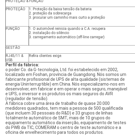
PROTEÇÃO & FUNÇÃO
PROTEÇÃO
1. Proteção da baixa tensão da bateria
2. proteção da sobrecarga
3. procurar um caminho mais curto a proteção
FUNÇÃO
1. O automóvel reinicia quando a C.A. recupera
2. instalação do silêncio
3. carregamento automático (off-line carregar)
GESTÃO
RJ45/11 &
Refira clientes exige.
USB
Perfil da fábrica:
o poder Co. da G-tecnologia, Ltd. foi estabelecido em 2002,
localizado em Foshan, província de Guangdong. Nós somos um
fabricante profissional de UPS de alta qualidade (sistemas de
energia Uninterruptible) em China. Nós especializamo-nos em
desenvolver, em fabricar e em operar o mais seguro, manejável
e UPS, o inversor e os produtos os mais seguros do AVR
(regulador de tensão).
A fábrica cobre uma área de trabalho de quase 20.000
medidores quadrados, tem mais a pessoa de 500 qualificada
(que incluem 30 pessoais do R&D) e 33 grupos de linhas
totalmente automático de SMT, mais de 10 grupos do
equipamento automático da inserção, equipamento de testes
do PWB da TIC, COMERAM o centro de teste automático e a
oficina de envelhecimento para todos os produtos.