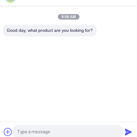
1000VA 600W Linha de onda sinusal modificada UPS
interativo, UPS para computadores
9:56 AM
UPS Linha-interativo 400-2000va 3000va (plástico) (mental)
para o backup do poder do escritório
Good day, what product are you looking for?
Categorias populares
Todos
Linha Pura UPS 
Tecnologia UPS De G
Interativo Da Onda 
De Seno
UPS Linha De Alta 
PWM UPS
Freqüência
UPS Em Linha 
UPS De Baixa 
Modular
Frequência Online
Inversor  Do Poder
Mini C.C. UPS
Pedir um orçamento