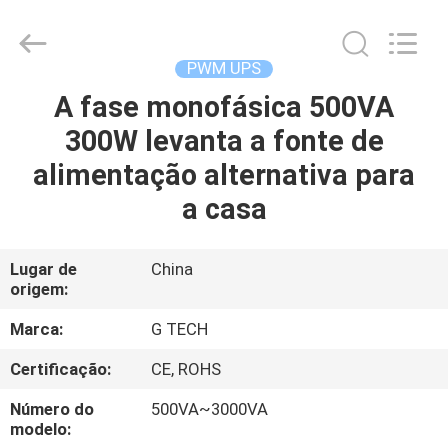
2026
G-
TECH
POWER
GROUP.
PWM UPS
All
Rights
Reserved.
A fase monofásica 500VA
PARA
300W levanta a fonte de
CASA
alimentação alternativa para
PRODUTOS
a casa
SOBRE
Lugar de
China
origem:
NÓS
Marca:
G TECH
VISITA
Certificação:
CE, ROHS
À
Número do
500VA~3000VA
FÁBRICA
modelo: