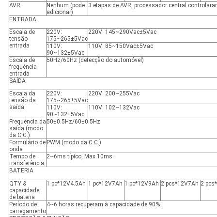
AVR
Nenhum (pode
3 etapas de AVR, processador central controlar
adicionar)
ENTRADA
Escala de
220V
:
220V
: 145~290Vac±5Vac
tensão
175~265±5Vac
entrada
110V
:
110V
: 85~150Vac±5Vac
90~132±5Vac
Escala de
50Hz/60Hz (detecção do automóvel)
frequência
entrada
SAÍDA
Escala da
220V
:
220V
: 200~255Vac
tensão da
175~265±5Vac
saída
110V
:
110V
: 102~132Vac
90~132±5Vac
Frequência da
50±0.5Hz/60±0.5Hz
saída (modo
da C.C.)
Formulário de
PWM (modo da C.C.)
onda
Tempo de
2~6ms típico
, Max.10ms.
transferência
BATERIA
QTY &
1 pc*12V4.5Ah
1 pc*12V7Ah
1 pc*12V9Ah
2 pcs*12V7Ah
2 pcs
capacidade
de bateria
Período de
4~6 horas recuperam à capacidade de 90%
carregamento