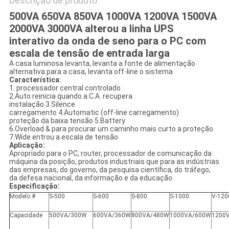
Descrição de produto
500VA 650VA 850VA 1000VA 1200VA 1500VA
2000VA 3000VA alterou a linha UPS
interativo da onda de seno para o PC com
escala de tensão de entrada larga
A casa luminosa levanta, levanta a fonte de alimentação
alternativa para a casa, levanta off-line o sistema
Característica:
1. processador central controlado
2.Auto reinicia quando a C.A. recupera
instalação 3.Silence
carregamento 4.Automatic (off-line carregamento)
proteção da baixa tensão 5.Battery
6.Overload & para procurar um caminho mais curto a proteção
7.Wide entrou a escala de tensão
Aplicação:
Apropriado para o PC, router, processador de comunicação da
máquina da posição, produtos industriais que para as indústrias
das empresas, do governo, da pesquisa científica, do tráfego,
da defesa nacional, da informação e da educação.
Especificação:
Modelo #
S-500
S-600
S-800
S-1000
V-120
Capacidade
500VA/300W
600VA/360W
800VA/480W
1000VA/600W
1200