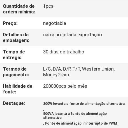
Quantidade de
1pcs
ordem mínima:
CONTROLE
DE
Preço:
negotiable
QUALIDADE
Detalhes da
caixa projetada exportação
embalagem:
CONTACTE-
Tempo de
30 dias de trabalho
entrega:
NOS
Termos de
L/C, D/A, D/P, T/T, Western Union,
pagamento:
MoneyGram
NOTÍCIAS
Habilidade da
200000pcs pelo mês
fonte:
SOLICITE UM
Destaque:
300W levanta a fonte de alimentação alternativa
ORÇAMENTO
,
500VA levanta a fonte de alimentação
alternativa
,
MAPA
Fonte de alimentação ininterrupto de PWM