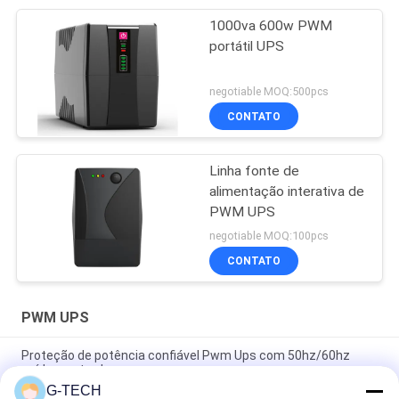
1000va 600w PWM
portátil UPS
negotiable MOQ:500pcs
CONTATO
Linha fonte de
alimentação interativa de
PWM UPS
negotiable MOQ:100pcs
CONTATO
PWM UPS
Proteção de potência confiável Pwm Ups com 50hz/60hz
saída e entrada
G-TECH