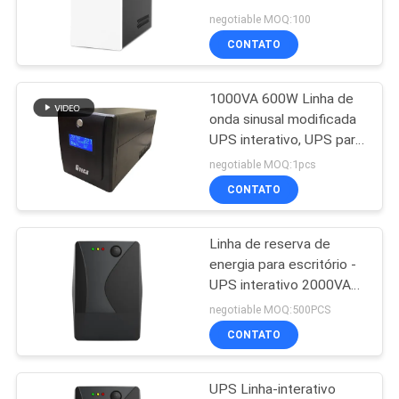
entrada
DO
negotiable MOQ:100
CONTATO
SITE
22
UPS em linha
1000VA 600W Linha de
POLÍTICA
onda sinusal modificada
modular
DE
UPS interativo, UPS para
computadores
PRIVACIDADE
negotiable MOQ:1pcs
CONTATO
Linha de reserva de
36
energia para escritório -
UPS de baixa
UPS interativo 2000VA
1200W com proteção
negotiable MOQ:500PCS
frequência Online
contra sobre-
CONTATO
temperatura e tensão de
entrada de 220V
UPS Linha-interativo