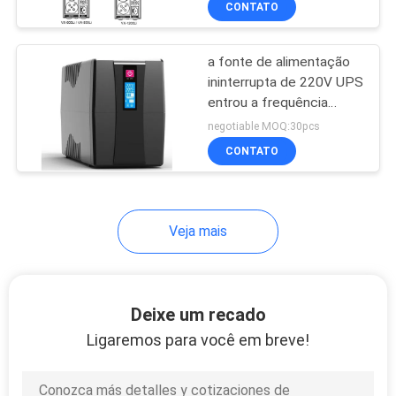
CONTATO
16
Série do AVR
a fonte de alimentação
ininterrupta de 220V UPS
entrou a frequência
50Hz 60Hz
negotiable MOQ:30pcs
CONTATO
6
Veja mais
Power Guard Ups
Deixe um recado
Ligaremos para você em breve!