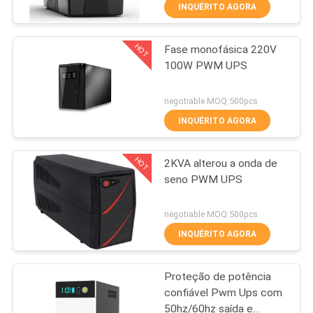
INQUÉRITO AGORA
CONTROLE
HOT
Fase monofásica 220V
DE
41
100W PWM UPS
QUALIDADE
PWM UPS
negotiable MOQ:500pcs
CONTACTE-
INQUÉRITO AGORA
NOS
HOT
2KVA alterou a onda de
seno PWM UPS
NOTÍCIAS
57
negotiable MOQ:500pcs
UPS linha de alta
SOLICITE UM
INQUÉRITO AGORA
ORÇAMENTO
freqüência
Proteção de potência
confiável Pwm Ups com
MAPA
50hz/60hz saída e