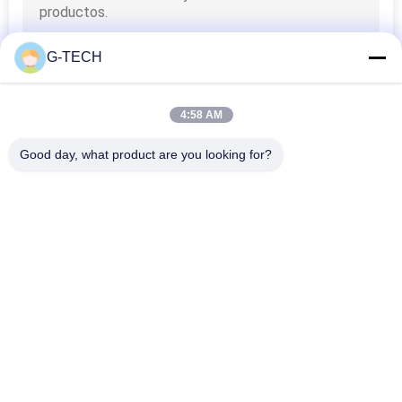
G-TECH
4:58 AM
Good day, what product are you looking for?
Categorias populares
Todos
Linha Pura UPS 
Tecnologia UPS De G
Interativo Da Onda 
De Seno
UPS Linha De Alta 
PWM UPS
Freqüência
UPS Em Linha 
UPS De Baixa 
Modular
Frequência Online