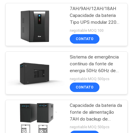
7AH/9AH/12AH/18AH
233
Capacidade da bateria
Tipo UPS modular 220V
bateria lifepo4
UPS PWM
negotiable MOQ:100
CONTATO
Sistema de emergência
contínuo da fonte de
energia 50Hz 60Hz de
134
PWM
negotiable MOQ:500pcs
VRLA regulou a
CONTATO
bateria acidificada
Capacidade da bateria da
ao chumbo
fonte de alimentação
7AH do backup de
sistema de UPS 9AH
negotiable MOQ:500pcs
12AH 18AH