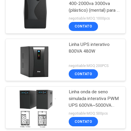
400-2000va 3000va
(plástico) (mental) para o
79
backup do poder do
negotiable MOQ:1000pcs
escritório
CONTATO
Inversor do poder
Linha UPS interativo
800VA 480W
negotiable MOQ:200PCS
CONTATO
63
Linha onda de seno
Mini C.C. UPS
simulada interativa PWM
UPS 600VA~5000VA
para o dispositivo da
negotiable MOQ:500pcs
casa/escritório/banco de
CONTATO
dados