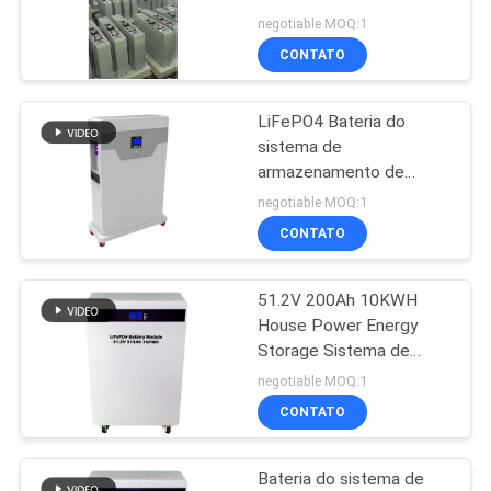
energia todo-em-um
DO
negotiable MOQ:1
com BMS inteligente
CONTATO
SITE
5KWH, 10KWH, 15KWH
22
UPS em linha
LiFePO4 Bateria do
POLÍTICA
sistema de
modular
DE
armazenamento de
energia todo-em-um
PRIVACIDADE
negotiable MOQ:1
com BMS inteligente
CONTATO
5KWH 10KWH
51.2V 200Ah 10KWH
36
House Power Energy
UPS de baixa
Storage Sistema de
Bateria de Lítio com
negotiable MOQ:1
frequência Online
Smart BMS
CONTATO
Bateria do sistema de