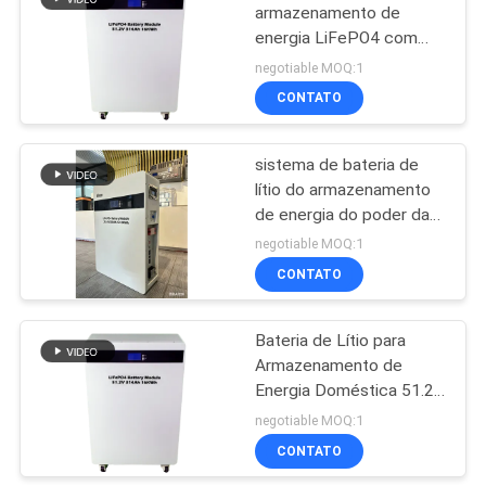
armazenamento de
energia LiFePO4 com
79
BMS inteligente 5KWH
negotiable MOQ:1
CONTATO
Inversor do poder
sistema de bateria de
lítio do armazenamento
de energia do poder da
casa de 51.2V 100Ah
negotiable MOQ:1
com BMS esperto
CONTATO
63
Bateria de Lítio para
Mini C.C. UPS
Armazenamento de
Energia Doméstica 51.2V
300Ah
negotiable MOQ:1
CONTATO