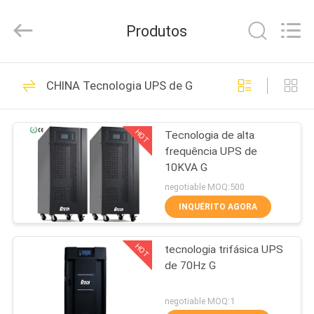
2026
G-
TECH
Produtos
POWER
GROUP.
All
Rights
Reserved.
PARA
87
CHINA Tecnologia UPS de G
CASA
Tecnologia UPS de
G
HOT
Tecnologia de alta
PRODUTOS
frequência UPS de
10KVA G
SOBRE
negotiable MOQ:500
NÓS
INQUÉRITO AGORA
48
Linha pura UPS
HOT
tecnologia trifásica UPS
VISITA
de 70Hz G
À
interativo da onda
FÁBRICA
negotiable MOQ:1
de seno