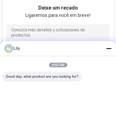
16
Deixe um recado
Ligaremos para você em breve!
Série do AVR
Lily
6
9:50 AM
Power Guard Ups
Good day, what product are you looking for?
Categorias populares
Todos
Linha Pura UPS 
Tecnologia UPS De G
Interativo Da Onda 
De Seno