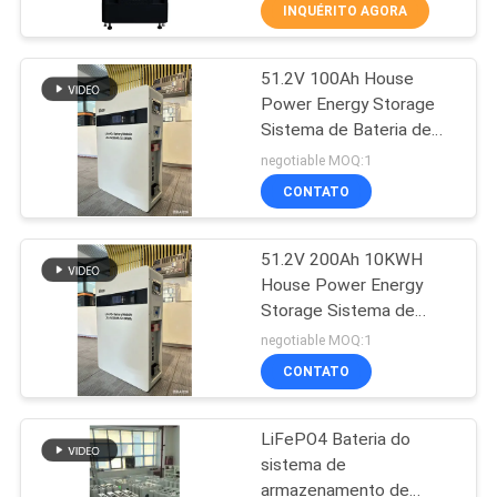
INQUÉRITO AGORA
CONTROLE
51.2V 100Ah House
DE
41
Power Energy Storage
QUALIDADE
Sistema de Bateria de
PWM UPS
Lítio com Smart BMS
negotiable MOQ:1
5KWH, 10KWH, 15KWH
CONTACTE-
CONTATO
NOS
51.2V 200Ah 10KWH
House Power Energy
NOTÍCIAS
Storage Sistema de
57
bateria de lítio com
negotiable MOQ:1
Smart BMS, 5KWH,
UPS linha de alta
SOLICITE UM
CONTATO
10KWH, 15KWH
ORÇAMENTO
freqüência
LiFePO4 Bateria do
sistema de
MAPA
armazenamento de