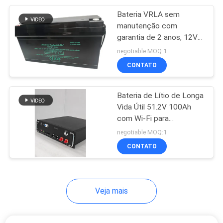
Bateria VRLA sem
233
manutenção com
garantia de 2 anos, 12V
bateria lifepo4
100Ah, bateria de
negotiable MOQ:1
chumbo-ácido selada
CONTATO
para descarga de alta
taxa
Bateria de Lítio de Longa
Vida Útil 51.2V 100Ah
com Wi-Fi para
134
Armazenamento de
negotiable MOQ:1
VRLA regulou a
Energia
CONTATO
bateria acidificada
ao chumbo
Veja mais