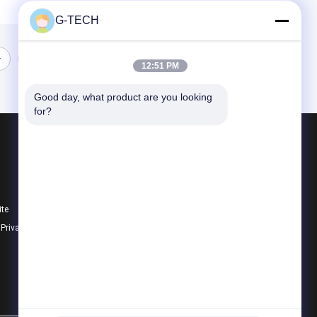
G-TECH
12:51 PM
Good day, what product are you looking 
for?
Produtos
Tecnologia UPS de G
Linha pura UPS interativo da onda de seno
ite
PWM UPS
e Privacidade
Todas as categorias