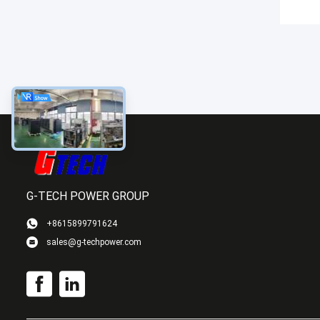
G-TECH POWER GROUP
+8615899791624
sales@g-techpower.com