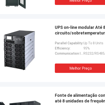
Melhor Preço
UPS on-line modular Até 
circuito/sobretemperatu
Parallel Capability:
Up To 8 Units
Efficiency:
95%
Communication Interface:
RS232/RS48
Melhor Preço
Fonte de alimentação con
até 8 unidades de frequê