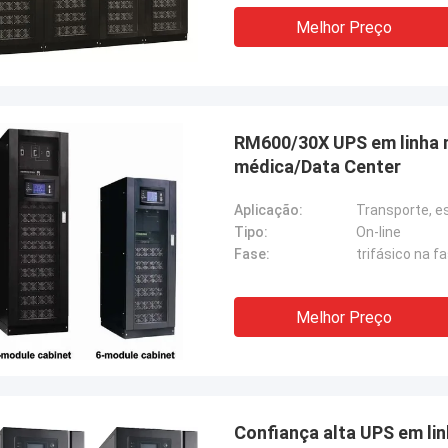
Melhor Preço
RM600/30X UPS em linha 
médica/Data Center
Aplicação:
Transporte, e
Tipo:
On-line
Fase:
trifásico na fa
Melhor Preço
Confiança alta UPS em l