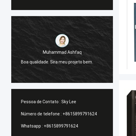
Muhammad Ashfaq
Eu sou
e
Boa qualidade. Sira meu projeto bem.
da G-t
estáve
Pessoa de Contato :
Sky Lee
Número de telefone :
+8615899791624
Whatsapp :
+8615899791624