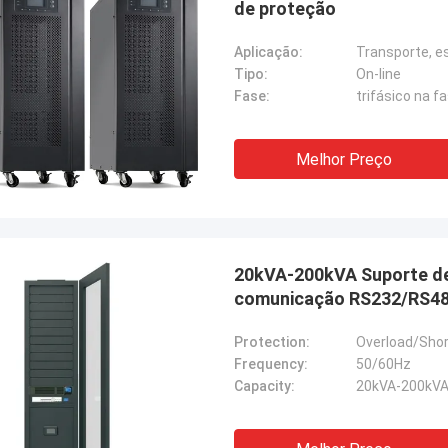
de proteção
Aplicação:
Transporte, e
Tipo:
On-line
Fase:
trifásico na fa
Melhor Preço
20kVA-200kVA Suporte de 
comunicação RS232/RS4
Protection:
Overload/Shor
Frequency:
50/60Hz
Capacity:
20kVA-200kV