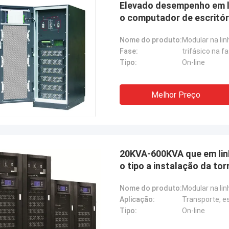
Elevado desempenho em l
o computador de escritór
Nome do produto:
Fase:
trifásico na fa
Tipo:
On-line
Stamatis Greece
 satisfeito muito com os produtos
Melhor Preço
ecnologia, a qualidade é muito boa e
l, e com bom serviço, eu aprecio!
20KVA-600KVA que em linh
o tipo a instalação da to
Nome do produto:
Aplicação:
Transporte, e
Tipo:
On-line