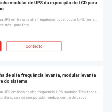
inha modular de UPS da exposição do LCD para
io
Modular na linha UPS em linha de alta frequência, tipo modular UPS, fonte de alimentação ininterrupt
se três - para fora
Contacto
a de alta frequência levanta, modular levanta
rre do sistema
Modular na linha UPS em linha de alta frequência, UPS modular, Três-fases em Três-fases para fora
scritório, sala de computador médica, centro de dados.