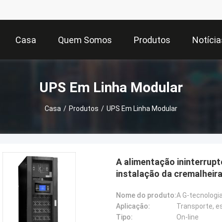
Casa
Quem Somos
Produtos
Notícia
UPS Em Linha Modular
Casa
/
Produtos
/
UPS Em Linha Modular
A alimentação ininterrupt
instalação da cremalheir
Nome do produto:
Aplicação:
Transporte, e
Tipo:
On-line