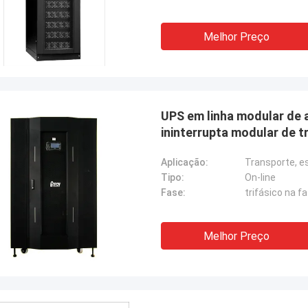
Melhor Preço
UPS em linha modular de 
ininterrupta modular de t
Aplicação:
Transporte, e
Tipo:
On-line
Fase:
trifásico na fa
Melhor Preço