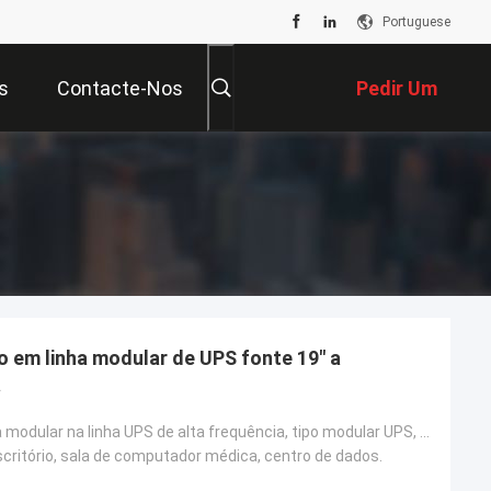
Portuguese
s
Contacte-Nos
Pedir Um
Orçamento
o em linha modular de UPS fonte 19" a
a
A G-tecnologia modular na linha UPS de alta frequência, tipo modular UPS, fonte de alimentação inint
scritório, sala de computador médica, centro de dados.