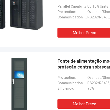
Parallel Capability:
Up To 8 Units
Protection:
Overload/Shor
Communication Interface:
RS232/RS48
Melhor Preço
Fonte de alimentação mod
proteção contra sobreca
eficiência
Protection:
Overload/Shor
Communication Interface:
RS232/RS48
Efficiency:
95%
Melhor Preço