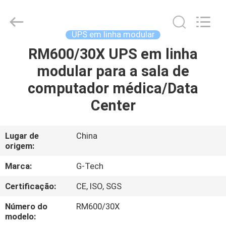
2026
G-
TECH
POWER
GROUP.
UPS em linha modular
All
Rights
Reserved.
RM600/30X UPS em linha
PARA
modular para a sala de
CASA
computador médica/Data
PRODUTOS
Center
SOBRE
Lugar de
China
origem:
NÓS
Marca:
G-Tech
VISITA
Certificação:
CE, ISO, SGS
À
Número do
RM600/30X
FÁBRICA
modelo: