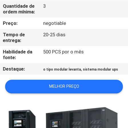
Quantidade de
3
ordem mínima:
CONTROLE
DE
Preço:
negotiable
QUALIDADE
Tempo de
20-25 dias
entrega:
CONTACTE-
Habilidade da
500 PCS por o mês
fonte:
NOS
Destaque:
,
o tipo modular levanta
sistema modular ups
NOTÍCIAS
MELHOR PREÇO
SOLICITE UM
ORÇAMENTO
MAPA