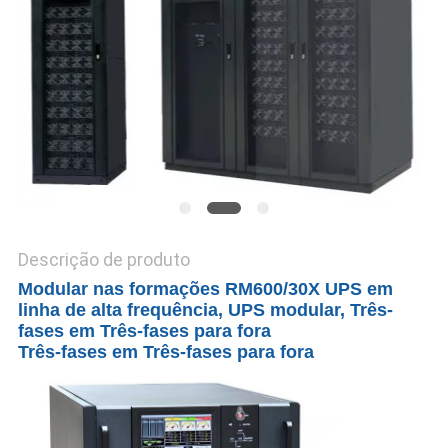
DO
SITE
POLÍTICA
DE
PRIVACIDADE
Descrição de produto
Modular nas formações RM600/30X UPS em
linha de alta frequência, UPS modular, Três-
fases em Três-fases para fora
Três-fases em Três-fases para fora