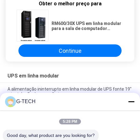
Obter o melhor preço para
RM600/30X UPS em linha modular
para a sala de computador
médica/Data Center
Continue
UPS em linha modular
A alimentação ininterrupto em linha modular de UPS fonte 19"
a instalação da cremalheira
G-TECH
UPS em linha modular de alta frequência, fonte de
alimentação ininterrupta modular de três fases
5:28 PM
Elevado desempenho em linha modular de UPS da exposição
do LCD para o computador de escritório
Good day, what product are you looking for?