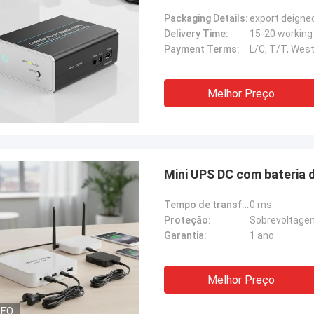
acesso
Packaging Details:
export deigne
Delivery Time:
15-20 working
Payment Terms:
L/C, T/T, West
Melhor Preço
Mini UPS DC com bateria 
Tempo de transferência:
0 ms
Proteção:
Sobrevoltagem
Garantia:
1 ano
Melhor Preço
DEO