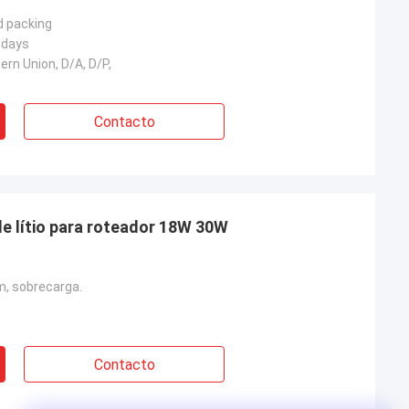
d packing
 days
ern Union, D/A, D/P,
Contacto
de lítio para roteador 18W 30W
, sobrecarga.
Contacto