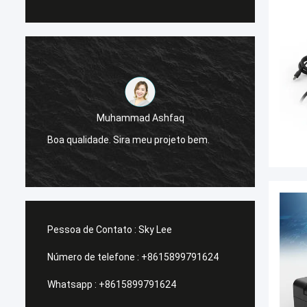
Muhammad Ashfaq
Eu sou
e
Boa qualidade. Sira meu projeto bem.
da G-t
estáve
Pessoa de Contato :
Sky Lee
Número de telefone :
+8615899791624
Whatsapp :
+8615899791624