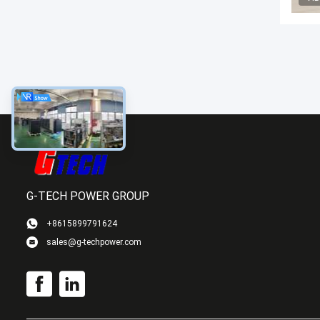
G-TECH POWER GROUP
+8615899791624
sales@g-techpower.com