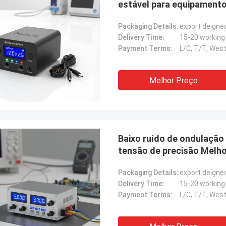
estável para equipament
Packaging Details:
export deigne
Delivery Time:
15-20 working
Payment Terms:
L/C, T/T, West
Melhor Preço
Baixo ruído de ondulação
tensão de precisão Melhor
eletrônicos sensíveis
Packaging Details:
export deigne
Delivery Time:
15-20 working
Payment Terms:
L/C, T/T, West