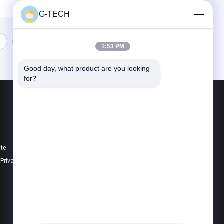
G-TECH
6
7
1:53 PM
Good day, what product are you looking 
for?
Produtos
Tecnologia UPS de G
Linha pura UPS interativo da onda de seno
ite
PWM UPS
e Privacidade
Todas as categorias