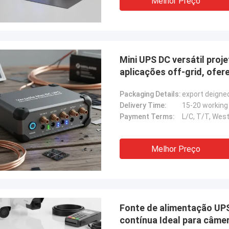
Melhor Preço
Mini UPS DC versátil proj
aplicações off-grid, ofer
Packaging Details:
export deigne
Delivery Time:
15-20 working
Payment Terms:
L/C, T/T, West
Melhor Preço
Fonte de alimentação UP
contínua Ideal para câmer