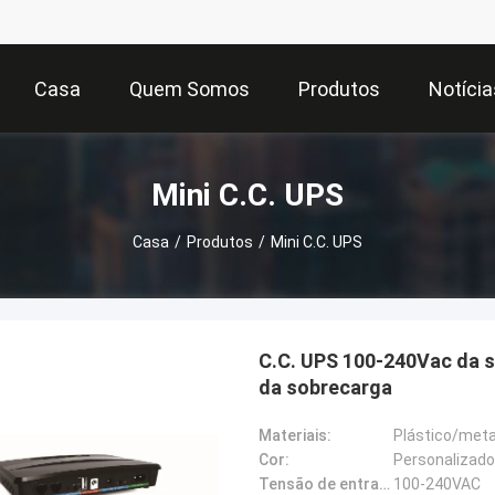
Casa
Quem Somos
Produtos
Notícia
Mini C.C. UPS
Casa
/
Produtos
/
Mini C.C. UPS
C.C. UPS 100-240Vac da s
da sobrecarga
Materiais:
Plástico/meta
Cor:
Personalizado
Tensão de entrada:
100-240VAC