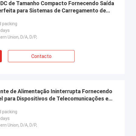
C DC de Tamanho Compacto Fornecendo Saída
erfeita para Sistemas de Carregamento de
ckup de Energia
d packing
 days
ern Union, D/A, D/P,
Contacto
onte de Alimentação Ininterrupta Fornecendo
l para Dispositivos de Telecomunicações e
d packing
 days
ern Union, D/A, D/P,