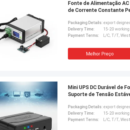
Fonte de Alimentação A
de Corrente Constante P
Bateria e Sistemas de Ba
Packaging Details:
export deigne
Delivery Time:
15-20 working
Payment Terms:
L/C, T/T, West
Stamatis Greece
 satisfeito muito com os produtos
Melhor Preço
ecnologia, a qualidade é muito boa e
l, e com bom serviço, eu aprecio!
Mini UPS DC Durável de F
Suporte de Tensão Estáve
Segurança
Packaging Details:
export deigne
Delivery Time:
15-20 working
Payment Terms:
L/C, T/T, West