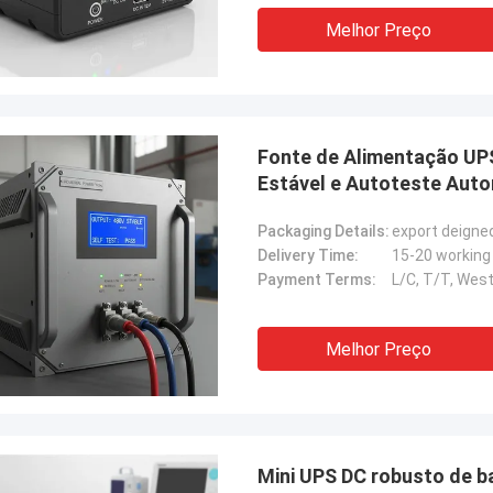
Melhor Preço
Fonte de Alimentação UPS
Estável e Autoteste Aut
Industriais
Packaging Details:
export deigne
Delivery Time:
15-20 working
Payment Terms:
L/C, T/T, West
Melhor Preço
Mini UPS DC robusto de b