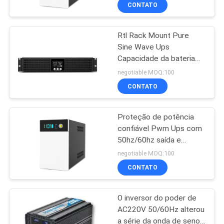
CONTATO
CONTROLE
Rtl Rack Mount Pure
DE
41
Sine Wave Ups
QUALIDADE
Capacidade da bateria
PWM UPS
7ah / 9ah / 12ah / 14ah /
negotiable MOQ:100
18ah / 24ah / 36ah /
CONTACTE-
CONTATO
48ah
NOS
Proteção de potência
confiável Pwm Ups com
NOTÍCIAS
50hz/60hz saída e
57
entrada
negotiable MOQ:100
UPS linha de alta
SOLICITE UM
CONTATO
ORÇAMENTO
freqüência
O inversor do poder de
AC220V 50/60Hz alterou
MAPA
a série da onda de seno