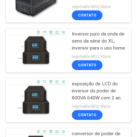
3000W 5000B PIV
DO
negotiable MOQ:30pcs
CONTATO
SITE
22
UPS em linha
Inversor puro da onda de
POLÍTICA
seno da série do XL,
modular
DE
inversor para o uso home
PRIVACIDADE
negotiable MOQ:30pcs
CONTATO
exposição de LCD do
36
inversor do poder de
UPS de baixa
800VA 640W com 2 anos
de garantia
negotiable MOQ:30pcs
frequência Online
CONTATO
conversor de poder de