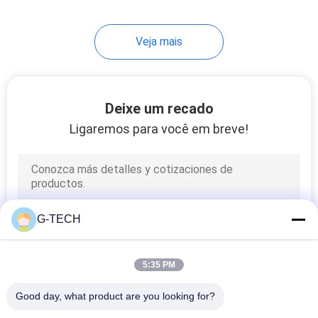
233
Veja mais
bateria lifepo4
Deixe um recado
Ligaremos para você em breve!
134
VRLA regulou a
G-TECH
bateria acidificada
ao chumbo
5:35 PM
Good day, what product are you looking for?