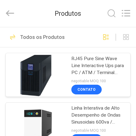
2026
G-
TECH
Produtos
POWER
GROUP.
All
Rights
Reserved.
PARA
87
Todos os Produtos
CASA
Tecnologia UPS de
G
RJ45 Pure Sine Wave
PRODUTOS
Line Interactive Ups para
PC / ATM / Terminal
SOBRE
bancário
negotiable MOQ:100
NÓS
CONTATO
48
Linha pura UPS
Linha Interativa de Alto
VISITA
Desempenho de Ondas
À
interativo da onda
Sinusoidais 600va /
800va / 1200va
FÁBRICA
negotiable MOQ:100
de seno