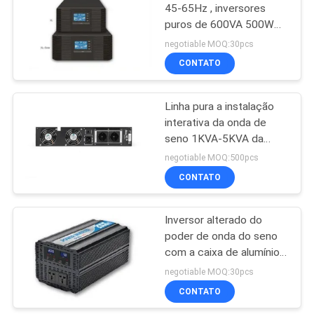
45-65Hz , inversores
puros de 600VA 500W
79
Sinewave
negotiable MOQ:30pcs
CONTATO
Inversor do poder
Linha pura a instalação
interativa da onda de
seno 1KVA-5KVA da
montagem do grau de
negotiable MOQ:500pcs
UPS
CONTATO
63
Inversor alterado do
Mini C.C. UPS
poder de onda do seno
com a caixa de alumínio
para o carro
negotiable MOQ:30pcs
CONTATO