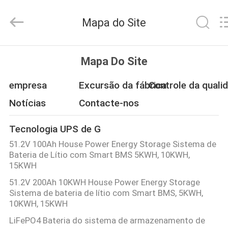
2026
G-
TECH
Mapa do Site
POWER
GROUP.
All
Rights
Reserved.
PARA
Mapa Do Site
CASA
empresa
Excursão da fábrica
Controle da quali
PRODUTOS
Notícias
Contacte-nos
Tecnologia UPS de G
SOBRE
51.2V 100Ah House Power Energy Storage Sistema de
NÓS
Bateria de Lítio com Smart BMS 5KWH, 10KWH,
15KWH
51.2V 200Ah 10KWH House Power Energy Storage
VISITA
Sistema de bateria de lítio com Smart BMS, 5KWH,
À
10KWH, 15KWH
FÁBRICA
LiFePO4 Bateria do sistema de armazenamento de