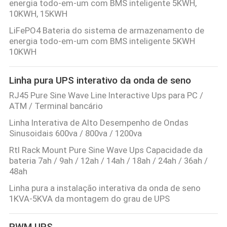
energia todo-em-um com BMS inteligente 5KWH,
10KWH, 15KWH
CONTROLE
LiFePO4 Bateria do sistema de armazenamento de
DE
energia todo-em-um com BMS inteligente 5KWH
10KWH
QUALIDADE
Linha pura UPS interativo da onda de seno
CONTACTE-
RJ45 Pure Sine Wave Line Interactive Ups para PC /
NOS
ATM / Terminal bancário
Linha Interativa de Alto Desempenho de Ondas
Sinusoidais 600va / 800va / 1200va
NOTÍCIAS
Rtl Rack Mount Pure Sine Wave Ups Capacidade da
bateria 7ah / 9ah / 12ah / 14ah / 18ah / 24ah / 36ah /
SOLICITE UM
48ah
ORÇAMENTO
Linha pura a instalação interativa da onda de seno
1KVA-5KVA da montagem do grau de UPS
MAPA
PWM UPS