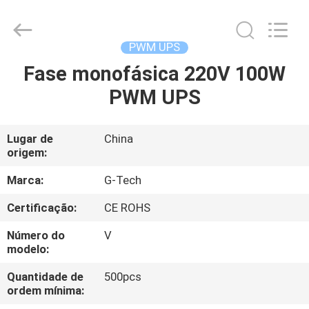
2026
G-
TECH
POWER
GROUP.
PWM UPS
All
Rights
Reserved.
Fase monofásica 220V 100W
PARA
PWM UPS
CASA
PRODUTOS
Lugar de
China
origem:
SOBRE
Marca:
G-Tech
NÓS
Certificação:
CE ROHS
Número do
V
VISITA
modelo:
À
Quantidade de
500pcs
ordem mínima:
FÁBRICA