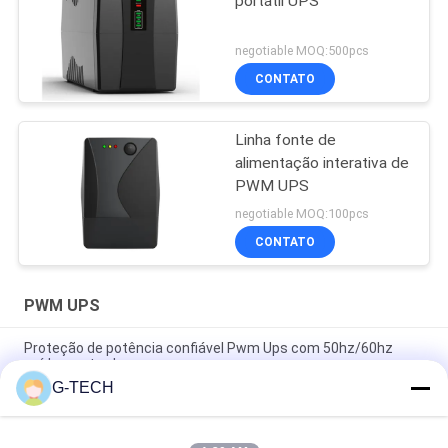
portátil UPS
negotiable MOQ:500pcs
CONTATO
Linha fonte de
alimentação interativa de
PWM UPS
negotiable MOQ:100pcs
CONTATO
PWM UPS
Proteção de potência confiável Pwm Ups com 50hz/60hz
saída e entrada
G-TECH
1000VA 600W Linha de onda sinusal modificada UPS
interativo, UPS para computadores