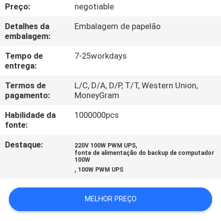
Preço:
negotiable
CONTROLE
Detalhes da
Embalagem de papelão
embalagem:
DE
QUALIDADE
Tempo de
7-25workdays
entrega:
Termos de
L/C, D/A, D/P, T/T, Western Union,
CONTACTE-
pagamento:
MoneyGram
NOS
Habilidade da
1000000pcs
fonte:
NOTÍCIAS
Destaque:
,
220V 100W PWM UPS
fonte de alimentação do backup de computador
100W
SOLICITE UM
,
100W PWM UPS
ORÇAMENTO
MELHOR PREÇO
MAPA