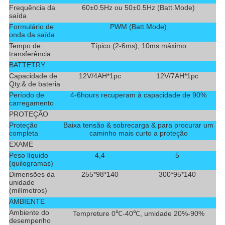
Frequência da
60±0.5Hz ou 50±0.5Hz (Batt.Mode)
saída
Formulário de
PWM (Batt.Mode)
onda da saída
Tempo de
Típico (2-6ms), 10ms máximo
transferência
BATTETRY
Capacidade de
12V/4AH*1pc
12V/7AH*1pc
Qty.& de bateria
Período de
4-6hours recuperam à capacidade de 90%
carregamento
PROTEÇÃO
Proteção
Baixa tensão & sobrecarga & para procurar um
completa
caminho mais curto a proteção
EXAME
Peso líquido
4,4
5
(quilogramas)
Dimensões da
255*98*140
300*95*140
unidade
(milímetros)
AMBIENTE
Ambiente do
Tempreture 0℃-40℃, umidade 20%-90%
desempenho