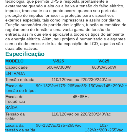
tecnologia, que permite UPS à resposta prontamente e
exatamente quando a alta ou a baixa a tensão do falho elétrico,
impulso, transeunte ou o ponto ocorre quando seu porto da
proteção do impulso fornecer a proteção para dispositivos
externos especiais, tais como impressoras e assim por diante.
Função automática da partida das legiões, função automática do
regulamento de tensão e uma vasta gama de tensão de
entrada, assim que ele é aplicável a todos os tipos do ambiente
da energia elétrica. Além, seu projeto é humanizado e elegantes
com o diodo emissor de luz da exposição do LCD, aquelas são
duas alternativas.
Especificação
MODELO
V-525
V-625
Capacidade
500VA/300W
600VA/360W
ENTRADA
Tensão entrada
110/120Vac ou 220/230/240Vac
Escala da
90~132Vac/175~265Vac
85~150Vac/145~290Vac
tensão de Intput
Escala de
45~65Hz
frequência
SAÍDA
Tensão da
110/120Vac ou 220/230/240Vac
saída
Escala da
90~132Vac/175~265Vac
102-
tensão da saída
132Vac/200~255Vac