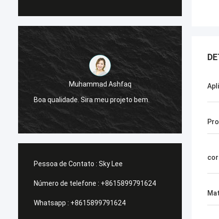
DE
Muhammad Ashfaq
Apl
Eu sou
e
Boa qualidade. Sira meu projeto bem.
da G-t
estáve
Pro
cor
Pessoa de Contato :
Sky Lee
Número de telefone :
+8615899791624
Mat
Whatsapp :
+8615899791624