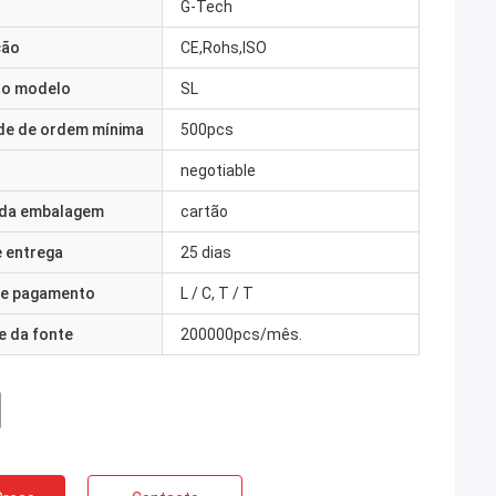
G-Tech
ção
CE,Rohs,ISO
o modelo
SL
de de ordem mínima
500pcs
negotiable
 da embalagem
cartão
 entrega
25 dias
e pagamento
L / C, T / T
e da fonte
200000pcs/mês.