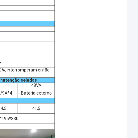
o
20%, interromperam então
manutenção seladas
48VA
/9A*4
Bateria externo
34,5
41,5
*195*330