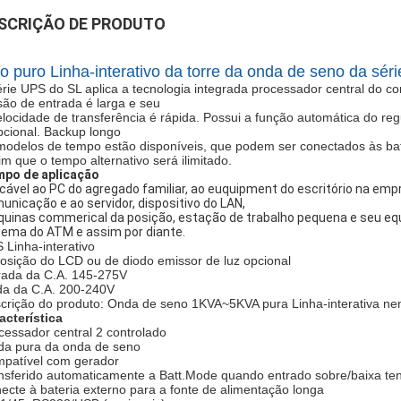
SCRIÇÃO DE PRODUTO
po puro Linha-interativo da torre da onda de seno da 
érie UPS do SL aplica a tecnologia integrada processador central do c
são de entrada é larga e seu
elocidade de transferência é rápida. Possui a função automática do re
pcional. Backup longo
modelos de tempo estão disponíveis, que podem ser conectados às bat
im que o tempo alternativo será ilimitado.
po de aplicação
icável ao PC do agregado familiar, ao euquipment do escritório na em
unicação e ao servidor, dispositivo do LAN,
uinas commerical da posição, estação de trabalho pequena e seu equi
tema do ATM e assim por diante.
 Linha-interativo
osição do LCD ou de diodo emissor de luz opcional
rada da C.A. 145-275V
da da C.A. 200-240V
crição do produto: Onda de seno 1KVA~5KVA pura Linha-interativa n
acterística
cessador central 2 controlado
da pura da onda de seno
patível com gerador
nsferido automaticamente a Batt.Mode quando entrado sobre/baixa te
ecte à bateria externo para a fonte de alimentação longa