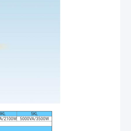
3KL
5KL
A/2100W
5000VA/3500W