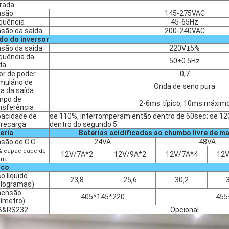
rada
nsão
145-275VAC
quência
45-65Hz
são da saída
200-240VAC
o do inversor
são da saída
220V±5%
quência da
50±0.5Hz
da
or de poder
0,7
mulário de
Onda de seno pura
a da saída
mpo de
2-6ms típico, 10ms máxim
nsferência
acidade de
se 110%, interromperam então dentro de 60sec; se 1
recarga
dentro do segundo 5.
eria
Baterias acidificadas ao chumbo livre de 
são de C.C.
24VA
48VA
 & capacidade de
12V/7A*2
12V/9A*2
12V/7A*4
12V
ria
ico
o líquido
23,8
25,6
30,2
ilogramas)
mensão
405*145*220
455
límetro)
B&RS232
Opcional