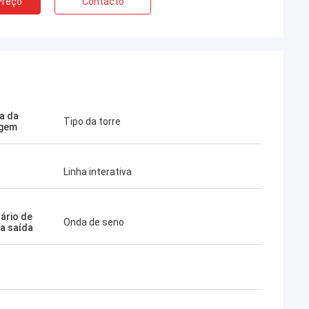
Preço
Contacto
a da
Tipo da torre
gem
Linha interativa
ário de
Onda de seno
a saída