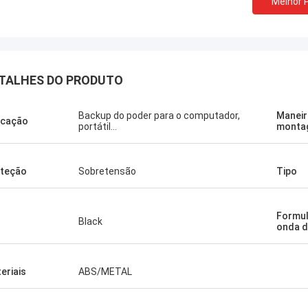
Melhor 
TALHES DO PRODUTO
Stamatis Greece
Backup do poder para o computador,
Maneir
icação
 satisfeito muito com os produtos
portátil…
monta
ecnologia, a qualidade é muito boa e
l, e com bom serviço, eu aprecio!
teção
Sobretensão
Tipo
Formul
Black
onda d
eriais
ABS/METAL