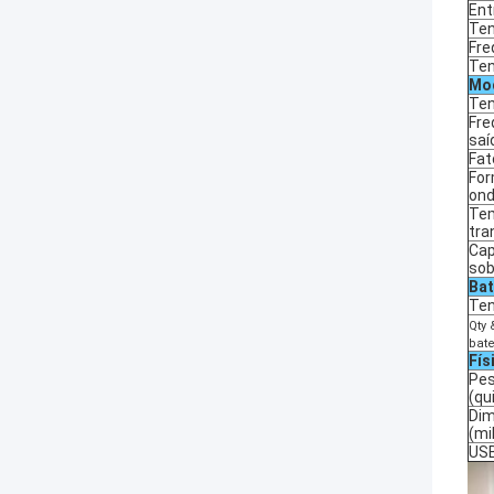
Ent
Te
Fre
Ten
Mod
Ten
Fre
saí
Fat
For
ond
Te
tra
Cap
sob
Bat
Ten
Qty
bate
Fís
Pes
(qu
Di
(mi
US