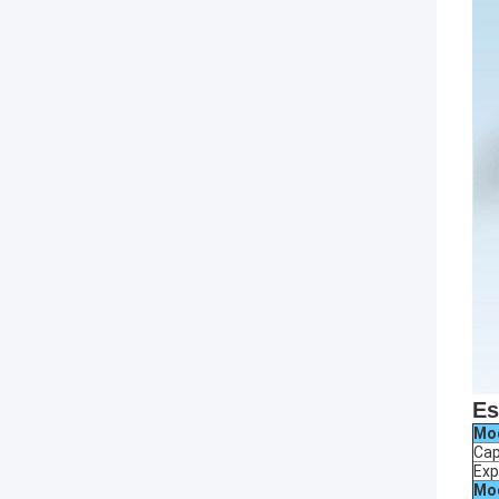
Es
Mo
Cap
Exp
Mod