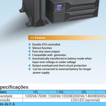
pecificações
delo
1KL
1.5KL
2KL
acidade
1000VA/700W
1500VA/1050W
2000VA/1400W
3000V
osição
LCD/LED (opcional)
o da C.A.