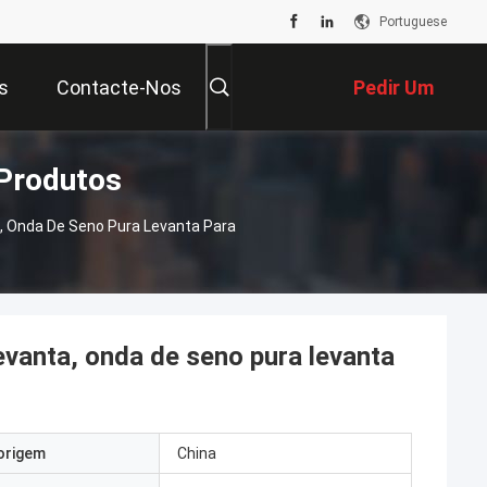
Portuguese
s
Contacte-Nos
Pedir Um
 Produtos
Orçamento
a, Onda De Seno Pura Levanta Para
evanta, onda de seno pura levanta
origem
China