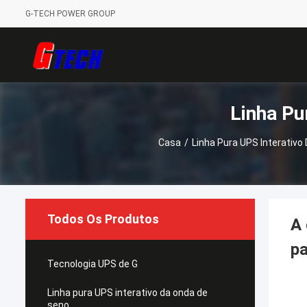
G-TECH POWER GROUP
Linha Pu
Casa
/
Linha Pura UPS Interativo
Todos Os Produtos
A 
p
Tecnologia UPS de G
Linha pura UPS interativo da onda de
seno