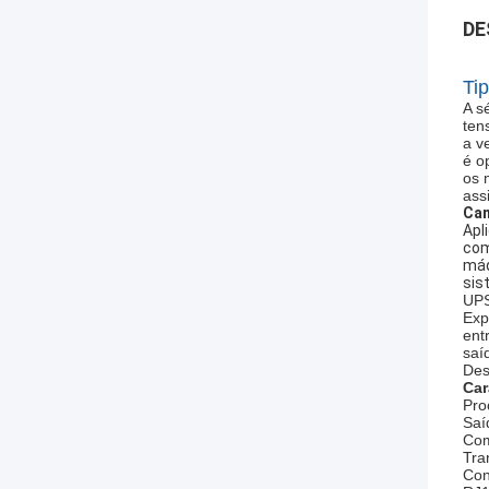
DE
Ti
A s
ten
a v
é o
os 
ass
Cam
Apl
com
máq
sis
UPS
Exp
ent
saí
Des
Car
Pro
Saí
Com
Tra
Con