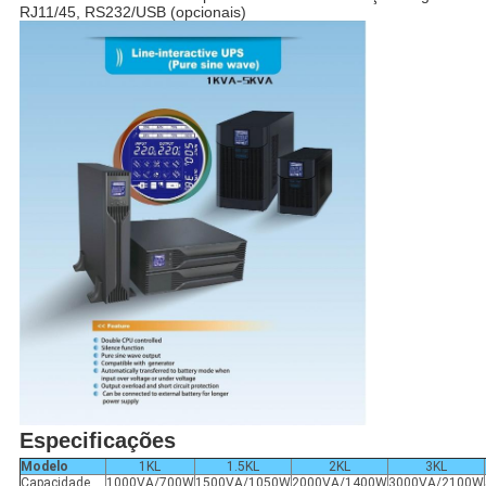
RJ11/45, RS232/USB (opcionais)
Especificações
Modelo
1KL
1.5KL
2KL
3KL
Capacidade
1000VA/700W
1500VA/1050W
2000VA/1400W
3000VA/2100W