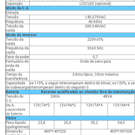
Exposição
LCD/LED (opcional)
Modo da C.A.
Entrada
Tensão
145-275VAC
Frequência
45-65Hz
Tensão da
200-240VAC
saída
Modo do inversor
Tensão da
220V±5%
saída
Frequência da
50±0.5Hz
saída
Fator de poder
0,7
Formulário de
Onda de seno pura
onda da
saída
Tempo de
2-6ms típico, 10ms máximo
transferência
Capacidade
se 110%, a seguir interromperam dentro de 60sec; se 120%, a se
de sobrecarga
interromperam dentro do segundo 5.
Bateria
Baterias acidificadas ao chumbo livre de manutenção
Tensão de
24VA
48VA
C.C.
12V/7A*2
12V/9A*2
12V/7A*4
12V/9A*4
Qty &
capacidade
de bateria
Físico
Peso líquido
23,8
25,6
30,2
34,5
(quilogramas)
Dimensão
405*145*220
455*195*330