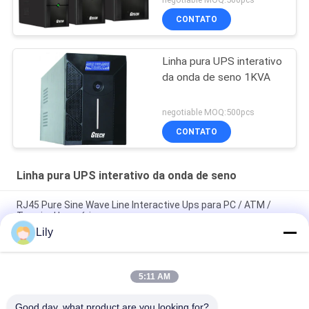
CONTATO
Linha pura UPS interativo
da onda de seno 1KVA
negotiable MOQ:500pcs
CONTATO
Linha pura UPS interativo da onda de seno
RJ45 Pure Sine Wave Line Interactive Ups para PC / ATM /
Terminal bancário
Lily
Linha Interativa de Alto Desempenho de Ondas Sinusoidais
600va / 800va / 1200va
5:11 AM
Rtl Rack Mount Pure Sine Wave Ups Capacidade da bateria
7ah / 9ah / 12ah / 14ah / 18ah / 24ah / 36ah / 48ah
Good day, what product are you looking for?