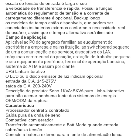
escala de tensão de entrada é larga e seu
a velocidade de transferência é rápida. Possui a função
automática do regulamento de tensão e a corrente de
carregamento diferente é opcional. Backup longo
os modelos de tempo estão disponíveis, que podem ser
conectados às baterias externos conforme a necessidade real
do usuário, assim que o tempo alternativo será ilimitado.
Campo de aplicação
Aplicável ao PC do agregado familiar, ao euquipment do
escritório na empresa e na instituição, ao switchborad pequeno
de uma comunicação e ao servidor, dispositivo do LAN,
máquinas commerical da posição, estação de trabalho pequena
e seu equipamento periférico, terminal de operação bancária,
sistema do ATM e assim por diante.
UPS Linha-interativo
O LCD ou o diodo emissor de luz indicam opcional
entrada da C.A. 145-275V
saída da C.A. 200-240V
Descrição do produto: Seno 1KVA~5KVA puro Linha-interativo
para não acenar nenhuma fonte dos sistemas de energia
OEM/ODM da ruptura
Característica
Processador central 2 controlado
Saída pura da onda de seno
Compatível com gerador
Transferido automaticamente a Batt.Mode quando entrada
sobre/baixa tensão
Conecte à bateria externo para a fonte de alimentação longa