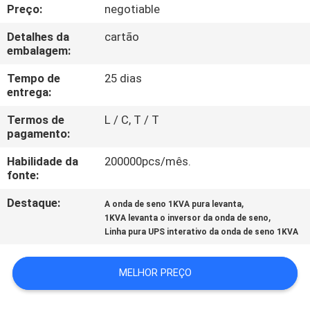
Preço:
negotiable
CONTROLE
Detalhes da
cartão
embalagem:
DE
QUALIDADE
Tempo de
25 dias
entrega:
Termos de
L / C, T / T
CONTACTE-
pagamento:
NOS
Habilidade da
200000pcs/mês.
fonte:
NOTÍCIAS
Destaque:
,
A onda de seno 1KVA pura levanta
,
1KVA levanta o inversor da onda de seno
SOLICITE UM
Linha pura UPS interativo da onda de seno 1KVA
ORÇAMENTO
MELHOR PREÇO
MAPA