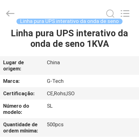
2026
G-
TECH
POWER
GROUP.
Linha pura UPS interativo da onda de seno
All
Rights
Reserved.
Linha pura UPS interativo da
PARA
onda de seno 1KVA
CASA
PRODUTOS
Lugar de
China
origem:
SOBRE
Marca:
G-Tech
NÓS
Certificação:
CE,Rohs,ISO
Número do
SL
VISITA
modelo:
À
Quantidade de
500pcs
ordem mínima:
FÁBRICA