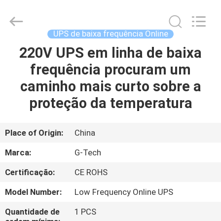
2026
G-
TECH
POWER
GROUP.
UPS de baixa frequência Online
All
Rights
Reserved.
220V UPS em linha de baixa
PARA
frequência procuram um
CASA
caminho mais curto sobre a
PRODUTOS
proteção da temperatura
SOBRE
Place of Origin:
China
NÓS
Marca:
G-Tech
Certificação:
CE ROHS
VISITA
Model Number:
Low Frequency Online UPS
À
FÁBRICA
Quantidade de
1 PCS