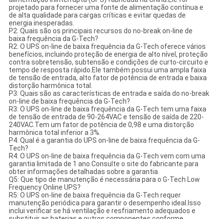
projetado para fornecer uma fonte de alimentação contínua e
de alta qualidade para cargas críticas e evitar quedas de
energia inesperadas.
P2: Quais são os principais recursos do no-break on-line de
baixa frequência da G-Tech?
R2: O UPS on-line de baixa frequência da G-Tech oferece vários
benefícios, incluindo proteção de energia de alto nível, proteção
contra sobretensão, subtensão e condições de curto-circuito e
tempo de resposta rápido.Ele também possui uma ampla faixa
de tensão de entrada, alto fator de potência de entrada e baixa
distorção harmônica total.
P3: Quais são as características de entrada e saída do no-break
on-line de baixa frequência da G-Tech?
R3: O UPS on-line de baixa frequência da G-Tech tem uma faixa
de tensão de entrada de 90-264VAC e tensão de saída de 220-
240VAC.Tem um fator de potência de 0,98 e uma distorção
harmônica total inferior a 3%.
P4: Qual é a garantia do UPS on-line de baixa frequência da G-
Tech?
R4: O UPS on-line de baixa frequência da G-Tech vem com uma
garantia limitada de 1 ano.Consulte o site do fabricante para
obter informações detalhadas sobre a garantia.
Q5: Que tipo de manutenção é necessária para o G-Tech Low
Frequency Online UPS?
R5: O UPS on-line de baixa frequência da G-Tech requer
manutenção periódica para garantir o desempenho ideal.Isso
inclui verificar se há ventilação e resfriamento adequados e
substituir as baterias e outros componentes conforme