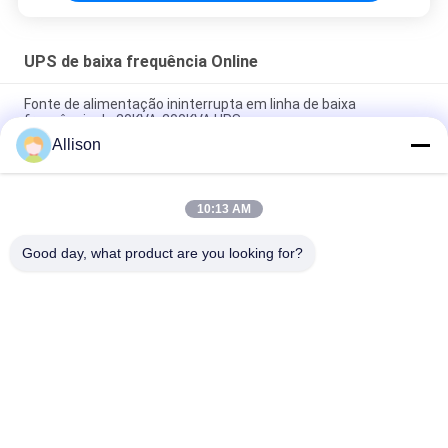
UPS de baixa frequência Online
Fonte de alimentação ininterrupta em linha de baixa
frequência de 20KVA-200KVA UPS
Allison
Três fases UPS em linha de baixa frequência com a
microplaqueta eficiente alta de DSP
10:13 AM
Em linha trifásico de baixa frequência levanta, conversão
dobro em linha levanta com exposição do LCD
Good day, what product are you looking for?
Categorias populares
Todos
Linha Pura UPS 
Tecnologia UPS De G
Interativo Da Onda 
De Seno
UPS Linha De Alta 
PWM UPS
Freqüência