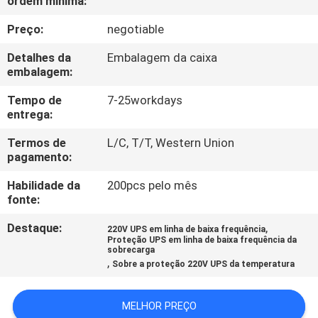
ordem mínima:
Preço:
negotiable
CONTROLE
DE
Detalhes da
Embalagem da caixa
embalagem:
QUALIDADE
Tempo de
7-25workdays
entrega:
CONTACTE-
Termos de
L/C, T/T, Western Union
NOS
pagamento:
Habilidade da
200pcs pelo mês
NOTÍCIAS
fonte:
Destaque:
,
220V UPS em linha de baixa frequência
SOLICITE UM
Proteção UPS em linha de baixa frequência da
sobrecarga
,
ORÇAMENTO
Sobre a proteção 220V UPS da temperatura
MELHOR PREÇO
MAPA