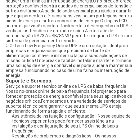
houver uma falha ou interrupção de energia.O no-break oferece
proteção confiável contra quedas de energia, picos de tensão e
outros distúrbios.A saída de onda senoidal pura ajuda a garantir
que equipamentos elétricos sensíveis sejam protegidos contra
picos de energia e outras anomalias de energia.O display LCD
permite que você monitore facilmente o desempenho do UPS e
verifique as tensões de entrada e saída.A interface de
comunicação RS232/USB/SNMP permite integrar o UPS em um
sistema de gerenciamento remoto.
O G-Tech Low Frequency Online UPS é uma solução ideal para
empresas e organizações que precisam de fonte de
alimentação confiável e ininterrupta para suas aplicações de
missão crítica.O no-break é fácil de instalar e manter e fornece
uma solução de energia confiável que pode ajudar a manter sua
empresa funcionando no caso de uma falha ou interrupção de
energia.
Suporte e Serviços:
Serviço e suporte técnico on-line de UPS de baixa frequência
Nosso no-break online de baixa frequência foi projetado para
fornecer proteção de energia confiável para seus aplicativos de
negócios críticos.Fornecemos uma variedade de serviços de
suporte técnico para garantir que seu sistema UPS esteja
funcionando de forma rápida e eficiente.
Assistência de instalação e configuração - Nossa equipe de
técnicos experientes pode fornecer assistência na
instalação e configuração de seu UPS Online de baixa
frequência.
Resolução de problemas e diagnósticos - Os nossos