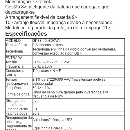
Monitoração 7> remota
Gestão 8> inteligente da bateria que carrega e que
descarrega-se
Arrrangement flexível da bateria 9>
10> arranjo flexível, mudança devido à necessidade
Módulo incorporado da proteção de relâmpago 11>
Especificações
MODELO
GP33-40~80KVA
Transferência
0 Senhoras cutless
Tecnologia em linha da dobro-conversão verdadeira,
Tecnologia
conversão executada por IGBT
ENTRADA
Tensão
3*220/380 VAC
± 25% de
Frequência
50Hz ± 15%
Condutores
Três fases + N + E
SAÍDA
Tensão
±
1%
de
3*220/380
VAC
(mais tensão pode ser
(selecionável)
selecionada)
Frequência
50Hz ± 1%
Onda de seno pura gerada pelo inversor de alta
Forma de onda
frequência de PWM
Distorção de
<2>
harmônico
Fator de crista
3:1
Fator de poder
≥0.9
Recuperação da
Auto-transferência a UPS
sobrecarga
Regulamento de
Equilíbrio da carga:
± 1%