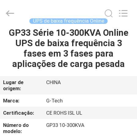
2026
G-
TECH
POWER
GROUP.
UPS de baixa frequência Online
All
Rights
Reserved.
GP33 Série 10-300KVA Online
PARA
UPS de baixa frequência 3
CASA
fases em 3 fases para
PRODUTOS
aplicações de carga pesada
SOBRE
Lugar de
CHINA
origem:
NÓS
Marca:
G-Tech
VISITA
Certificação:
CE ROHS ISL UL
À
Número do
GP33 10-300KVA
FÁBRICA
modelo: