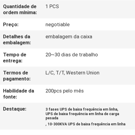
Quantidade de
1 PCS
ordem mínima:
CONTROLE
DE
Preço:
negotiable
QUALIDADE
Detalhes da
embalagem da caixa
embalagem:
CONTACTE-
Tempo de
20~30 dias de trabalho
entrega:
NOS
Termos de
L/C, T/T, Western Union
pagamento:
NOTÍCIAS
Habilidade da
200pcs pelo mês
fonte:
SOLICITE UM
Destaque:
,
3 fases UPS de baixa frequência em linha
ORÇAMENTO
UPS de baixa frequência em linha de carga
pesada
,
10-300KVA UPS de baixa frequência em linha
MAPA