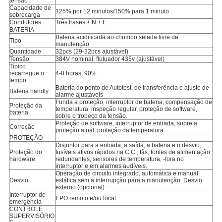
tensão
Capacidade de
125% por 12 minutos/150% para 1 minuto
sobrecarga
Condutores
Três frases + N + E
BATERIA
Bateria acidificada ao chumbo selada livre de
Tipo
manutenção
Quantidade
32pcs (29-32pcs ajustável)
Tensão
384V nominal, flutuador 435v (ajustável)
Típico
recarregue o
4-8 horas, 90%
tempo
Bateria do ponto de Autotest, de transferência e ajuste de
Bateria handly
alarme ajustáveis
Funda a proteção, interruptor de bateria, compensação de
Proteção da
temperatura, inspeção regular, proteção de software,
bateria
sobre o tropeço da tensão.
Proteção de software, interruptor de entrada, sobre a
Correção
proteção atual, proteção da temperatura
PROTEÇÃO
Disjuntor para a entrada, a saída, a bateria e o desvio,
Proteção do
fusíveis ativos rápidos na C.C., fãs, fontes de alimentação
hardware
redundantes, sensores de temperatura, -fora no
interruptor e em alarmes audíveis.
Operação de circuito integrado, automática e manual
Desvio
estática sem a interrupção para a manutenção. Desvio
externo (opcional)
Interruptor de
EPO remoto e/ou local
emergência
CONTROLE
SUPERVISÓRIO