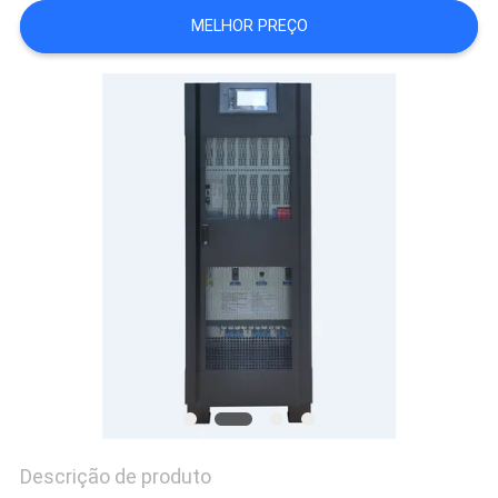
DO
MELHOR PREÇO
SITE
POLÍTICA
DE
PRIVACIDADE
Descrição de produto