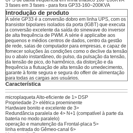
3 fases em 3 fases - para fora GP33-160~200KVA
Introdução de produto
A série GP33 é a conversão dobro em linha UPS, com os
transistor bipolares isolados da porta (IGBT) que executa
a conversão excelente da saída do sinewave do inversor
de alta frequência de PWM. A série é applicalbe aos
pequenos e médios centros de dados, centro da gestão
de rede, salas de computador para empresas, e capaz de
fornecer soluções às condições como o declive da tensão
ou o abalo instantâneo, do pulso, da pulsação da tensão,
da tensão de pico, do harmônico, da distorção e da
frequência a flutuação de alta tensão do umedecimento,
garante à fonte segura e segura do offerr de alimentação
para todas as cargas aos usuários.
Característica
microplaqueta Alto-eficiente de 1> DSP
Propriedade 2> elétrica proeminente
Hardware bonito e excelente de 3>
Redundância paralela de 4> N+1 (compatível à parte da
bateria no modo paralelo)
operação e manutenção da Frontal-placa 5>
linha entrada do Gêmeo-canal 6>