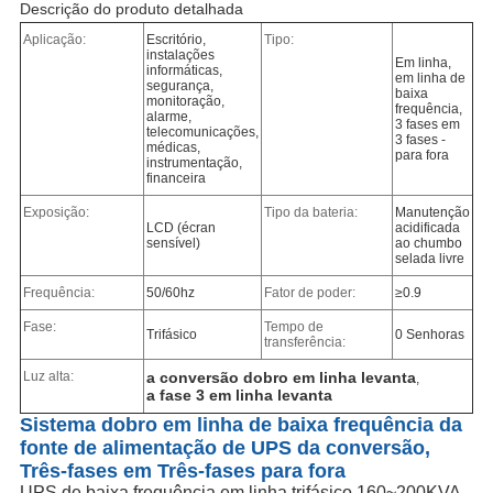
Descrição do produto detalhada
Aplicação:
Escritório,
Tipo:
instalações
Em linha,
informáticas,
em linha de
segurança,
baixa
monitoração,
frequência,
alarme,
3 fases em
telecomunicações,
3 fases -
médicas,
para fora
instrumentação,
financeira
Exposição:
Tipo da bateria:
Manutenção
LCD (écran
acidificada
sensível)
ao chumbo
selada livre
Frequência:
50/60hz
Fator de poder:
≥0.9
Fase:
Tempo de
Trifásico
0 Senhoras
transferência:
Luz alta:
a conversão dobro em linha levanta
,
a fase 3 em linha levanta
Sistema dobro em linha de baixa frequência da
fonte de alimentação de UPS da conversão,
Três-fases em Três-fases para fora
UPS de baixa frequência em linha trifásico 160~200KVA