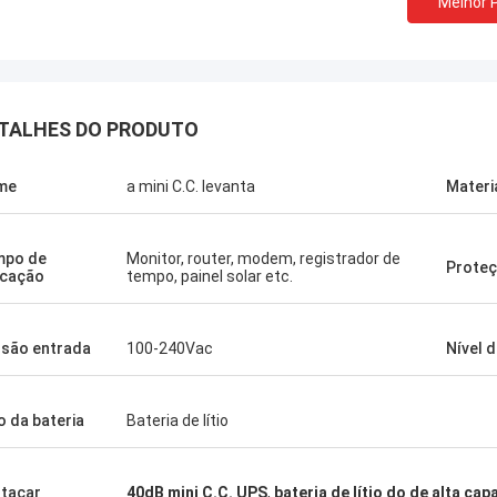
Melhor 
TALHES DO PRODUTO
Stamatis Greece
me
a mini C.C. levanta
Materi
 satisfeito muito com os produtos
ecnologia, a qualidade é muito boa e
l, e com bom serviço, eu aprecio!
mpo de
Monitor, router, modem, registrador de
Prote
icação
tempo, painel solar etc.
são entrada
100-240Vac
Nível d
o da bateria
Bateria de lítio
tacar
40dB mini C.C. UPS
,
bateria de lítio do de alta ca