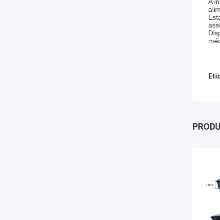
A i
ali
Est
ass
Dis
méd
Eti
PROD