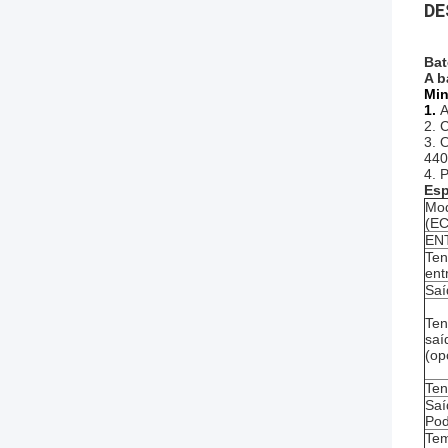
DE
Bat
A b
Min
1.
A
2. 
3. 
440
4. 
Esp
Mo
(E
EN
Ten
ent
Saí
Ten
saí
(op
Ten
Saí
Pod
Te