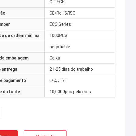
G-TECH
ção
CE/RoHS/ISO
umber
ECO Series
de de ordem mínima
1000PCS
negotiable
 da embalagem
Caixa
 entrega
21-25 dias do trabalho
e pagamento
L/C, , T/T
e da fonte
10,0000pcs pelo mês