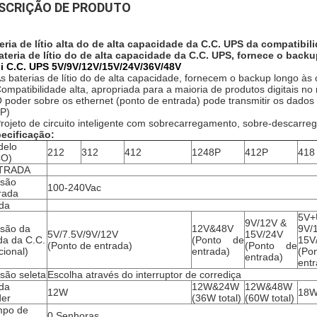
SCRIÇÃO DE PRODUTO
eria de lítio alta do de alta capacidade da C.C. UPS da compatibi
ateria de lítio do de alta capacidade da C.C. UPS, fornece o back
i C.C. UPS 5V/9V/12V/15V/24V/36V/48V
s baterias de lítio do de alta capacidade, fornecem o backup longo às
Compatibilidade alta, apropriada para a maioria de produtos digitais n
O poder sobre os ethernet (ponto de entrada) pode transmitir os dado
P)
Projeto de circuito inteligente com sobrecarregamento, sobre-descarr
ecificação:
delo
212
312
412
1248P
412P
418
CO)
TRADA
são
100-240Vac
rada
da
5V+
9V/12V &
são da
12V&48V
9V/
5V/7.5V/9V/12V
15V/24V
da da C.C.
(Ponto de
15V
(Ponto de entrada)
(Ponto de
cional)
entrada)
(P
entrada)
entr
são seleta
Escolha através do interruptor de corrediça
da
12W&24W
12W&48W
12W
18
er
(36W total)
(60W total)
mpo de
0 Senhoras