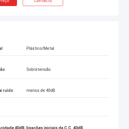
Preço
Contacto
al
Plástico/Metal
ção
Sobretensão
e ruído
menos de 40dB
pacidade 40dB
,
ligações iniciais da C.C. 40dB