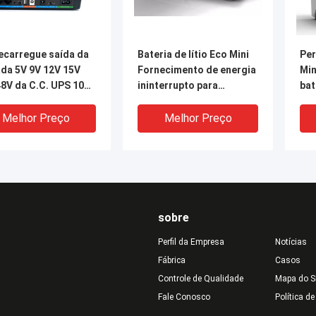
ecarregue saída da
Bateria de lítio Eco Mini
Per
ada 5V 9V 12V 15V
Fornecimento de energia
Min
8V da C.C. UPS 100-
ininterrupto para
bat
ac da proteção a
ambientes de 40oC
Melhor Preço
Melhor Preço
sobre
Perfil da Empresa
Notícias
Fábrica
Casos
Controle de Qualidade
Mapa do S
Fale Conosco
Política d