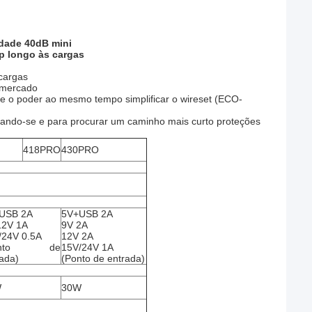
lidade 40dB mini
up longo às cargas
 cargas
o mercado
s e o poder ao mesmo tempo simplificar o wireset (ECO-
egando-se e para procurar um caminho mais curto proteções
418PRO
430PRO
USB 2A
5V+USB 2A
12V 1A
9V 2A
/24V 0.5A
12V 2A
onto de
15V/24V 1A
ada)
(Ponto de entrada)
W
30W