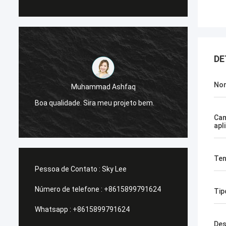
DE
No
Muhammad Ashfaq
Eu sou
e
Boa qualidade. Sira meu projeto bem.
da G-t
estáve
Ca
apl
Ten
Pessoa de Contato :
Sky Lee
Número de telefone :
+8615899791624
Tip
Whatsapp :
+8615899791624
Des