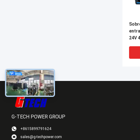
Sobr
entr
24V 4
240V
mini
G-TECH POWER GROUP
+8615899791624
sales@g-techpower.com