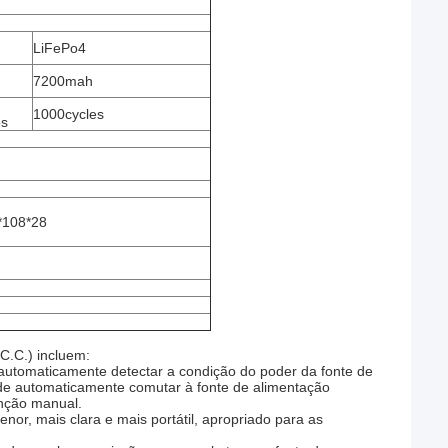
LiFePo4
7200mah
1000cycles
os
*108*28
C.C.) incluem:
utomaticamente detectar a condição do poder da fonte de
pode automaticamente comutar à fonte de alimentação
enção manual.
r, mais clara e mais portátil, apropriado para as