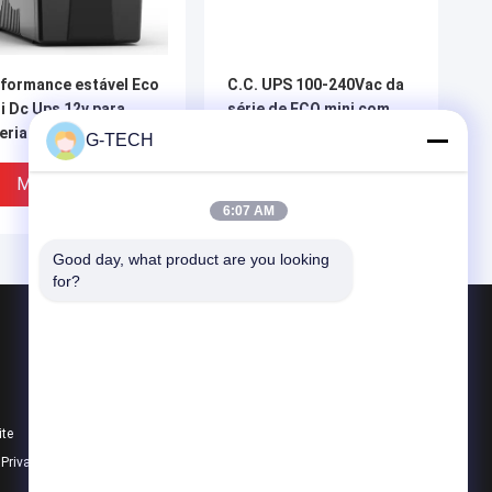
formance estável Eco
C.C. UPS 100-240Vac da
i Dc Ups 12v para
série de ECO mini com
eria de chumbo-ácido
proteção da sobretensão
G-TECH
da sobrecarga
Melhor Preço
Melhor Preço
6:07 AM
Good day, what product are you looking 
for?
Produtos
Tecnologia UPS de G
Linha pura UPS interativo da onda de seno
ite
PWM UPS
e Privacidade
Todas as categorias