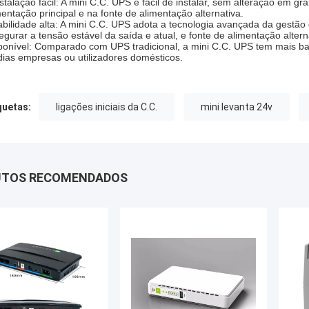
nstalação fácil: A mini C.C. UPS é fácil de instalar, sem alteração em 
mentação principal e na fonte de alimentação alternativa.
abilidade alta: A mini C.C. UPS adota a tecnologia avançada da gestão
egurar a tensão estável da saída e atual, e fonte de alimentação altern
ponível: Comparado com UPS tradicional, a mini C.C. UPS tem mais b
ias empresas ou utilizadores domésticos.
quetas:
ligações iniciais da C.C.
mini levanta 24v
UTOS RECOMENDADOS