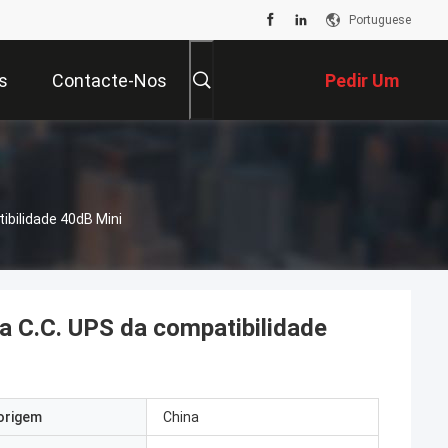
Portuguese
s
Contacte-Nos
Pedir Um
Orçamento
ibilidade 40dB Mini
 da C.C. UPS da compatibilidade
origem
China