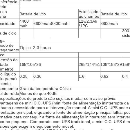
nsferência
eria
o da
Acidificado
Bateria de lítio
Bateria de lítio
eria
ao chumbo
4400
12v/2.3Ah
acidade
6600mah
8800mah
8800mah
mah
*1PC
300
a de ciclo
cicl
rga
íodo de
Típico: 2-3 horas
regamento
ico
ensão da
dade
165*105*26
268*144*51
108*183*29
159
límetro)
o líquido
0,28
0,36
1,6
0,62
0,4
ilograma)
iente
sempenho
Grau da temperatura Célsio
el de ruído
Menos do que 40dB
especificações de produto são sujeitas mudar sem aviso prévio.
vantagens de mini C.C. UPS (mini fonte de alimentação ininterrupta da 
huma necessidade para a intervenção manual: A mini C.C. UPS pode a
mentação principal, e quando a fonte de alimentação principal falha, 
ernativa para conseguir a fonte de alimentação ininterrupto sem interv
anho pequeno: Comparado com UPS tradicional, a mini C.C. UPS é meno
siões que exigem o equipamento móvel.