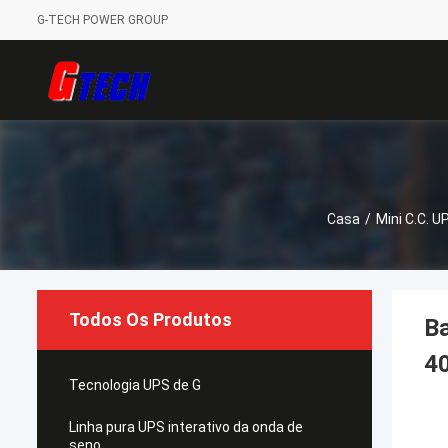
G-TECH POWER GROUP
Casa
/
Mini C.C. U
Todos Os Produtos
Ba
4
Tecnologia UPS de G
Linha pura UPS interativo da onda de
seno