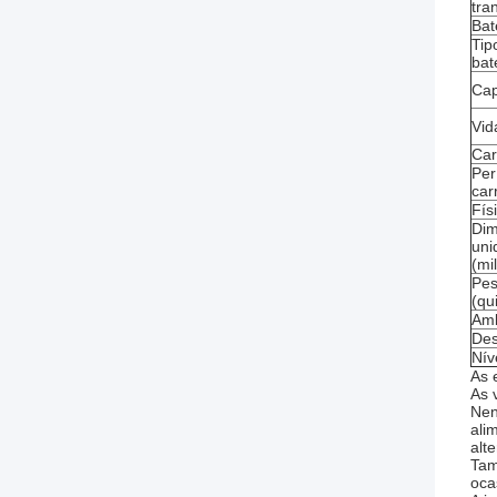
tra
Bat
Tip
bat
Cap
Vid
Ca
Per
car
Fís
Dim
uni
(mi
Pes
(qu
Amb
De
Nív
As 
As 
Nen
ali
alt
Tam
oca