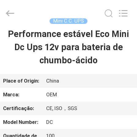
2026
G-
TECH
POWER
Mini C.C. UPS
GROUP.
All
Performance estável Eco Mini
PARA
Rights
Reserved.
Dc Ups 12v para bateria de
CASA
chumbo-ácido
PRODUTOS
Place of Origin:
China
SOBRE
Marca:
OEM
NÓS
Certificação:
CE, ISO，SGS
Model Number:
DC
VISITA
Quantidade de
100