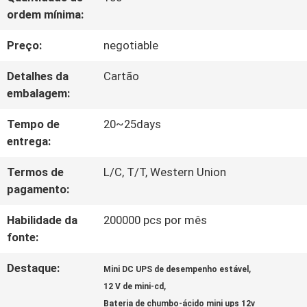
À
ordem mínima:
FÁBRICA
Preço:
negotiable
Detalhes da
Cartão
CONTROLE
embalagem:
DE
Tempo de
20~25days
QUALIDADE
entrega:
Termos de
L/C, T/T, Western Union
pagamento:
CONTACTE-
NOS
Habilidade da
200000 pcs por mês
fonte:
Destaque:
,
NOTÍCIAS
Mini DC UPS de desempenho estável
,
12 V de mini-cd
Bateria de chumbo-ácido mini ups 12v