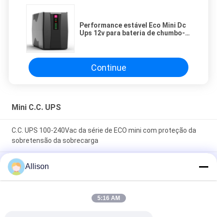
Performance estável Eco Mini Dc
Ups 12v para bateria de chumbo-
ácido
Continue
Mini C.C. UPS
C.C. UPS 100-240Vac da série de ECO mini com proteção da
sobretensão da sobrecarga
Mini C.C. UPS da compatibilidade alta, bateria de lítio do de alta
Allison
capacidade das ligações iniciais da C.C.
Fonte de Alimentação AC DC de Tamanho Compacto
5:16 AM
Fornecendo Saída de Corrente Constante Perfeita para
Sistemas de Carregamento de Bateria e Sistemas de Backup