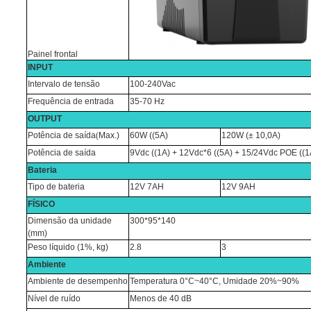
Painel frontal
INPUT
Intervalo de tensão
100-240Vac
Frequência de entrada
35-70 Hz
OUTPUT
Potência de saída
(
Max.)
60W ((5A)
120W (± 10,0A)
Potência de saída
9Vdc ((1A) + 12Vdc*6 ((5A) + 15/24Vdc POE ((1
Bateria
Tipo de bateria
12V 7AH
12V 9AH
FÍSICO
Dimensão da unidade
300*95*140
(mm)
Peso líquido (1%, kg)
2.8
3
Ambiente
Ambiente de desempenho
Temperatura 0°C~40°C, Umidade 20%~90%
Nível de ruído
Menos de 40 dB