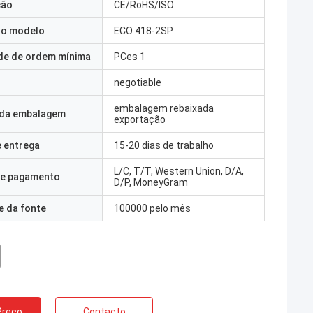
ção
CE/RoHS/ISO
o modelo
ECO 418-2SP
de de ordem mínima
PCes 1
negotiable
embalagem rebaixada
 da embalagem
exportação
 entrega
15-20 dias de trabalho
L/C, T/T, Western Union, D/A,
e pagamento
D/P, MoneyGram
e da fonte
100000 pelo mês
Preço
Contacto