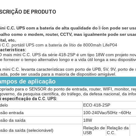
SCRIÇÃO DE PRODUTO
ini C.C. UPS com a bateria de alta qualidade do
li-
íon pode ser us
balho como o modem, router, CCTV,
mas igualmente pode ser usad
tal, etc.
i C.C. portátil UPS com a bateria de lítio de 8000mah LifeP04
acterísticas:
 mais mini C.C. UPS da série 418-2SP é um tipo 18W com projeto novo
e fornecer o tempo alternativo longo e a vida útil longa a seu dispositiv
a mini C.C. levanta características com porto de UPB, 5V, 9V, porto d
rada, pode ser usada para a maioria de dispositivo amigável.
ampos de aplicação
opriado para o SENSOR do ponto de entrada, router, WIFI, monitor, re
governo, da pesquisa científica, do tráfego, da defesa nacional, da in
i especificação da C.C. UPS:
delo
ECO 418-2SP
nsão entrada
100-240Vac/50Hz ~60Hz
são da saída
18W
Relação de
Relação da
são da saída (selecionável)
USB
C.C.