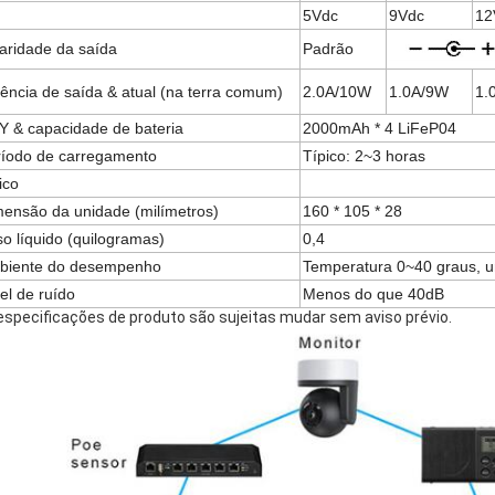
5Vdc
9Vdc
12
aridade da saída
Padrão
ência de saída & atual (na terra comum)
2.0A/10W
1.0A/9W
1.
 & capacidade de bateria
2000mAh * 4 LiFeP04
ríodo de carregamento
Típico: 2~3 horas
ico
ensão da unidade (milímetros)
160 * 105 * 28
o líquido (quilogramas)
0,4
biente do desempenho
Temperatura 0~40 graus,
el de ruído
Menos do que 40dB
especificações de produto são sujeitas mudar sem aviso prévio.