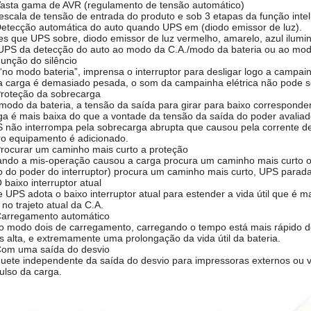
Vasta gama de AVR (regulamento de tensão automático)
escala de tensão de entrada do produto e sob 3 etapas da função inte
Detecção automática do auto quando UPS em (diodo emissor de luz).
es que UPS sobre, diodo emissor de luz vermelho, amarelo, azul ilumina
UPS da detecção do auto ao modo da C.A./modo da bateria ou ao mod
Função do silêncio
“no modo bateria”, imprensa o interruptor para desligar logo a campainh
a carga é demasiado pesada, o som da campainha elétrica não pode se
Proteção da sobrecarga
modo da bateria, a tensão da saída para girar para baixo correspon
ga é mais baixa do que a vontade da tensão da saída do poder avaliad
 não interrompa pela sobrecarga abrupta que causou pela corrente de
ro equipamento é adicionado.
Procurar um caminho mais curto a proteção
ndo a mis-operação causou a carga procura um caminho mais curto ou
o do poder do interruptor) procura um caminho mais curto, UPS para
O baixo interruptor atual
e UPS adota o baixo interruptor atual para estender a vida útil que é ma
 no trajeto atual da C.A.
Carregamento automático
o modo dois de carregamento, carregando o tempo está mais rápido d
s alta, e extremamente uma prolongação da vida útil da bateria.
Com uma saída do desvio
uete independente da saída do desvio para impressoras externos ou v
ulso da carga.