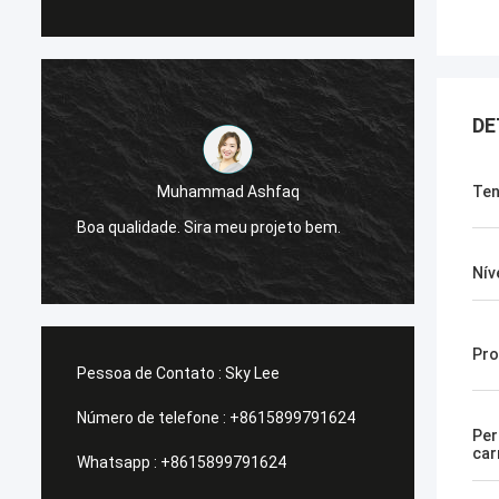
DE
Muhammad Ashfaq
Ten
Eu sou
e
Boa qualidade. Sira meu projeto bem.
da G-t
estáve
Nív
Pro
Pessoa de Contato :
Sky Lee
Número de telefone :
+8615899791624
Per
car
Whatsapp :
+8615899791624