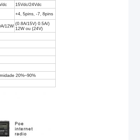
Vdc
15Vdc/24Vdc
+4, 5pins, -7, 8pins
(0.8A/15V) 0.5A/)
0A/12W
12W ou (24V)
 umidade 20%~90%