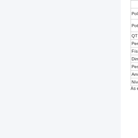
Pol
Pot
QTY
Pe
Fís
Dim
Pes
Am
Nív
As 