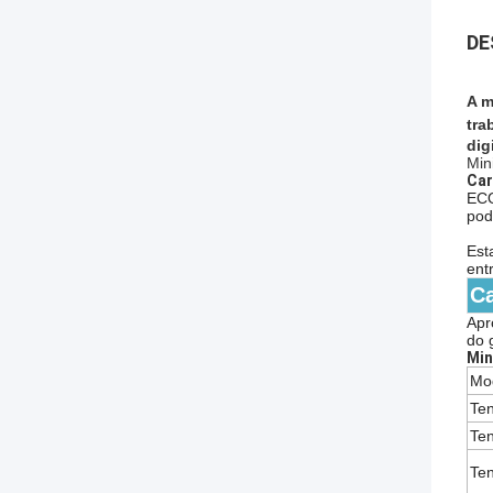
DE
A m
tra
digi
Min
Car
ECO
pod
Est
ent
C
Apr
do 
Min
Mo
Te
Ten
Ten