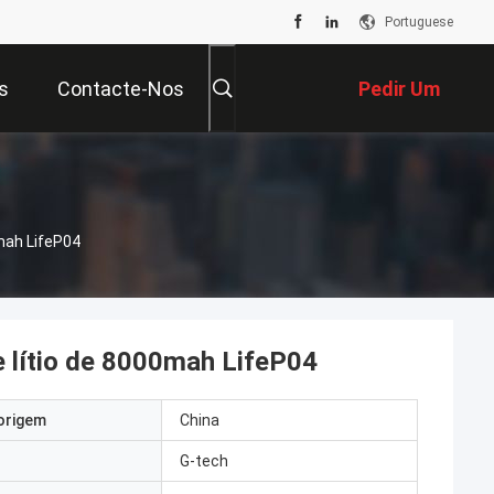
Portuguese
s
Contacte-Nos
Pedir Um
Orçamento
0mah LifeP04
e lítio de 8000mah LifeP04
origem
China
G-tech