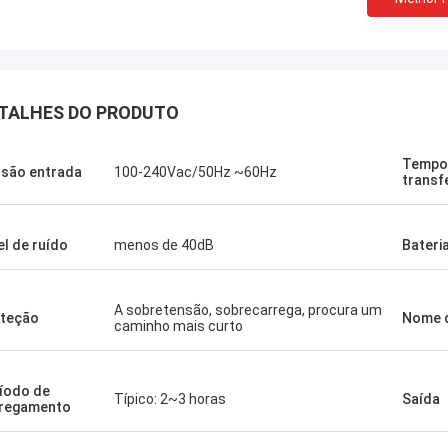
TALHES DO PRODUTO
Stamatis Greece
Tempo
são entrada
100-240Vac/50Hz ~60Hz
transf
 satisfeito muito com os produtos
ecnologia, a qualidade é muito boa e
l, e com bom serviço, eu aprecio!
el de ruído
menos de 40dB
Bateri
A sobretensão, sobrecarrega, procura um
teção
Nome 
caminho mais curto
íodo de
Típico: 2~3 horas
Saída
regamento