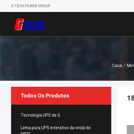
G-TECH POWER GROUP
Casa
/
Min
Todos Os Produtos
18
Tecnologia UPS de G
Linha pura UPS interativo da onda de
seno