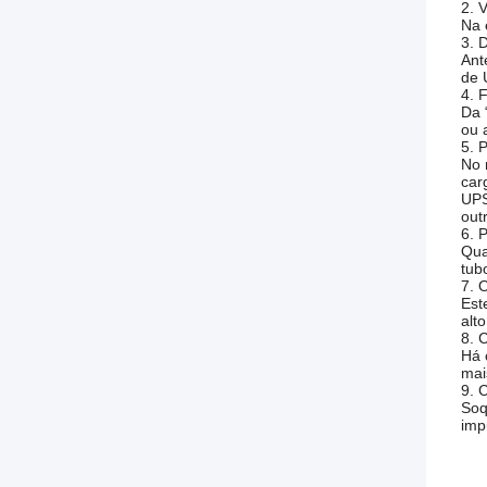
2. 
Na 
3. 
Ant
de 
4. 
Da 
ou 
5. 
No 
car
UPS
out
6. 
Qua
tub
7. 
Est
alto
8. 
Há 
mai
9. 
Soq
imp