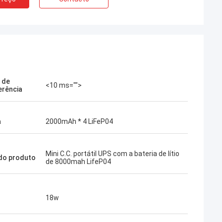
 de
<10 ms="">
erência
a
2000mAh * 4 LiFeP04
Mini C.C. portátil UPS com a bateria de lítio
do produto
de 8000mah LifeP04
18w