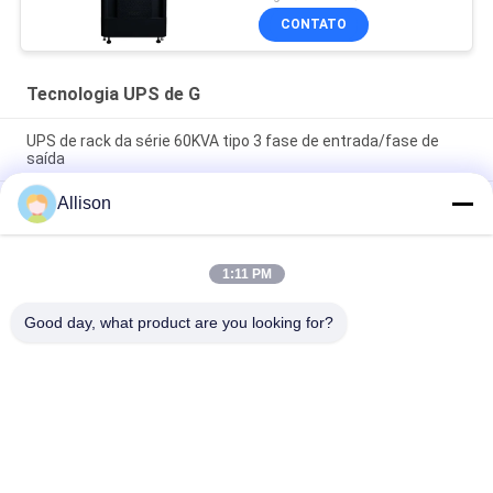
CONTATO
Tecnologia UPS de G
UPS de rack da série 60KVA tipo 3 fase de entrada/fase de
saída
Allison
Fornecedor de energia UPS industrial compacto com design
modular e capacidade escalável adequado para ambientes
industriais adversos
1:11 PM
Flexível G Tech UPS Multi Voltage Input Power Supply com
suporte a vários padrões e configurações industriais
Good day, what product are you looking for?
Categorias populares
Todos
Linha Pura UPS 
Tecnologia UPS De G
Interativo Da Onda 
De Seno