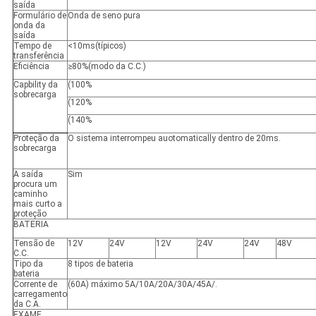
saída
Formulário de
Onda de seno pura
onda da
saída
Tempo de
<
10ms(típicos)
transferência
Eficiência
≥
80%
(
modo da C.C.)
Capbility da
(100%
sobrecarga
(120%
(140%
Proteção da
O sistema interrompeu auotomatically dentro de 20ms.
sobrecarga
A saída
Sim
procura um
caminho
mais curto a
proteção
BATERIA
Tensão de
12V
24V
12V
24V
24V
48V
C.C.
Tipo da
8 tipos de bateria
bateria
Corrente de
(60A) máximo 5A/10A/20A/30A/45A/.
carregamento
da C.A.
EXAME