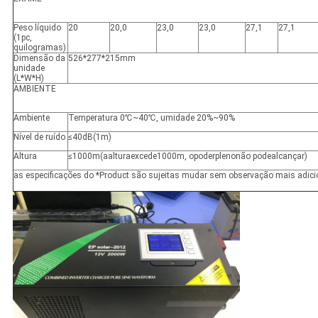
Peso líquido
20
20,0
23,0
23,0
27,1
27,1
(1pc,
quilogramas)
Dimensão da
526*277*215mm
unidade
(L*W*H)
AMBIENTE
Ambiente
Temperatura 0
℃~40℃,
umidade 20%~90%
Nível de ruído
≤
40dB(1m)
Altura
≤
1000m(aalturaexcede1000m, opoderplenonão podealcançar)
as especificações do *Product são sujeitas mudar sem observação mais adici