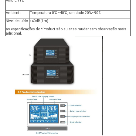
AMBIENTE
Ambiente
Temperatura 0
℃~40℃,
umidade 20%~90%
Nível de ruído
≤
40dB(1m)
as especificações do *Product são sujeitas mudar sem observação mais
adicional.