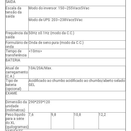
SAÍDA
Escala da
Modo do inversor
: 150~255Vac±5Vac
tensão da
saída
Modo de UPS
: 203~238Vac±5Vac
Frequência da
50Hz ±0.1Hz (modo da C.C.)
saída
Formulário de
Onda de seno pura (modo da C.C.)
onda
Tempo de
<10ms>
transferência
BATERIA
Atual de
10A/20A/Max.
carregamento
(C.A.)
Tipo de
Acidificado ao chumbo acidificado ao chumbo/aberto selado
bateria
GEL
(opcional)
EXAME
Dimensão da
290*255*120
unidade
(milímetros)
Peso líquido
7,6
9,8
10,8
12,2
para a série
do XL
(quilogramas)