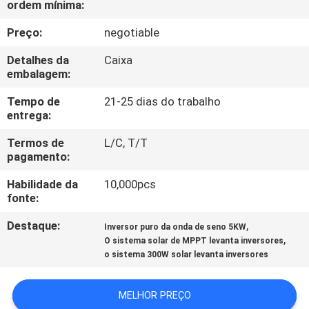
ordem mínima:
CONTROLE
Preço:
negotiable
DE
Detalhes da
Caixa
embalagem:
QUALIDADE
Tempo de
21-25 dias do trabalho
entrega:
CONTACTE-
Termos de
L/C, T/T
NOS
pagamento:
Habilidade da
10,000pcs
NOTÍCIAS
fonte:
Destaque:
,
Inversor puro da onda de seno 5KW
SOLICITE UM
,
O sistema solar de MPPT levanta inversores
ORÇAMENTO
o sistema 300W solar levanta inversores
MELHOR PREÇO
MAPA