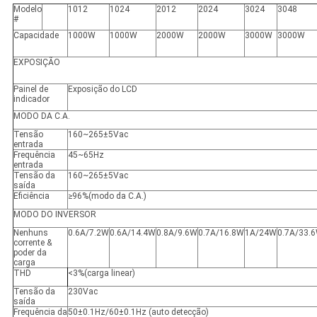
Modelo
1012
1024
2012
2024
3024
3048
#
Capacidade
1000W
1000W
2000W
2000W
3000W
3000W
EXPOSIÇÃO
Painel de
Exposição do LCD
indicador
MODO DA C.A.
Tensão
160~265±5Vac
entrada
Frequência
45~65Hz
entrada
Tensão da
160~265±5Vac
saída
Eficiência
≥
96%
(
modo da C.A.)
MODO DO INVERSOR
Nenhuns
0.6A/7.2W
0.6A/14.4W
0.8A/9.6W
0.7A/16.8W
1A/24W
0.7A/33.
corrente &
poder da
carga
THD
<
3%
(
carga linear)
Tensão da
230Vac
saída
Frequência da
50±0.1Hz/60±0.1Hz (auto detecção)