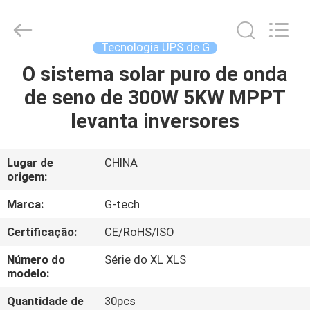
2026
G-
TECH
POWER
GROUP.
Tecnologia UPS de G
All
Rights
Reserved.
O sistema solar puro de onda
PARA
de seno de 300W 5KW MPPT
CASA
levanta inversores
PRODUTOS
Lugar de
CHINA
origem:
SOBRE
NÓS
Marca:
G-tech
Certificação:
CE/RoHS/ISO
VISITA
Número do
Série do XL XLS
À
modelo:
FÁBRICA
Quantidade de
30pcs