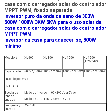
casa com o carregador solar do controlador
MPPT PWM, fixado na parede
inversor puro da onda de seno de 300W
500W 1000W 3KW 5KW para o uso solar da
casa com o carregador solar do controlador
MPPT PWM
Inversor da casa para aquecer-se
,
300W
mínimo
Modelo #
XL-600
XL-800
XL-1000
XL-1200
(12V/24V)
Capacidade
600VA/500W
800VA/640W
1000VA/800W
1200VA/1000W
Fator de poder
0,8
ENTRADA
Escala de
Modo do inversor
: 100~290Vac±5Vac
tensão
Modo de UPS
: 145~275Vac±5Vac
entrada
Frenquency
45~65Hz
entrado