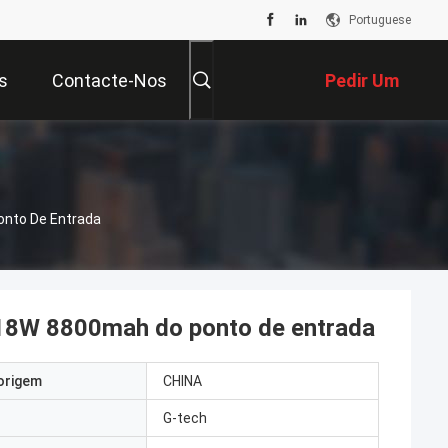
Portuguese
s
Contacte-Nos
Pedir Um
Orçamento
onto De Entrada
V 18W 8800mah do ponto de entrada
origem
CHINA
G-tech