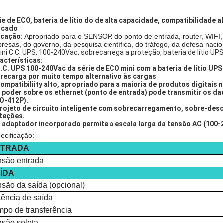
ie de ECO, bateria de lítio do de alta capacidade, compatibilidade a
rcado
icação:
Apropriado para o SENSOR do ponto de entrada, router, WIFI, 
resas, do governo, da pesquisa científica, do tráfego, da defesa naci
ini C.C. UPS, 100-240Vac, sobrecarrega a proteção, bateria de lítio UP
acterísticas:
C.C. UPS 100-240Vac da série de ECO mini com a bateria de lítio U
recarga por muito tempo alternativo às cargas
Compatibiliity alto, apropriado para a maioria de produtos digitais
O poder sobre os ethernet (ponto de entrada) pode transmitir os d
O-412P).
Projeto de circuito inteligente com sobrecarregamento, sobre-des
teções.
O adaptador incorporado permite a escala larga da tensão AC (100-
ecificação:
NTRADA
nsão entrada
ÍDA
nsão da saída (opcional)
tência de saída
mpo de transferência
nsão seleta