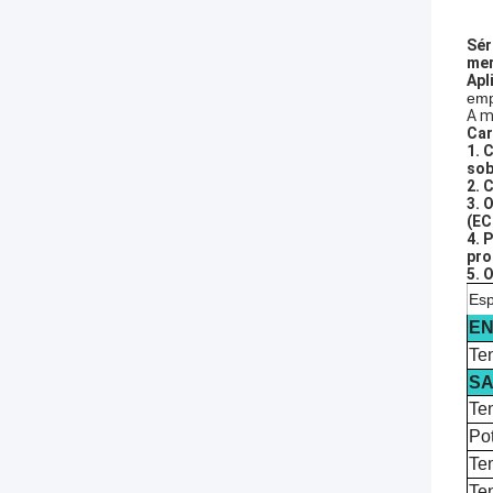
Sér
me
Apl
emp
A m
Car
1. 
sob
2. 
3. 
(EC
4. 
pro
5. 
Esp
E
Te
SA
Te
Po
Te
Te