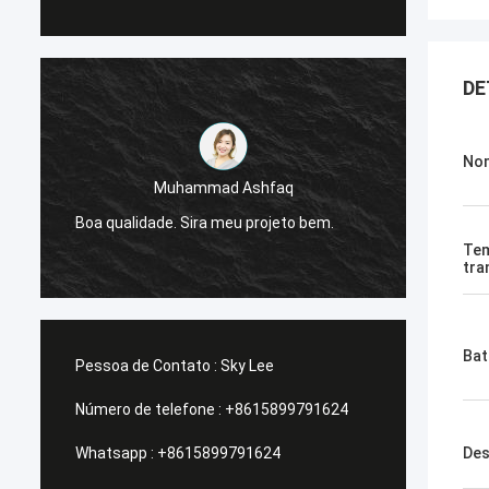
DE
Nom
Muhammad Ashfaq
Eu sou
e
Boa qualidade. Sira meu projeto bem.
da G-t
estáve
Te
tra
Bat
Pessoa de Contato :
Sky Lee
Número de telefone :
+8615899791624
Whatsapp :
+8615899791624
Des