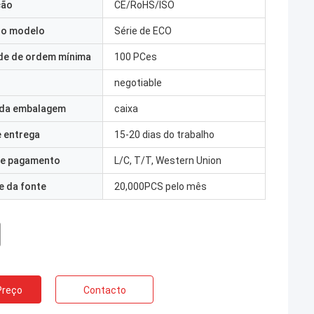
ção
CE/RoHS/ISO
o modelo
Série de ECO
de de ordem mínima
100 PCes
negotiable
 da embalagem
caixa
 entrega
15-20 dias do trabalho
e pagamento
L/C, T/T, Western Union
e da fonte
20,000PCS pelo mês
Preço
Contacto