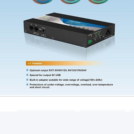
quetas:
ligações iniciais da C.C.
mini levanta 24v