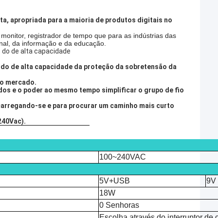
lta, apropriada para a maioria de produtos digitais no
monitor, registrador de tempo que para as indústrias das
onal, da informação e da educação.
S do de alta capacidade
PS do de alta capacidade da proteção da sobretensão da
 no mercado.
ados e o poder ao mesmo tempo simplificar o grupo de fio
carregando-se e para procurar um caminho mais curto
240Vac).
100~240VAC
5V+USB
9V
18W
0 Senhoras
Escolha através do interruptor de 