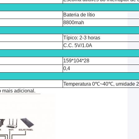
Bateria de lítio
8800mah
Típico: 2-3 horas
C.C. 5V/1.0A
159*104*28
0,4
Temperatura 0℃~40℃, umidade
 mais adicional.