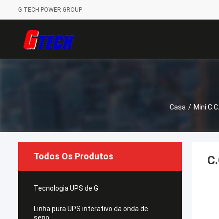
G-TECH POWER GROUP
Casa
/
Mini C.C
Todos Os Produtos
C.
Tecnologia UPS de G
Linha pura UPS interativo da onda de
seno