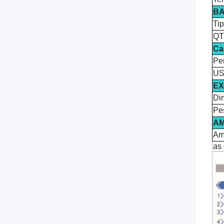
BA
Tip
QT
Ca
Pe
U
E
Di
Pes
AM
Am
as