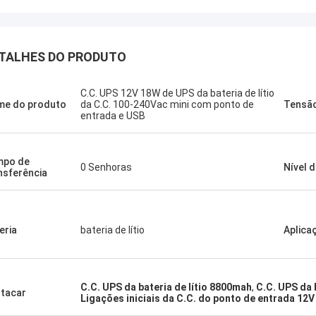
TALHES DO PRODUTO
C.C. UPS 12V 18W de UPS da bateria de lítio
e do produto
da C.C. 100-240Vac mini com ponto de
Tensão
Stamatis Greece
entrada e USB
 satisfeito muito com os produtos
ecnologia, a qualidade é muito boa e
l, e com bom serviço, eu aprecio!
mpo de
0 Senhoras
Nível d
nsferência
eria
bateria de lítio
Aplica
C.C. UPS da bateria de lítio 8800mah
,
C.C. UPS da 
tacar
Ligações iniciais da C.C. do ponto de entrada 12V