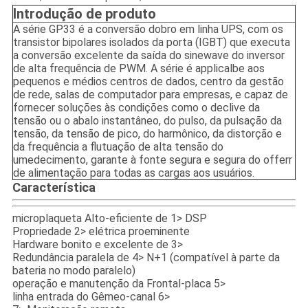
Introdução de produto
A série GP33 é a conversão dobro em linha UPS, com os
transistor bipolares isolados da porta (IGBT) que executa
a conversão excelente da saída do sinewave do inversor
de alta frequência de PWM. A série é applicalbe aos
pequenos e médios centros de dados, centro da gestão
de rede, salas de computador para empresas, e capaz de
fornecer soluções às condições como o declive da
tensão ou o abalo instantâneo, do pulso, da pulsação da
tensão, da tensão de pico, do harmônico, da distorção e
da frequência a flutuação de alta tensão do
umedecimento, garante à fonte segura e segura do offerr
de alimentação para todas as cargas aos usuários.
Característica
microplaqueta Alto-eficiente de 1> DSP
Propriedade 2> elétrica proeminente
Hardware bonito e excelente de 3>
Redundância paralela de 4> N+1 (compatível à parte da
bateria no modo paralelo)
operação e manutenção da Frontal-placa 5>
linha entrada do Gêmeo-canal 6>