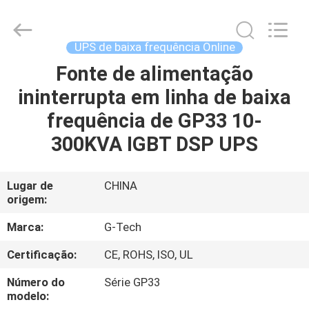
2026
G-
TECH
POWER
GROUP.
UPS de baixa frequência Online
All
Rights
Reserved.
Fonte de alimentação
PARA
ininterrupta em linha de baixa
CASA
frequência de GP33 10-
PRODUTOS
300KVA IGBT DSP UPS
SOBRE
Lugar de
CHINA
origem:
NÓS
Marca:
G-Tech
VISITA
Certificação:
CE, ROHS, ISO, UL
À
Número do
Série GP33
FÁBRICA
modelo: