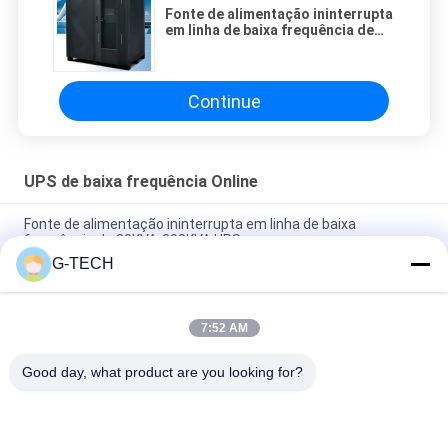
Fonte de alimentação ininterrupta
em linha de baixa frequência de
GP33 10-300KVA IGBT DSP UPS
Continue
UPS de baixa frequência Online
Fonte de alimentação ininterrupta em linha de baixa
frequência de 20KVA-200KVA UPS
G-TECH
Três fases UPS em linha de baixa frequência com a
microplaqueta eficiente alta de DSP
7:52 AM
Em linha trifásico de baixa frequência levanta, conversão
dobro em linha levanta com exposição do LCD
Good day, what product are you looking for?
Categorias populares
Todos