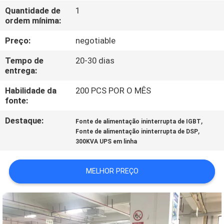
Quantidade de
1
ordem mínima:
CONTROLE
DE
Preço:
negotiable
QUALIDADE
Tempo de
20-30 dias
entrega:
CONTACTE-
Habilidade da
200 PCS POR O MÊS
fonte:
NOS
Destaque:
,
Fonte de alimentação ininterrupta de IGBT
,
Fonte de alimentação ininterrupta de DSP
NOTÍCIAS
300KVA UPS em linha
SOLICITE UM
MELHOR PREÇO
ORÇAMENTO
MAPA