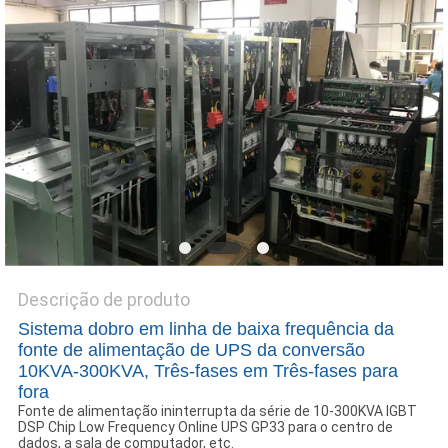
DO
SITE
POLÍTICA
DE
PRIVACIDADE
Descrição de produto
Sistema dobro em linha de baixa frequência da
fonte de alimentação de UPS da conversão
10KVA-300KVA, Três-fases em Três-fases para
fora
Fonte de alimentação ininterrupta da série de 10-300KVA IGBT
DSP Chip Low Frequency Online UPS GP33 para o centro de
dados, a sala de computador, etc.