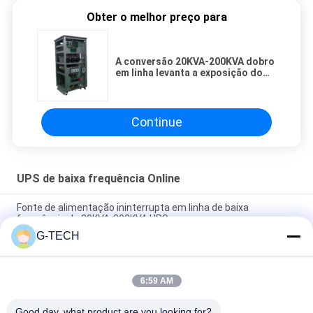
Obter o melhor preço para
A conversão 20KVA-200KVA dobro
em linha levanta a exposição do
LCD para o escritório/instalações
informáticas
Continue
UPS de baixa frequência Online
Fonte de alimentação ininterrupta em linha de baixa
frequência de 20KVA-200KVA UPS
G-TECH
Três fases UPS em linha de baixa frequência com a
microplaqueta eficiente alta de DSP
6:59 AM
Em linha trifásico de baixa frequência levanta, conversão
dobro em linha levanta com exposição do LCD
Good day, what product are you looking for?