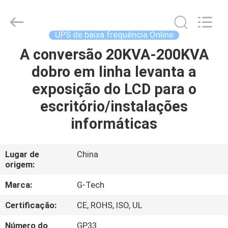
2026
G-
TECH
POWER
GROUP.
UPS de baixa frequência Online
All
Rights
Reserved.
A conversão 20KVA-200KVA
PARA
dobro em linha levanta a
CASA
exposição do LCD para o
PRODUTOS
escritório/instalações
informáticas
SOBRE
NÓS
Lugar de
China
origem:
VISITA
Marca:
G-Tech
À
Certificação:
CE, ROHS, ISO, UL
FÁBRICA
Número do
GP33