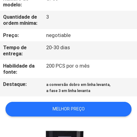
modelo:
CONTROLE
Quantidade de
3
ordem mínima:
DE
QUALIDADE
Preço:
negotiable
Tempo de
20-30 dias
CONTACTE-
entrega:
NOS
Habilidade da
200 PCS por o mês
fonte:
NOTÍCIAS
Destaque:
,
a conversão dobro em linha levanta
a fase 3 em linha levanta
SOLICITE UM
MELHOR PREÇO
ORÇAMENTO
MAPA