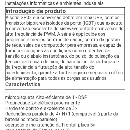
instalações informáticas e ambientes industriais
Introdução de produto
A série GP33 é a conversão dobro em linha UPS, com os
transistor bipolares isolados da porta (IGBT) que executa
a conversão excelente do sinewave output do inversor de
alta frequência de PWM. A série é applicalbe aos
pequenos e médios centros de dados, centro da gestão
de rede, salas de computador para empresas, e capaz de
fornecer soluções às condições como o declive da
tensão ou o abalo instantâneo, do pulso, da pulsação da
tensão, da tensão de pico, do harmônico, da distorção e
da frequência a flutuação de alta tensão do
umedecimento, garante à fonte segura e segura do offerr
de alimentação para todas as cargas aos usuários.
Característica
microplaqueta Alto-eficiente de 1> DSP
Propriedade 2> elétrica proeminente
Hardware bonito e excelente de 3>
Redundância paralela de 4> N+1 (compatível à parte da
bateria no modo paralelo)
operação e manutenção da Frontal-placa 5>