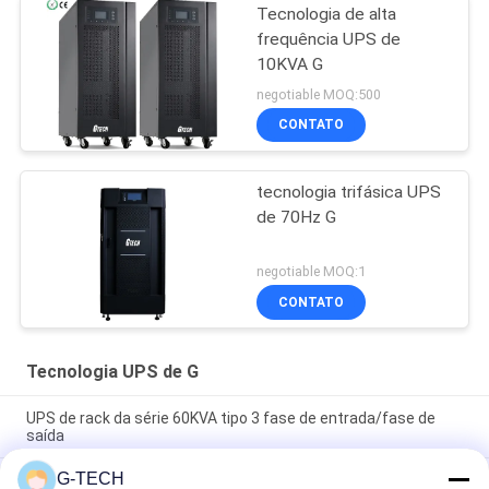
Tecnologia de alta
frequência UPS de
10KVA G
negotiable MOQ:500
CONTATO
tecnologia trifásica UPS
de 70Hz G
negotiable MOQ:1
CONTATO
Tecnologia UPS de G
UPS de rack da série 60KVA tipo 3 fase de entrada/fase de
saída
G-TECH
Fornecedor de energia UPS industrial compacto com design