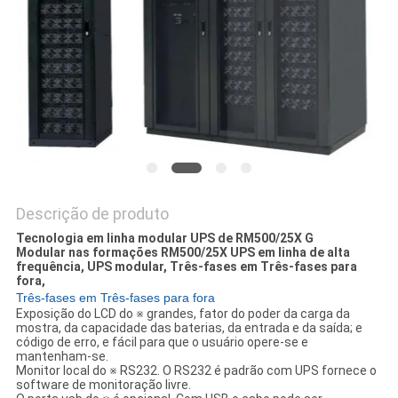
DO
SITE
POLÍTICA
DE
PRIVACIDADE
Descrição de produto
Tecnologia em linha modular UPS de RM500/25X G
Modular nas formações RM500/25X UPS em linha de alta
frequência, UPS modular, Três-fases em Três-fases para
fora,
Três-fases em Três-fases para fora
Exposição do LCD do ※ grandes, fator do poder da carga da
mostra, da capacidade das baterias, da entrada e da saída; e
código de erro, e fácil para que o usuário opere-se e
mantenham-se.
Monitor local do ※ RS232. O RS232 é padrão com UPS fornece o
software de monitoração livre.