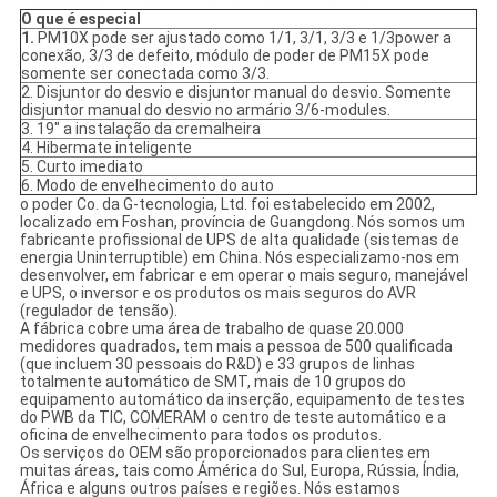
O que é especial
1.
PM10X pode ser ajustado como 1/1, 3/1, 3/3 e 1/3power a
conexão, 3/3 de defeito, módulo de poder de PM15X pode
somente ser conectada como 3/3.
2. Disjuntor do desvio e disjuntor manual do desvio. Somente
disjuntor manual do desvio no armário 3/6-modules.
3. 19" a instalação da cremalheira
4. Hibermate inteligente
5. Curto imediato
6. Modo de envelhecimento do auto
o poder Co. da G-tecnologia, Ltd. foi estabelecido em 2002,
localizado em Foshan, província de Guangdong. Nós somos um
fabricante profissional de UPS de alta qualidade (sistemas de
energia Uninterruptible) em China. Nós especializamo-nos em
desenvolver, em fabricar e em operar o mais seguro, manejável
e UPS, o inversor e os produtos os mais seguros do AVR
(regulador de tensão).
A fábrica cobre uma área de trabalho de quase 20.000
medidores quadrados, tem mais a pessoa de 500 qualificada
(que incluem 30 pessoais do R&D) e 33 grupos de linhas
totalmente automático de SMT, mais de 10 grupos do
equipamento automático da inserção, equipamento de testes
do PWB da TIC, COMERAM o centro de teste automático e a
oficina de envelhecimento para todos os produtos.
Os serviços do OEM são proporcionados para clientes em
muitas áreas, tais como Ámérica do Sul, Europa, Rússia, Índia,
África e alguns outros países e regiões. Nós estamos