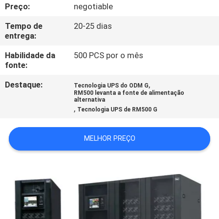
Preço:
negotiable
CONTROLE
Tempo de
20-25 dias
entrega:
DE
QUALIDADE
Habilidade da
500 PCS por o mês
fonte:
Destaque:
,
CONTACTE-
Tecnologia UPS do ODM G
RM500 levanta a fonte de alimentação
alternativa
NOS
,
Tecnologia UPS de RM500 G
NOTÍCIAS
MELHOR PREÇO
SOLICITE UM
ORÇAMENTO
MAPA