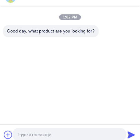
modular e capacidade escalável adequado para ambientes
industriais adversos
1:02 PM
Flexível G Tech UPS Multi Voltage Input Power Supply com
suporte a vários padrões e configurações industriais
Good day, what product are you looking for?
Categorias populares
Todos
Linha Pura UPS 
Tecnologia UPS De G
Interativo Da Onda 
De Seno
UPS Linha De Alta 
PWM UPS
Freqüência
UPS Em Linha 
UPS De Baixa 
Modular
Frequência Online
Inversor  Do Poder
Mini C.C. UPS
Pedir um orçamento