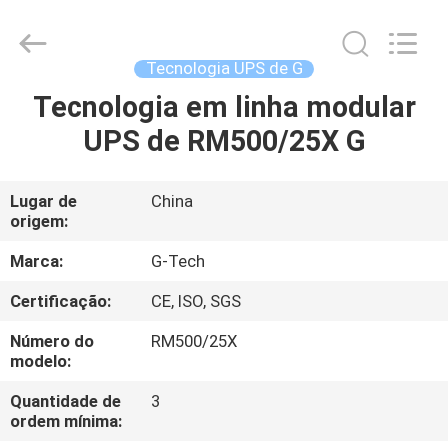
2026
G-
TECH
POWER
GROUP.
Tecnologia UPS de G
All
Rights
Reserved.
Tecnologia em linha modular
PARA
UPS de RM500/25X G
CASA
PRODUTOS
Lugar de
China
origem:
SOBRE
Marca:
G-Tech
NÓS
Certificação:
CE, ISO, SGS
Número do
RM500/25X
VISITA
modelo:
À
Quantidade de
3
ordem mínima:
FÁBRICA