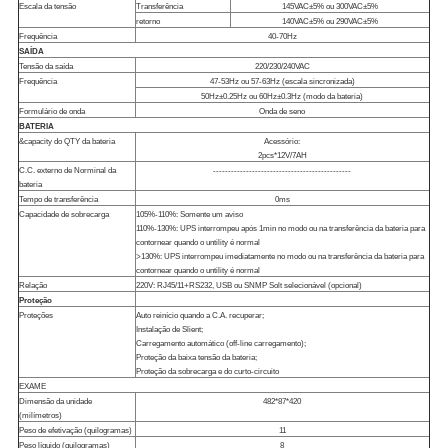
Escala da tensão
Transferência
145VAC±5% ou 300VAC±5%
retorno
140VAC±5% ou 290VAC±5%
Frequência
40-70Hz
SAÍDA
Tensão da saída
220/230/240VAC
Frequência
47-53Hz ou 57-63Hz (escala sincronizada)
50Hz±0.25Hz ou 60Hz±0.3Hz (modo da bateria)
Formulário de onda
Onda de seno
BATERIA
&capacity do QTY da bateria
Acessório:
2pcs*12V/7AH
C.C. externo de Norminal da
----------------------------------------------
bateria
Tempo de transferência
0ms
Capacidade de sobrecarga
105%-110%: Somente um aviso
110%-130%: UPS interrompeu após 1min no modo ou na transferência da bateria para
contornear quando o untility é normal
>130%: UPS interrompeu imediatamente no modo ou na transferência da bateria para
contornear quando o untility é normal
Relação
220V: RJ45/11+RS232, USB ou SNMP Solt selecionável (opcional)
Proteção
Proteções
Auto reinício quando a C.A. recuperar;
Instalação de Slient;
Carregamento automático (off-line carregamento);
Proteção da baixa tensão da bateria;
Proteção da sobrecarga e do curto-circuito
EXAME
Dimensão da unidade
482*87*420
(milímetros)
Peso de efetivação (quilogramas)
11
Peso líquido (quilogramas)
8