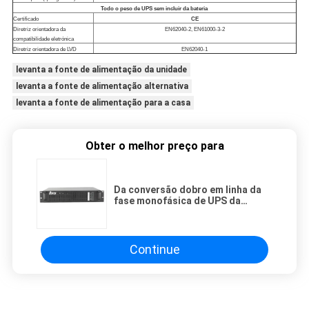
Todo o peso de UPS sem incluir da bateria
Certificado
CE
Diretriz orientadora da
EN62040-2, EN61000-3-2
compatibilidade eletrónica
Diretriz orientadora de LVD
EN62040-1
levanta a fonte de alimentação da unidade
levanta a fonte de alimentação alternativa
levanta a fonte de alimentação para a casa
Obter o melhor preço para
Da conversão dobro em linha da
fase monofásica de UPS da
tecnologia de G fonte de
alimentação ininterrupto
Continue