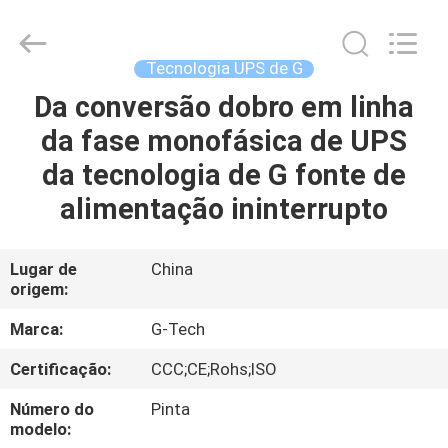
2026
G-
TECH
POWER
GROUP.
Tecnologia UPS de G
All
Rights
Reserved.
Da conversão dobro em linha
PARA
da fase monofásica de UPS
CASA
da tecnologia de G fonte de
PRODUTOS
alimentação ininterrupto
SOBRE
Lugar de
China
origem:
NÓS
Marca:
G-Tech
VISITA
Certificação:
CCC;CE;Rohs;ISO
À
Número do
Pinta
FÁBRICA
modelo: