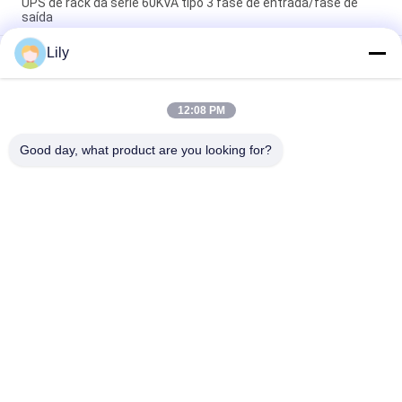
UPS de rack da série 60KVA tipo 3 fase de entrada/fase de
saída
Lily
Fornecedor de energia UPS industrial compacto com design
modular e capacidade escalável adequado para ambientes
industriais adversos
12:08 PM
Flexível G Tech UPS Multi Voltage Input Power Supply com
suporte a vários padrões e configurações industriais
Good day, what product are you looking for?
Categorias populares
Todos
Linha Pura UPS 
Tecnologia UPS De G
Interativo Da Onda 
De Seno
UPS Linha De Alta 
PWM UPS
Freqüência
UPS Em Linha 
UPS De Baixa 
Modular
Frequência Online