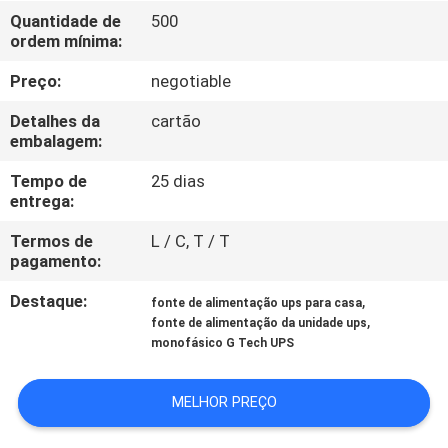
Quantidade de
500
ordem mínima:
CONTROLE
DE
Preço:
negotiable
QUALIDADE
Detalhes da
cartão
embalagem:
CONTACTE-
Tempo de
25 dias
entrega:
NOS
Termos de
L / C, T / T
pagamento:
NOTÍCIAS
Destaque:
,
fonte de alimentação ups para casa
,
fonte de alimentação da unidade ups
SOLICITE UM
monofásico G Tech UPS
ORÇAMENTO
MELHOR PREÇO
MAPA