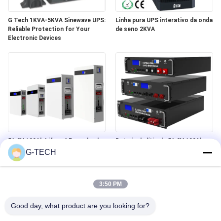
G Tech 1KVA-5KVA Sinewave UPS:
Linha pura UPS interativo da onda
Reliable Protection for Your
de seno 2KVA
Electronic Devices
51.2V 100Ah Lifepo4 Powerbank
Bateria de lítio de 51.2V 100Ah
para armazenamento de energia
para armazenamento de energia
G-TECH
doméstica
3:50 PM
Good day, what product are you looking for?