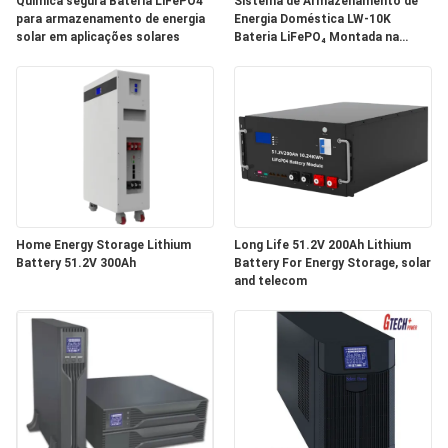
Química segura Bateria LiFePO4
Sistema de Armazenamento de
DO
para armazenamento de energia
Energia Doméstica LW-10K
solar em aplicações solares
Bateria LiFePO₄ Montada na
SITE
Parede
POLÍTICA
DE
PRIVACIDADE
Home Energy Storage Lithium
Long Life 51.2V 200Ah Lithium
Battery 51.2V 300Ah
Battery For Energy Storage, solar
and telecom