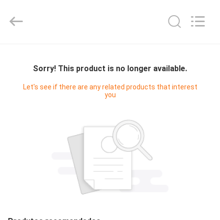
2025
G-
TECH
POWER
GROUP.
All
Rights
Reserved.
PARA
CASA
Sorry! This product is no longer available.
Let's see if there are any related products that interest
you
PRODUTOS
SOBRE
NÓS
VISITA
À
FÁBRICA