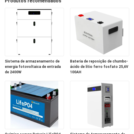
Produtos recomendados
CONTROLE
DE
QUALIDADE
CONTACTE-
Sistema de armazenamento de
Bateria de reposição de chumbo-
NOS
energia fotovoltaica de entrada
ácido de lítio ferro fosfato 25,6V
de 2400W
100AH
NOTÍCIAS
SOLICITE UM
ORÇAMENTO
MAPA