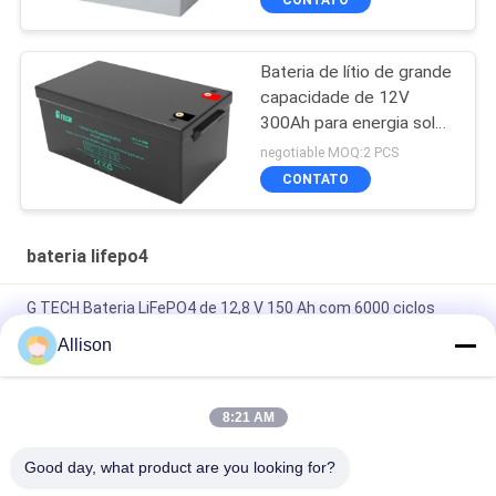
Bateria de lítio de grande
capacidade de 12V
300Ah para energia solar
e de reserva
negotiable MOQ:2 PCS
CONTATO
bateria lifepo4
G TECH Bateria LiFePO4 de 12,8 V 150 Ah com 6000 ciclos
para armazenamento de energia solar
Allison
G TECH Bateria LiFePO4 72V 30Ah com 6000 ciclos de vida útil
para bicicletas e triciclos elétricos
8:21 AM
G TECH 76.8V 100Ah LiFePO4 Bateria com 6000 ciclo de vida
Good day, what product are you looking for?
para bicicleta elétrica e triciclo