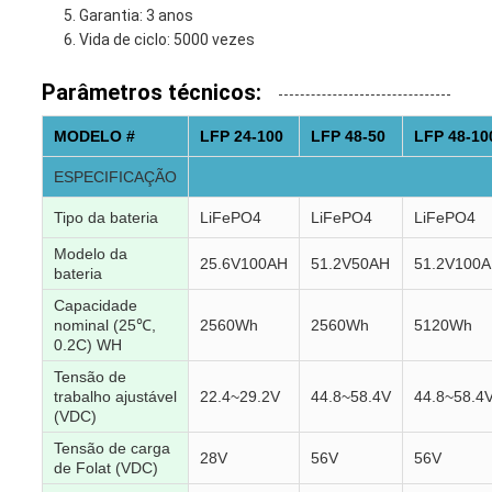
Garantia: 3 anos
Vida de ciclo: 5000 vezes
Parâmetros técnicos:
MODELO #
LFP 24-100
LFP 48-50
LFP 48-10
ESPECIFICAÇÃO
Tipo da bateria
LiFePO4
LiFePO4
LiFePO4
Modelo da
25.6V100AH
51.2V50AH
51.2V100
bateria
Capacidade
nominal (25℃,
2560Wh
2560Wh
5120Wh
0.2C) WH
Tensão de
trabalho ajustável
22.4~29.2V
44.8~58.4V
44.8~58.4
(VDC)
Tensão de carga
28V
56V
56V
de Folat (VDC)