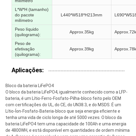
milímetro
L*W*H (tamanho)
do pacote
L440*W518*H213mm
L690*W51
milímetro
Peso líquido
Approx.35kg
Approx.72
(quilograma):
Peso de
efetivação
Approx.39kg
Approx.78
(quilograma):
Aplicações:
Bloco da bateria LiFePO4
O bloco da bateria LiFePO4, igualmente conhecido como a LFP-
bateria, é um Lítio-Ferro-Fosfato-Pilha-bloco feito pelo OEM
com certificações do UL, do CE, do UN38.3, e do MSDS. É um
Lítio-Íon-Fosfato-Bateria-bloco que seja energia eficiente e
tenha uma vida de ciclo longa de até 5000 vezes. O bloco da
bateria LiFePO4 tem uma capacidade de 100Ah e uma energia
de 4800WH, e está disponível em quantidades de ordem mínima