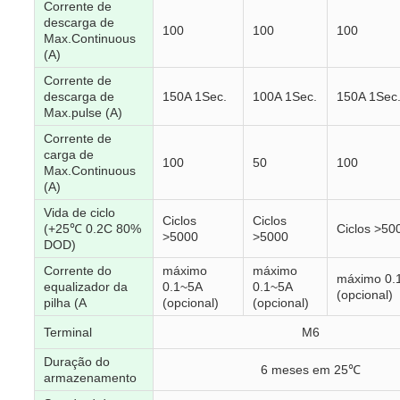
Corrente de
descarga de
100
100
100
Max.Continuous
(A)
Corrente de
descarga de
150A 1Sec.
100A 1Sec.
150A 1Sec
Max.pulse (A)
Corrente de
carga de
100
50
100
Max.Continuous
(A)
Vida de ciclo
Ciclos
Ciclos
(+25℃ 0.2C 80%
Ciclos >50
>5000
>5000
DOD)
Corrente do
máximo
máximo
máximo 0.
equalizador da
0.1~5A
0.1~5A
(opcional)
pilha (A
(opcional)
(opcional)
Terminal
M6
Duração do
6 meses em 25℃
armazenamento