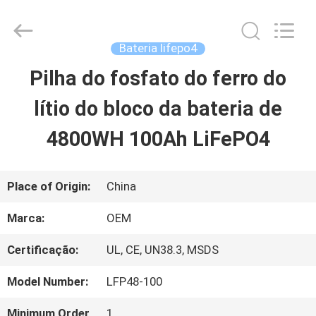
2026
G-
TECH
POWER
Bateria lifepo4
GROUP.
All
Pilha do fosfato do ferro do
PARA
Rights
Reserved.
lítio do bloco da bateria de
CASA
4800WH 100Ah LiFePO4
PRODUTOS
Place of Origin:
China
SOBRE
Marca:
OEM
NÓS
Certificação:
UL, CE, UN38.3, MSDS
Model Number:
LFP48-100
VISITA
Minimum Order
1