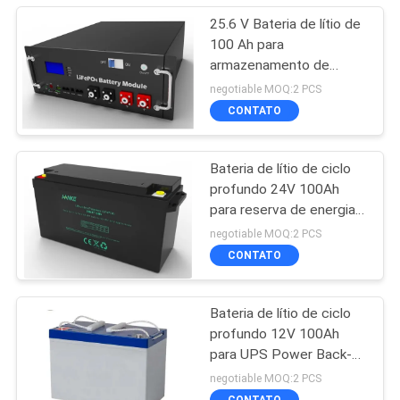
25.6 V Bateria de lítio de
100 Ah para
armazenamento de
energia solar fora da
negotiable MOQ:2 PCS
rede
CONTATO
Bateria de lítio de ciclo
profundo 24V 100Ah
para reserva de energia e
armazenamento de
negotiable MOQ:2 PCS
energia
CONTATO
Bateria de lítio de ciclo
profundo 12V 100Ah
para UPS Power Back-up
e armazenamento de
negotiable MOQ:2 PCS
energia
CONTATO