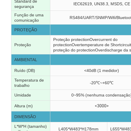
Standard de
IEC62619, UN38.3, MSDS, CE
segurança
Função de uma
RS484/UART/SNMP/Wifi/Bluetoo
comunicação
PROTEÇÃO
Proteção protectionOvercurrent do
Proteção
protectionOvertemperature de Shortcircui
proteção do protectionOverdischarge da 
AMBIENTAL
Ruído (DB)
<40dB (1 medidor)
Temperatura de
-20℃~+60℃
trabalho
Umidade
0~95% (nenhuma condensação
Altura (m)
<3000>
DIMENSÃO
L*W*H (tamanho)
L405*W483*H178mm
L655*W48