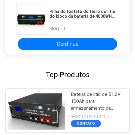
Pilha do fosfato do ferro do lítio
do bloco da bateria de 4800WH
100Ah LiFePO4
MOQ：
1
Continue
Top Produtos
Bateria de lítio de 51.2V
100Ah para
armazenamento de
energia
negotiable MOQ:2 PCS
CONTATO