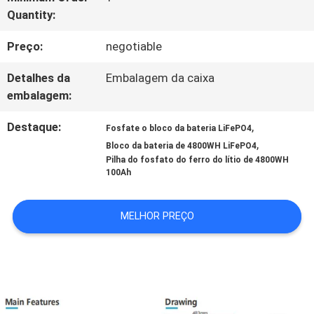
À
Quantity:
FÁBRICA
Preço:
negotiable
Detalhes da
Embalagem da caixa
CONTROLE
embalagem:
DE
Destaque:
,
Fosfate o bloco da bateria LiFePO4
QUALIDADE
,
Bloco da bateria de 4800WH LiFePO4
Pilha do fosfato do ferro do lítio de 4800WH
100Ah
CONTACTE-
MELHOR PREÇO
NOS
NOTÍCIAS