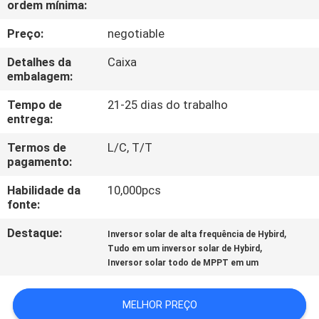
ordem mínima:
CONTROLE
Preço:
negotiable
DE
Detalhes da
Caixa
embalagem:
QUALIDADE
Tempo de
21-25 dias do trabalho
entrega:
CONTACTE-
Termos de
L/C, T/T
NOS
pagamento:
Habilidade da
10,000pcs
NOTÍCIAS
fonte:
Destaque:
,
Inversor solar de alta frequência de Hybird
SOLICITE UM
,
Tudo em um inversor solar de Hybird
ORÇAMENTO
Inversor solar todo de MPPT em um
MELHOR PREÇO
MAPA