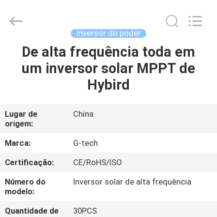
2026
G-
TECH
POWER
GROUP.
Inversor do poder
All
Rights
Reserved.
De alta frequência toda em
PARA
um inversor solar MPPT de
CASA
Hybird
PRODUTOS
Lugar de
China
origem:
SOBRE
NÓS
Marca:
G-tech
Certificação:
CE/RoHS/ISO
VISITA
Número do
Inversor solar de alta frequência
À
modelo:
FÁBRICA
Quantidade de
30PCS