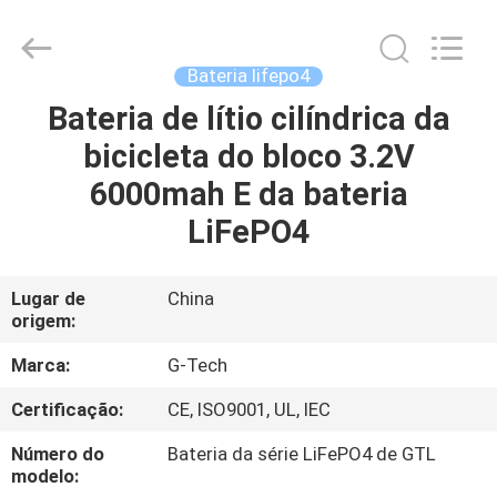
2026
G-
TECH
POWER
GROUP.
Bateria lifepo4
All
Rights
Reserved.
Bateria de lítio cilíndrica da
PARA
bicicleta do bloco 3.2V
CASA
6000mah E da bateria
PRODUTOS
LiFePO4
SOBRE
Lugar de
China
origem:
NÓS
Marca:
G-Tech
VISITA
Certificação:
CE, ISO9001, UL, IEC
À
Número do
Bateria da série LiFePO4 de GTL
FÁBRICA
modelo: