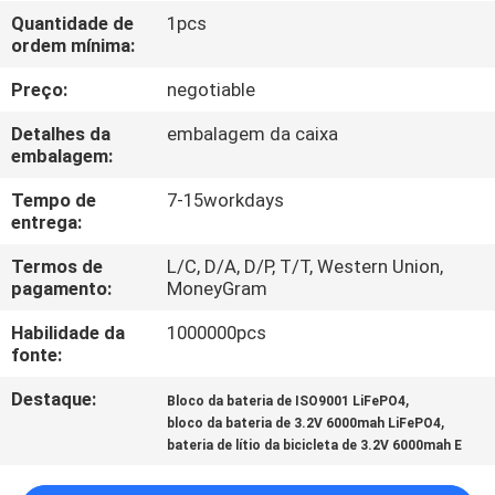
Quantidade de
1pcs
ordem mínima:
CONTROLE
DE
Preço:
negotiable
QUALIDADE
Detalhes da
embalagem da caixa
embalagem:
CONTACTE-
Tempo de
7-15workdays
entrega:
NOS
Termos de
L/C, D/A, D/P, T/T, Western Union,
pagamento:
MoneyGram
NOTÍCIAS
Habilidade da
1000000pcs
fonte:
SOLICITE UM
Destaque:
,
Bloco da bateria de ISO9001 LiFePO4
ORÇAMENTO
,
bloco da bateria de 3.2V 6000mah LiFePO4
bateria de lítio da bicicleta de 3.2V 6000mah E
MAPA