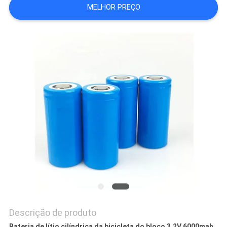
MELHOR PREÇO
DO
SITE
POLÍTICA
DE
PRIVACIDADE
Descrição de produto
Bateria de lítio cilíndrica da bicicleta do bloco 3.2V 6000mah