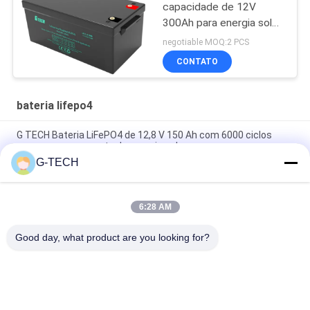
capacidade de 12V
300Ah para energia solar
e de reserva
negotiable MOQ:2 PCS
CONTATO
bateria lifepo4
G TECH Bateria LiFePO4 de 12,8 V 150 Ah com 6000 ciclos
para armazenamento de energia solar
G-TECH
G TECH Bateria LiFePO4 72V 30Ah com 6000 ciclos de vida útil
para bicicletas e triciclos elétricos
6:28 AM
G TECH 76.8V 100Ah LiFePO4 Bateria com 6000 ciclo de vida
para bicicleta elétrica e triciclo
Good day, what product are you looking for?
Categorias populares
Todos
Linha Pura UPS 