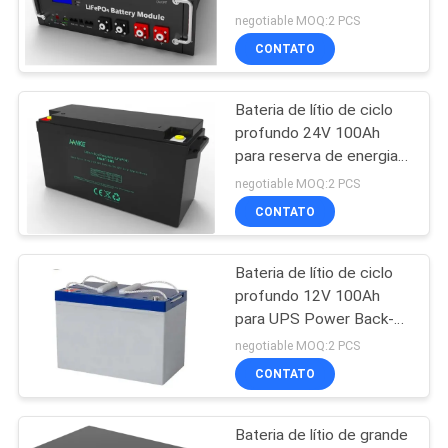
energia solar fora da
negotiable MOQ:2 PCS
rede
CONTATO
Bateria de lítio de ciclo
profundo 24V 100Ah
para reserva de energia e
armazenamento de
negotiable MOQ:2 PCS
energia
CONTATO
Bateria de lítio de ciclo
profundo 12V 100Ah
para UPS Power Back-up
e armazenamento de
negotiable MOQ:2 PCS
energia
CONTATO
Bateria de lítio de grande