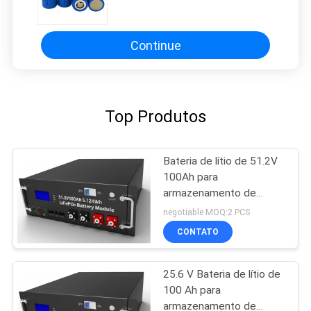
da bateria LiFePO4
Continue
Top Produtos
Bateria de lítio de 51.2V
100Ah para
armazenamento de
energia
negotiable MOQ:2 PCS
CONTATO
25.6 V Bateria de lítio de
100 Ah para
armazenamento de