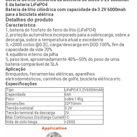
E da bateria LiFePO4
Bateria de lítio cilíndrica com capacidade de 3.2V 6000mah
para a bicicleta elétrica
Detalhes do produto
Característica
1, bateria do fosfato do ferro do lítio (LiFePO4)
2, proteção automática incorporado para a sobrecarga, sobre a
descarga, sobre a temperatura atual e excedente
3, >2000 ciclos @0.2C, carga/descarga em DOD 100%, fim da
capacidade da vida 70%
4, equilíbrio interno da pilha
5, peso leve, aproximadamente 40%~50% do peso de uma
bateria comparável de SLA
Aplicação
Brinquedos, ferramentas elétricas, aparelhos
eletrodomésticos, carrinhos de golfe, bicicleta elétrica etc.
Especificações
Tipo
LiFePO4 3.2V6000mAh
Capacidade
6Ah
Peso
sobre 145g
Dimensões
32*70mm
Tensão nominal
3.2V
Tensão terminal da descarga
2V
Max Continuous Discharge Current
1C
Vida de ciclo longa
>2000