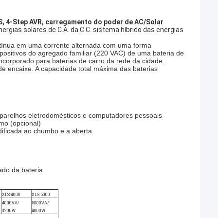
S, 4-Step AVR, carregamento do poder de AC/Solar
rgias solares de C.A. da C.C. sistema híbrido das energias
ontínua em uma corrente alternada com uma forma
ositivos do agregado familiar (220 VAC) de uma bateria de
ncorporado para baterias de carro da rede da cidade.
e encaixe. A capacidade total máxima das baterias
aparelhos eletrodomésticos e computadores pessoais
mo (opcional)
idificada ao chumbo e a aberta
ado da bateria
XLS-4000
XLS-5000
4000VA/
5000VA/
3200W
4000W