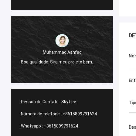
DE
Muhammad Ashfaq
Eu sou
Nom
e
Boa qualidade. Sira meu projeto bem.
da G-t
estáve
Ent
Pessoa de Contato :
Sky Lee
Tip
Número de telefone :
+8615899791624
Whatsapp :
+8615899791624
Des