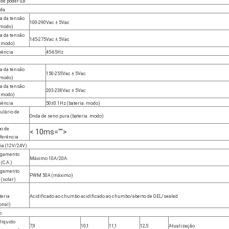
 de poder 0,8
ada
a da tensão
100-290Vac ± 5Vac
 modo)
a da tensão
145-275Vac ± 5Vac
, modo)
uência
45-65Hz
a da tensão
150-255Vac ± 5Vac
 modo)
a da tensão
203-238Vac ± 5Vac
, modo)
uência
50±0.1Hz (bateria. modo)
ulário de
Onda de seno pura (bateria. modo)
o de
< 10ms="">
ferência
ia (12V/24V)
egamento
Máximo 10A/20A.
 (C.A.)
egamento
PWM 50A (máximo)
 (solar)
teria
Acidificado ao chumbo acidificado ao chumbo/aberto de GEL/sealed
onal)
o
líquido
7,9
10,1
11,1
12,5
Atualização