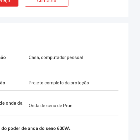
Preço
Contacto
ção
Casa, computador pessoal
ção
Projeto completo da proteção
de onda da
Onda de seno de Prue
r do poder de onda do seno 600VA
,