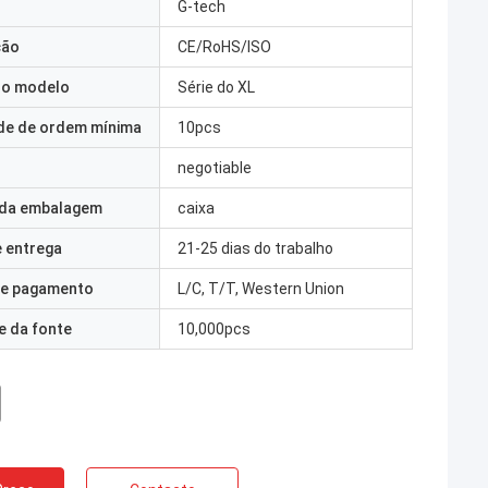
G-tech
ção
CE/RoHS/ISO
o modelo
Série do XL
de de ordem mínima
10pcs
negotiable
 da embalagem
caixa
 entrega
21-25 dias do trabalho
e pagamento
L/C, T/T, Western Union
e da fonte
10,000pcs