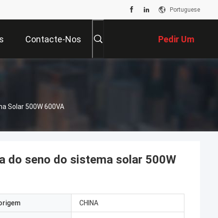
Portuguese
s
Contacte-Nos
Pedir Um
Orçamento
ema Solar 500W 600VA
a do seno do sistema solar 500W
origem
CHINA