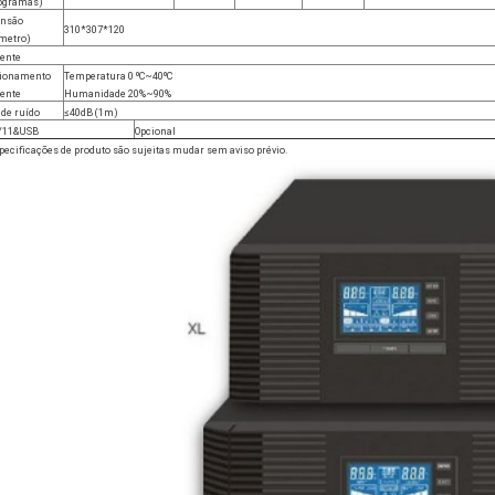
logramas)
nsão
310*307*120
ímetro)
ente
ionamento
Temperatura 0 ºC~40ºC
ente
Humanidade 20%~90%
 de ruído
≤40dB (1m)
/11&USB
Opcional
pecificações de produto são sujeitas mudar sem aviso prévio.