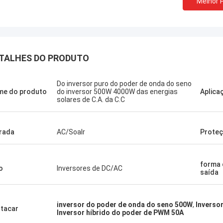
Melhor 
TALHES DO PRODUTO
Stamatis Greece
Do inversor puro do poder de onda do seno
 satisfeito muito com os produtos
e do produto
do inversor 500W 4000W das energias
Aplica
solares de C.A. da C.C
ecnologia, a qualidade é muito boa e
l, e com bom serviço, eu aprecio!
rada
AC/Soalr
Prote
forma 
o
Inversores de DC/AC
saída
inversor do poder de onda do seno 500W
,
Inverso
tacar
Inversor híbrido do poder de PWM 50A