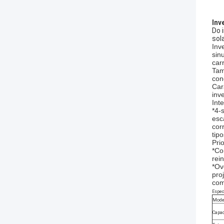
Inv
Do 
sol
Inv
sin
car
Tam
con
Car
inv
Int
*4-
esc
cor
tip
Pri
*Co
rei
*Ov
pro
com
Espec
Model
Capa