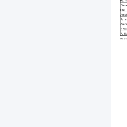
(qui
Dime
(mil
Ambi
Func
Ambi
Nível
RJ45
As es