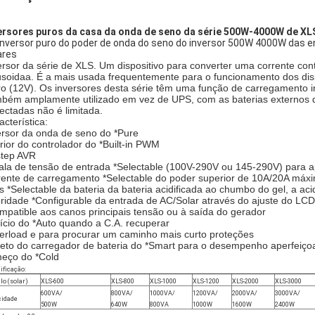
ersores puros da casa da onda de seno da série 500W-4000W de XL
inversor puro do poder de onda do seno do inversor 500W 4000W das ene
ares
ersor da série de XLS. Um dispositivo para converter uma corrente c
usoidaa. É a mais usada frequentemente para o funcionamento dos disp
ro (12V). Os inversores desta série têm uma função de carregamento i
bém amplamente utilizado em vez de UPS, com as baterias externos d
ectadas não é limitada.
acterística:
ersor da onda de seno do *Pure
erior do controlador do *Built-in PWM
step AVR
ala de tensão de entrada *Selectable (100V-290V ou 145-290V) para 
rente de carregamento *Selectable do poder superior de 10A/20A máxi
os *Selectable da bateria da bateria acidificada ao chumbo do gel, a ac
oridade *Configurable da entrada de AC/Solar através do ajuste do LCD
mpatible aos canos principais tensão ou à saída do gerador
nício do *Auto quando a C.A. recuperar
erload e para procurar um caminho mais curto proteções
jeto do carregador de bateria do *Smart para o desempenho aperfeiço
eço do *Cold
ificação:
o (solar)
XLS-600
XLS-800
XLS-1000
XLS-1200
XLS-2000
XLS-3000
600VA/
800VA/
1000VA/
1200VA/
2000VA/
3000VA/
cidade
500W
640W
800VA
1000W
1600W
2400W