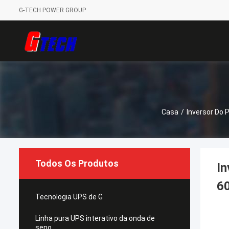
G-TECH POWER GROUP
Casa
/
Inversor
Todos Os Produtos
In
6
Tecnologia UPS de G
Linha pura UPS interativo da onda de
seno