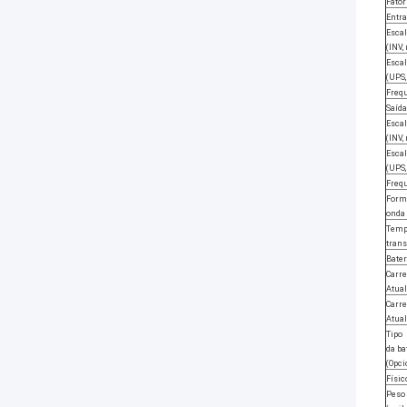
Fator
Entr
Escal
(INV,
Escal
(UPS
Freq
Saída
Escal
(INV,
Escal
(UPS
Freq
Form
onda
Temp
trans
Bater
Carr
Atual
Carr
Atual
Tipo
da ba
(Opci
Físic
Peso 