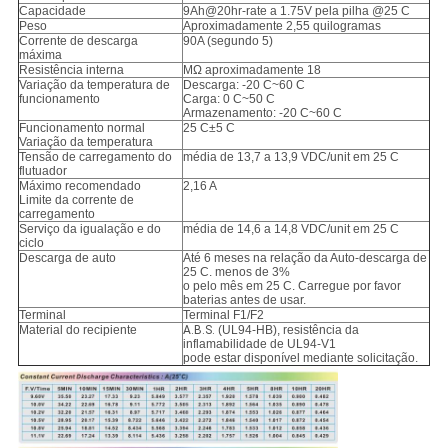
Capacidade
9Ah@20hr-rate a 1.75V pela pilha @25 C
Peso
Aproximadamente 2,55 quilogramas
Corrente de descarga
90A (segundo 5)
máxima
Resistência interna
MΩ aproximadamente 18
Variação da temperatura de
Descarga: -20 C~60 C
funcionamento
Carga: 0 C~50 C
Armazenamento: -20 C~60 C
Funcionamento normal
25 C±5 C
Variação da temperatura
Tensão de carregamento do
média de 13,7 a 13,9 VDC/unit em 25 C
flutuador
Máximo recomendado
2,16 A
Limite da corrente de
carregamento
Serviço da igualação e do
média de 14,6 a 14,8 VDC/unit em 25 C
ciclo
Descarga de auto
Até 6 meses na relação da Auto-descarga de
25 C. menos de 3%
o pelo mês em 25 C. Carregue por favor
baterias antes de usar.
Terminal
Terminal F1/F2
Material do recipiente
A.B.S.
(UL94-HB), resistência da
inflamabilidade de UL94-V1
pode estar disponível mediante solicitação.