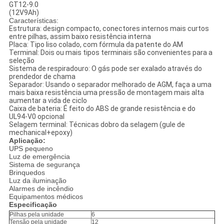
GT12-9.0
(12V9Ah)
Características:
Estrutura: design compacto, conectores internos mais curtos
entre pilhas, assim baixo resistência interna
Placa: Tipo liso colado, com fórmula da patente do AM
Terminal: Dois ou mais tipos terminais são convenientes para a
seleção
Sistema de respiradouro: O gás pode ser exalado através do
prendedor de chama
Separador: Usando o separador melhorado de AGM, faça a uma
mais baixa resistência uma pressão de montagem mais alta
aumentar a vida de ciclo
Caixa de bateria: É feito do ABS de grande resistência e do
UL94-V0 opcional
Selagem terminal: Técnicas dobro da selagem (gule de
mechanical+epoxy)
Aplicação:
UPS pequeno
Luz de emergência
Sistema de segurança
Brinquedos
Luz da iluminação
Alarmes de incêndio
Equipamentos médicos
Especificação
Pilhas pela unidade
6
Tensão pela unidade
12