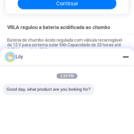
Continue
VRLA regulou a bateria acidificada ao chumbo
Bateria de chumbo-ácido regulada com válvula recarregável
de 12 V para sistema solar 9Ah Capacidade de 20 horas até
1,75 V por célula 25 C
Lily
2.55 Kg 12V 9Ah VRLA type lead acid battery for
UPS,Telecom,solar system,alarm system
3:29 PM
2.05kg weight 12v sealed valve regulated rechargeable
battery for ups, telecom, alarm system and solar system
Good day, what product are you looking for?
Categorias populares
Todos
Linha Pura UPS 
Tecnologia UPS De G
Interativo Da Onda 
De Seno