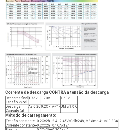
Corrente de descarga CONTRA a tensão da descarga
Descarga final
1.75V
1.70V
1.60V
Tensão V/cell
Descarga
A≤ 0.2C
0.2C < A="">
UM ≥ 1,0 C
Corrente (a)
Método de carregamento:
Tensão constante
-0.2Cx2h+2.4~2.45V/Cellx24h, Máximo Atual 0.3CA
Corrente constante
-0.2Cx2h+0.1CAx12h
Rápido
-0.2Cx2h+0.3CAx4.0h