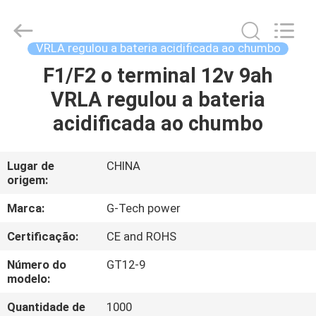
2026
G-
TECH
POWER
GROUP.
VRLA regulou a bateria acidificada ao chumbo
All
Rights
Reserved.
F1/F2 o terminal 12v 9ah
PARA
VRLA regulou a bateria
CASA
acidificada ao chumbo
PRODUTOS
Lugar de
CHINA
origem:
SOBRE
NÓS
Marca:
G-Tech power
Certificação:
CE and ROHS
VISITA
Número do
GT12-9
À
modelo:
FÁBRICA
Quantidade de
1000