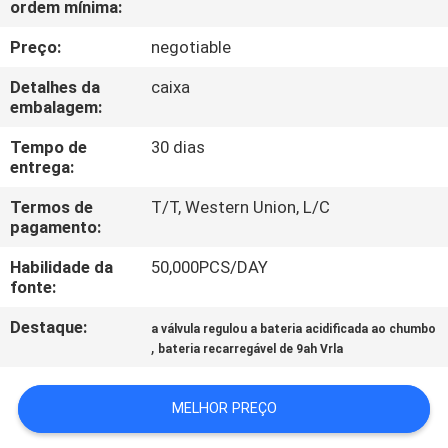
ordem mínima:
CONTROLE
Preço:
negotiable
DE
Detalhes da
caixa
embalagem:
QUALIDADE
Tempo de
30 dias
entrega:
CONTACTE-
Termos de
T/T, Western Union, L/C
NOS
pagamento:
Habilidade da
50,000PCS/DAY
NOTÍCIAS
fonte:
Destaque:
a válvula regulou a bateria acidificada ao chumbo
SOLICITE UM
,
bateria recarregável de 9ah Vrla
ORÇAMENTO
MELHOR PREÇO
MAPA