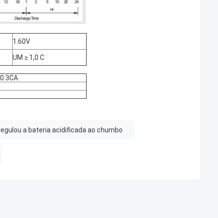
1.60V
UM ≥ 1,0 C
 0.3CA
 regulou a bateria acidificada ao chumbo