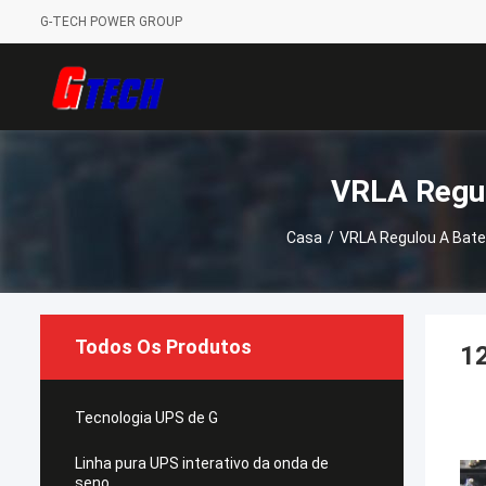
G-TECH POWER GROUP
VRLA Regul
Casa
/
VRLA Regulou A Bate
Todos Os Produtos
12
Tecnologia UPS de G
Linha pura UPS interativo da onda de
seno