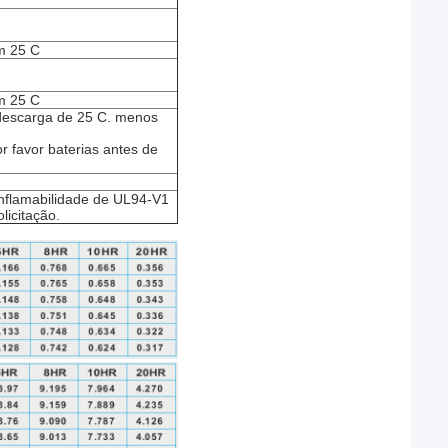
m 25 C
m 25 C
descarga de 25 C. menos
 favor baterias antes de
inflamabilidade de UL94-V1
licitação.