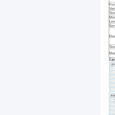
Fun
Var
Ten
Má
Lim
Ser
Des
Ter
Mat
Car