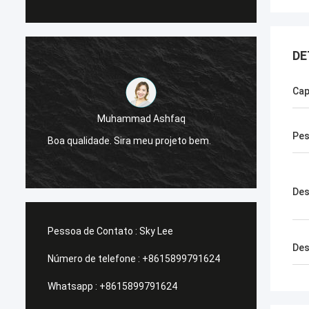
DE
Cap
Muhammad Ashfaq
Eu sou
Pe
e
Boa qualidade. Sira meu projeto bem.
da G-t
estáve
Des
Pessoa de Contato :
Sky Lee
Des
Número de telefone :
+8615899791624
Whatsapp :
+8615899791624