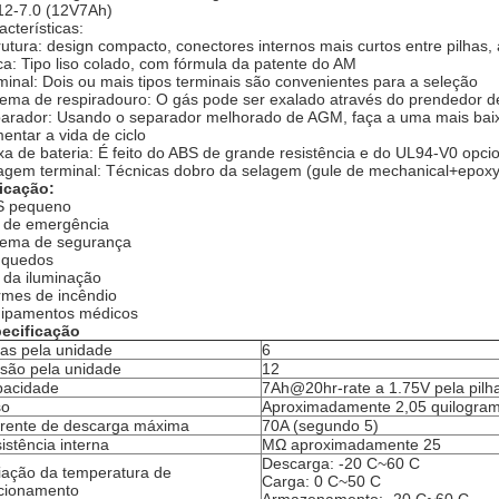
2-7.0
(12V7Ah)
acterísticas:
rutura: design compacto, conectores internos mais curtos entre pilhas, 
ca: Tipo liso colado, com fórmula da patente do AM
minal: Dois ou mais tipos terminais são convenientes para a seleção
tema de respiradouro: O gás pode ser exalado através do prendedor 
arador: Usando o separador melhorado de AGM, faça a uma mais baix
entar a vida de ciclo
xa de bateria: É feito do ABS de grande resistência e do UL94-V0 opci
agem terminal: Técnicas dobro da selagem (gule de mechanical+epoxy
icação:
 pequeno
 de emergência
tema de segurança
nquedos
 da iluminação
rmes de incêndio
ipamentos médicos
ecificação
has pela unidade
6
são pela unidade
12
acidade
7Ah@20hr-rate a 1.75V pela pil
so
Aproximadamente 2,05 quilogra
rente de descarga máxima
70A (segundo 5)
istência interna
MΩ aproximadamente 25
Descarga: -20 C~60 C
iação da temperatura de
Carga: 0 C~50 C
cionamento