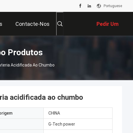
Portuguese
s
Contacte-Nos
Pedir Um
Orçamento
bo Produtos
teria Acidificada Ao Chumbo
ria acidificada ao chumbo
origem
CHINA
G-Tech power