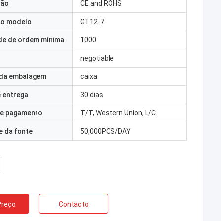
ção
CE and ROHS
o modelo
GT12-7
de de ordem mínima
1000
negotiable
 da embalagem
caixa
 entrega
30 dias
e pagamento
T/T, Western Union, L/C
e da fonte
50,000PCS/DAY
Preço
Contacto