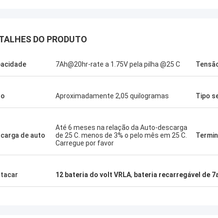
TALHES DO PRODUTO
acidade
7Ah@20hr-rate a 1.75V pela pilha @25 C
Tensã
Stamatis Greece
 satisfeito muito com os produtos
so
Aproximadamente 2,05 quilogramas
Tipo s
ecnologia, a qualidade é muito boa e
l, e com bom serviço, eu aprecio!
Até 6 meses na relação da Auto-descarga
carga de auto
de 25 C. menos de 3% o pelo mês em 25 C.
Termin
Carregue por favor
tacar
12 bateria do volt VRLA
,
bateria recarregável de 7