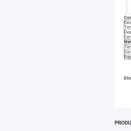
Cor
Des
Ten
De
Cor
Mét
Ten
Cor
Ráp
Eti
PROD