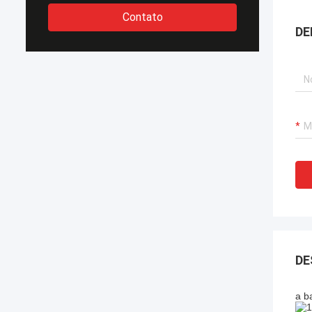
Contato
DE
DE
a b