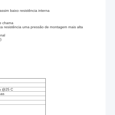
assim baixo resistência interna
de chama
a resistência uma pressão de montagem mais alta
onal
)
ha @25 C
mas