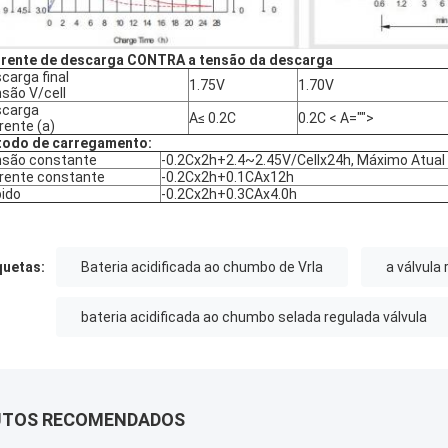
rente de descarga CONTRA a tensão da descarga
carga final
1.75V
1.70V
são V/cell
scarga
A≤ 0.2C
0.2C < A="">
rente (a)
odo de carregamento:
são constante
-0.2Cx2h+2.4~2.45V/Cellx24h, Máximo Atual
rente constante
-0.2Cx2h+0.1CAx12h
ido
-0.2Cx2h+0.3CAx4.0h
quetas:
Bateria acidificada ao chumbo de Vrla
a válvula
bateria acidificada ao chumbo selada regulada válvula
UTOS RECOMENDADOS