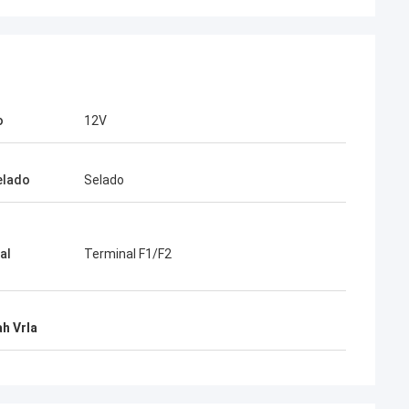
o
12V
elado
Selado
al
Terminal F1/F2
ah Vrla