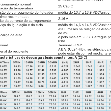
Armazenamento: -20 C~60 C
cionamento normal
25 C±5 C
iação da temperatura
são de carregamento do flutuador
média de 13,7 a 13,9 VDC/unit e
ximo recomendado
2,16 A
ite da corrente de carregamento
viço da igualação e do ciclo
média de 14,6 a 14,8 VDC/unit e
Até 6 meses na relação da Auto-
de 3%
carga de auto
o pelo mês em 25 C. Carregue por
usar.
minal
Terminal F1/F2
A.B.S.
(UL94-HB), resistência da 
erial do recipiente
pode estar disponível mediante so
acterísticas de descarga atuais constantes: A (25 C)