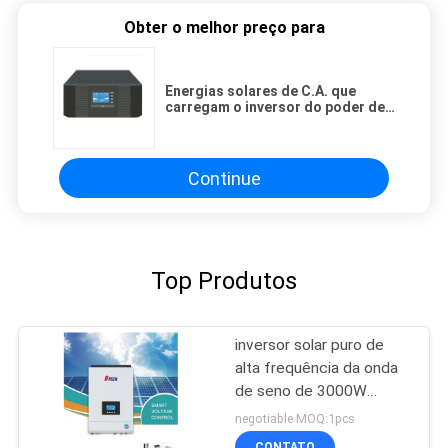
Obter o melhor preço para
Energias solares de C.A. que
carregam o inversor do poder de
500W 4000W
Continue
Top Produtos
inversor solar puro de
alta frequência da onda
de seno de 3000W
5000W com MPPT
negotiable MOQ:1pcs
CONTATO