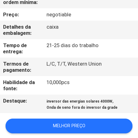
ordem mínima:
CONTROLE
Preço:
negotiable
DE
Detalhes da
caixa
embalagem:
QUALIDADE
Tempo de
21-25 dias do trabalho
entrega:
CONTACTE-
Termos de
L/C, T/T, Western Union
NOS
pagamento:
Habilidade da
10,000pcs
NOTÍCIAS
fonte:
Destaque:
,
inversor das energias solares 4000W
SOLICITE UM
Onda de seno fora do inversor da grade
ORÇAMENTO
MELHOR PREÇO
MAPA