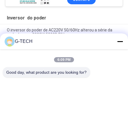
Inversor do poder
O inversor do poder de AC220V 50/60Hz alterou a série da
onda de seno 3000W 5000B PIV
G-TECH
Inversor puro da onda de seno da série do XL, inversor para o
uso home
6:09 PM
exposição de LCD do inversor do poder de 800VA 640W com 2
anos de garantia
Good day, what product are you looking for?
Categorias populares
Todos
Linha Pura UPS 
Tecnologia UPS De G
Interativo Da Onda 
De Seno
UPS Linha De Alta 
PWM UPS
Freqüência