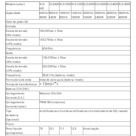
Modelo (solar)
XLS-
XLS-800
XLS-1000
XLS-1200
XLS-2000
XLS-3000
XLS-4000
XLS-5000
600
Capacidade
600VA/
800VA/
1000VA/
1200VA/
2000VA/
3000VA/
4000VA/
5000VA/
500W
640W
800VA
1000W
1600W
2400W
3200W
4000W
Fator de poder 0,8
Entrada
Escala da tensão
100-290Vac ± 5Vac
(INV, modo)
Escala da tensão
145-275Vac ± 5Vac
(UPS, modo)
Frequência
45-65Hz
Saída
Escala da tensão
150-255Vac ± 5Vac
(INV, modo)
Escala da tensão
203-238Vac ± 5Vac
(UPS, modo)
Frequência
50±0.1Hz (bateria. modo)
Formulário de onda
Onda de seno pura (bateria. modo)
< 10ms="">
Tempo de transferência
Bateria (12V/24V)
Carregamento
Máximo 10A/20A.
Corrente (C.A.)
Carregamento
PWM 50A (máximo)
Corrente (solar)
Tipo
Acidificado ao chumbo acidificado ao chumbo/aberto de GEL/sealed
da bateria
(Opcional)
Físico
Peso líquido
7,9
10,1
11,1
12,5
Atualização
(quilograma)