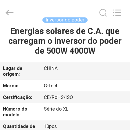
2026
G-
TECH
POWER
GROUP.
Inversor do poder
All
Rights
Reserved.
Energias solares de C.A. que
PARA
carregam o inversor do poder
CASA
de 500W 4000W
PRODUTOS
Lugar de
CHINA
origem:
SOBRE
NÓS
Marca:
G-tech
Certificação:
CE/RoHS/ISO
VISITA
Número do
Série do XL
À
modelo:
FÁBRICA
Quantidade de
10pcs