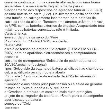
corrente contínua em uma corrente alternada com uma forma
sinusoidaa. É a mais usada frequentemente para o
funcionamento dos dispositivos do agregado familiar (220 VAC)
de uma bateria de carro (12V). Os inversores desta série têm
uma função de carregamento incorporado para baterias de
carro da rede da cidade. Também amplamente utilizado em vez
de UPS, com as baterias externos de encaixe. A capacidade total
máxima das baterias conectadas não é limitada.
Característica:
inversor da onda de seno do *Pure
Controlador do *Built-in PWM para dentro
*4-step AVR
escala de tensão de entrada *Selectable (100V-290V ou 145-
290V) para os aparelhos eletrodomésticos e computadores
pessoais
corrente de carregamento *Selectable do poder superior de
10A/20A máximo (opcional)
tipos *Selectable da bateria da bateria acidificada ao chumbo do
gel, a acidificada ao chumbo e a aberta
Prioridade *Configurable da entrada de AC/Solar através do
ajuste do LCD
*Compatible aos canos principais tensão ou à saída do gerador
reinício do *Auto quando a C.A. recuperar
o *Overload e procura um caminho mais curto proteções
projeto do carregador de bateria do *Smart para o desempenho
aperfeiçoado da bateria
começo do *Cold
Especificação: