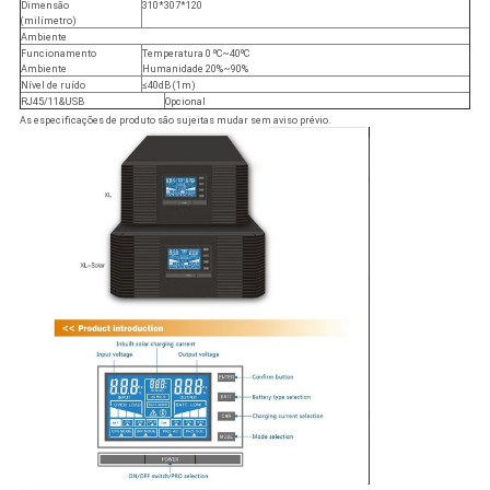
Dimensão
310*307*120
(milímetro)
Ambiente
Funcionamento
Temperatura 0 ºC~40ºC
Ambiente
Humanidade 20%~90%
Nível de ruído
≤40dB (1m)
RJ45/11&USB
Opcional
As especificações de produto são sujeitas mudar sem aviso prévio.