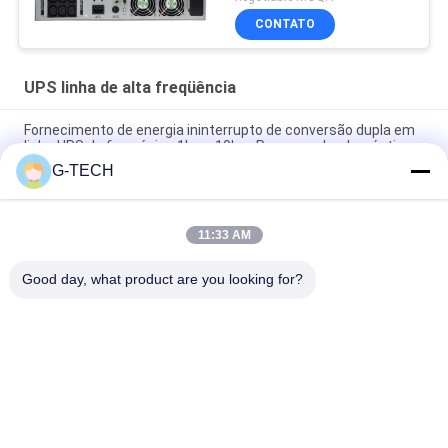
CONTATO
UPS linha de alta freqüência
Fornecimento de energia ininterrupto de conversão dupla em
linha UPS de fase única 1kva -10kva Para gerador doméstico
G-TECH
Fase monofásica UPS 1-10kva PF 1,0 da dobro-conversão em
linha
11:33 AM
PTEC Online UPS de dupla conversão de fase única 1-10kva PF
1.0
Good day, what product are you looking for?
Categorias populares
Todos
Linha Pura UPS 
Tecnologia UPS De G
Interativo Da Onda 
De Seno
UPS Linha De Alta 
PWM UPS