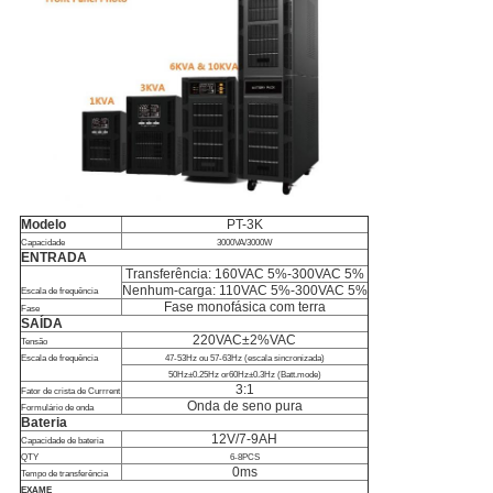
Modelo
PT-3K
Capacidade
3000VA/3000W
ENTRADA
Transferência: 160VAC 5%-300VAC 5%
Nenhum-carga: 110VAC 5%-300VAC 5%
Escala de frequência
Fase monofásica com terra
Fase
SAÍDA
220VAC±2%VAC
Tensão
Escala de frequência
47-53Hz ou 57-63Hz (escala sincronizada)
50Hz±0.25Hz or60Hz±0.3Hz (Batt.mode)
3:1
Fator de crista de Currrent
Onda de seno pura
Formulário de onda
Bateria
12V/7-9AH
Capacidade de bateria
QTY
6-8PCS
0ms
Tempo de transferência
EXAME