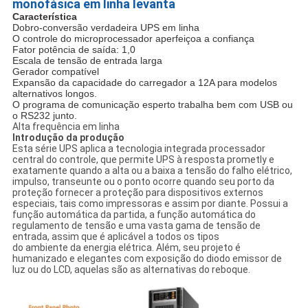
monofásica em linha levanta
Característica
Dobro-conversão verdadeira UPS em linha
O controle do microprocessador aperfeiçoa a confiança
Fator potência de saída: 1,0
Escala de tensão de entrada larga
Gerador compatível
Expansão da capacidade do carregador a 12A para modelos
alternativos longos.
O programa de comunicação esperto trabalha bem com USB ou
o RS232 junto.
Alta frequência em linha
Introdução da produção
Esta série UPS aplica a tecnologia integrada processador
central do controle, que permite UPS à resposta prometly e
exatamente quando a alta ou a baixa a tensão do falho elétrico,
impulso, transeunte ou o ponto ocorre quando seu porto da
proteção fornecer a proteção para dispositivos externos
especiais, tais como impressoras e assim por diante. Possui a
função automática da partida, a função automática do
regulamento de tensão e uma vasta gama de tensão de
entrada, assim que é aplicável a todos os tipos
do ambiente da energia elétrica. Além, seu projeto é
humanizado e elegantes com exposição do diodo emissor de
luz ou do LCD, aquelas são as alternativas do reboque.