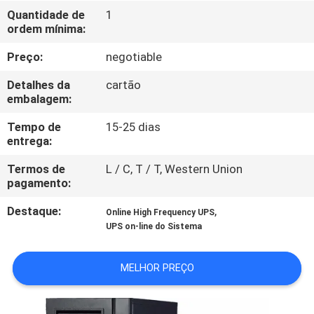
Quantidade de
1
ordem mínima:
CONTROLE
DE
Preço:
negotiable
QUALIDADE
Detalhes da
cartão
embalagem:
CONTACTE-
Tempo de
15-25 dias
entrega:
NOS
Termos de
L / C, T / T, Western Union
pagamento:
NOTÍCIAS
Destaque:
,
Online High Frequency UPS
UPS on-line do Sistema
SOLICITE UM
ORÇAMENTO
MELHOR PREÇO
MAPA