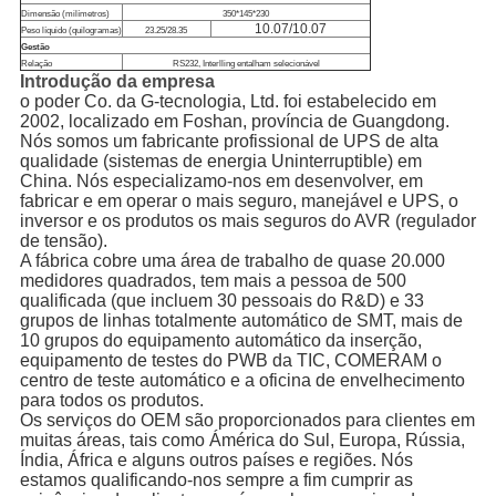
Dimensão (milímetros)
350*145*230
10.07/10.07
Peso líquido (quilogramas)
23.25/28.35
Gestão
Relação
RS232, Interlling entalham selecionável
Introdução da empresa
o poder Co. da G-tecnologia, Ltd. foi estabelecido em
2002, localizado em Foshan, província de Guangdong.
Nós somos um fabricante profissional de UPS de alta
qualidade (sistemas de energia Uninterruptible) em
China. Nós especializamo-nos em desenvolver, em
fabricar e em operar o mais seguro, manejável e UPS, o
inversor e os produtos os mais seguros do AVR (regulador
de tensão).
A fábrica cobre uma área de trabalho de quase 20.000
medidores quadrados, tem mais a pessoa de 500
qualificada (que incluem 30 pessoais do R&D) e 33
grupos de linhas totalmente automático de SMT, mais de
10 grupos do equipamento automático da inserção,
equipamento de testes do PWB da TIC, COMERAM o
centro de teste automático e a oficina de envelhecimento
para todos os produtos.
Os serviços do OEM são proporcionados para clientes em
muitas áreas, tais como Ámérica do Sul, Europa, Rússia,
Índia, África e alguns outros países e regiões. Nós
estamos qualificando-nos sempre a fim cumprir as