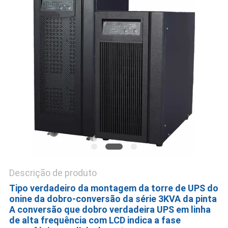
DO
SITE
POLÍTICA
DE
PRIVACIDADE
Descrição de produto
Tipo verdadeiro da montagem da torre de UPS do
onine da dobro-conversão da série 3KVA da pinta
A conversão que dobro verdadeira UPS em linha
de alta frequência com LCD indica a fase