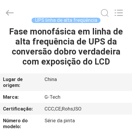
2026
G-
TECH
POWER
GROUP.
UPS linha de alta freqüência
All
Rights
Reserved.
Fase monofásica em linha de
PARA
alta frequência de UPS da
CASA
conversão dobro verdadeira
PRODUTOS
com exposição do LCD
SOBRE
Lugar de
China
origem:
NÓS
Marca:
G-Tech
VISITA
Certificação:
CCC;CE;Rohs;ISO
À
Número do
Série da pinta
FÁBRICA
modelo: