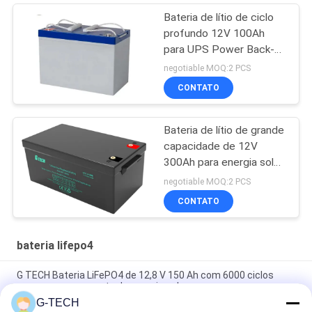
Bateria de lítio de ciclo
profundo 12V 100Ah
para UPS Power Back-up
e armazenamento de
negotiable MOQ:2 PCS
energia
CONTATO
Bateria de lítio de grande
capacidade de 12V
300Ah para energia solar
e de reserva
negotiable MOQ:2 PCS
CONTATO
bateria lifepo4
G TECH Bateria LiFePO4 de 12,8 V 150 Ah com 6000 ciclos
para armazenamento de energia solar
G-TECH