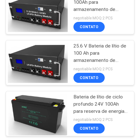
100Ah para
armazenamento de
energia
negotiable MOQ:2 PCS
CONTATO
25.6 V Bateria de lítio de
100 Ah para
armazenamento de
energia solar fora da
negotiable MOQ:2 PCS
rede
CONTATO
Bateria de lítio de ciclo
profundo 24V 100Ah
para reserva de energia e
armazenamento de
negotiable MOQ:2 PCS
energia
CONTATO