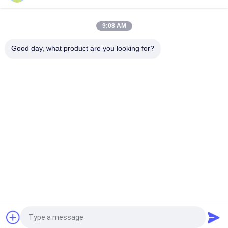
G TECH Bateria LiFePO4 72V 30Ah com 6000 ciclos de vida útil
para bicicletas e triciclos elétricos
9:08 AM
G TECH 76.8V 100Ah LiFePO4 Bateria com 6000 ciclo de vida
para bicicleta elétrica e triciclo
Good day, what product are you looking for?
Categorias populares
Todos
Linha Pura UPS 
Tecnologia UPS De G
Interativo Da Onda 
De Seno
UPS Linha De Alta 
PWM UPS
Freqüência
UPS Em Linha 
UPS De Baixa 
Modular
Frequência Online
Inversor  Do Poder
Mini C.C. UPS
Pedir um orçamento