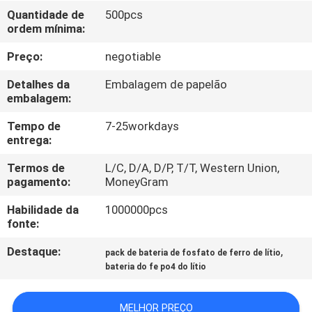
Quantidade de
500pcs
ordem mínima:
CONTROLE
DE
Preço:
negotiable
QUALIDADE
Detalhes da
Embalagem de papelão
embalagem:
CONTACTE-
Tempo de
7-25workdays
entrega:
NOS
Termos de
L/C, D/A, D/P, T/T, Western Union,
pagamento:
MoneyGram
NOTÍCIAS
Habilidade da
1000000pcs
fonte:
SOLICITE UM
Destaque:
,
pack de bateria de fosfato de ferro de lítio
ORÇAMENTO
bateria do fe po4 do lítio
MAPA
MELHOR PREÇO