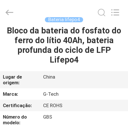
2026
G-
TECH
POWER
GROUP.
Bateria lifepo4
All
Rights
Reserved.
Bloco da bateria do fosfato do
PARA
ferro do lítio 40Ah, bateria
CASA
profunda do ciclo de LFP
PRODUTOS
Lifepo4
SOBRE
Lugar de
China
origem:
NÓS
Marca:
G-Tech
VISITA
Certificação:
CE ROHS
À
Número do
GBS
FÁBRICA
modelo: