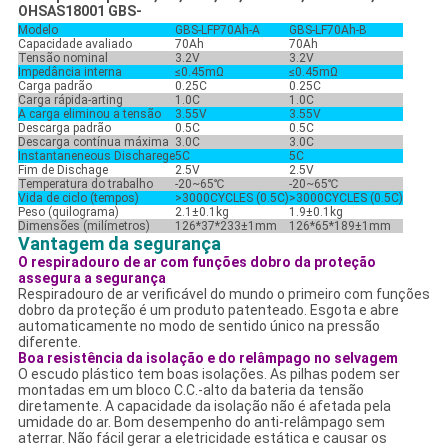
OHSAS18001 GBS-
Modelo
GBS-LFP70Ah-A
GBS-LF70Ah-B
Capacidade avaliado
70Ah
70Ah
Tensão nominal
3.2V
3.2V
Impedância interna
≤0.45mΩ
≤0.45mΩ
Carga padrão
0.25C
0.25C
Carga rápida-arting
1.0C
1.0C
A carga eliminou a tensão
3.55V
3.55V
Descarga padrão
0.5C
0.5C
Descarga contínua máxima
3.0C
3.0C
Instantaneneous Discharege
5C
5C
Fim de Dischage
2.5V
2.5V
Temperatura do trabalho
-20~65℃
-20~65℃
Vida de ciclo (tempos)
>3000CYCLES (0.5C)
>3000CYCLES
(0.5C)
Peso (quilograma)
2.1±0.1kg
1.9±0.1kg
Dimensões (milímetros)
126*37*233±1mm
126*65*189±1mm
Vantagem da segurança
O respiradouro de ar com funções dobro da proteção
assegura a segurança
Respiradouro de ar verificável do mundo o primeiro com funções
dobro da proteção é um produto patenteado. Esgota e abre
automaticamente no modo de sentido único na pressão
diferente.
Boa resistência da isolação e do relâmpago no selvagem
O escudo plástico tem boas isolações. As pilhas podem ser
montadas em um bloco C.C.-alto da bateria da tensão
diretamente. A capacidade da isolação não é afetada pela
umidade do ar. Bom desempenho do anti-relâmpago sem
aterrar. Não fácil gerar a eletricidade estática e causar os