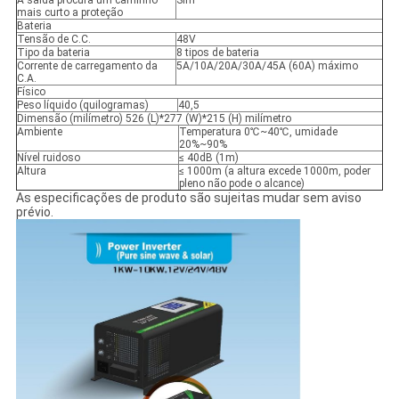
A saída procura um caminho
Sim
mais curto a proteção
Bateria
Tensão de C.C.
48V
Tipo da bateria
8 tipos de bateria
Corrente de carregamento da
5A/10A/20A/30A/45A (60A) máximo
C.A.
Físico
Peso líquido (quilogramas)
40,5
Dimensão (milímetro) 526 (L)*277 (W)*215 (H) milímetro
Ambiente
Temperatura 0℃~40℃, umidade
20%~90%
Nível ruidoso
≤ 40dB (1m)
Altura
≤ 1000m (a altura excede 1000m, poder
pleno não pode o alcance)
As especificações de produto são sujeitas mudar sem aviso
prévio.