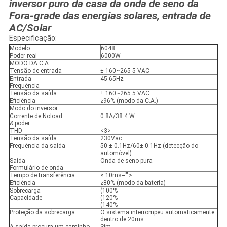
inversor puro da casa da onda de seno da
Fora-grade das energias solares, entrada de
AC/Solar
Especificação:
Modelo
6048
Poder real
6000W
MODO DA C.A.
Tensão de entrada
± 160~265 5 VAC
Entrada
45-65Hz
Frequência
Tensão da saída
± 160~265 5 VAC
Eficiência
≥96% (modo da C.A.)
Modo do inversor
Corrente de Noload
0.8A/38.4 W
& poder
THD
<3>
Tensão da saída
230Vac
Frequência da saída
50 ± 0.1Hz/60± 0.1Hz (detecção do
automóvel)
Saída
Onda de seno pura
Formulário de onda
Tempo de transferência
< 10ms="">
Eficiência
≥80% (modo da bateria)
Sobrecarga
(100%
Capacidade
(120%
(140%
Proteção da sobrecarga
O sistema interrompeu automaticamente
dentro de 20ms