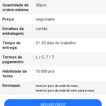
Quantidade de
30pcs
ordem mínima:
CONTROLE
DE
Preço:
negotiable
QUALIDADE
Detalhes da
cartão
embalagem:
CONTACTE-
Tempo de
21-25 dias do trabalho
entrega:
NOS
Termos de
L / C, T / T
pagamento:
NOTÍCIAS
Habilidade da
10.000 pcs
fonte:
SOLICITE UM
Destaque:
,
inversor puro da onda de seno
ORÇAMENTO
inversor puro da onda de seno para a casa
MAPA
MELHOR PREÇO