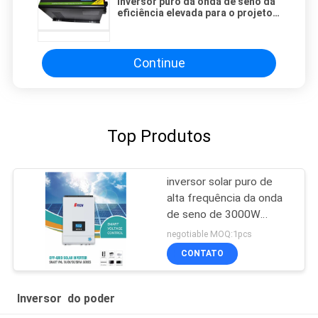
Inversor puro da onda de seno da
eficiência elevada para o projeto
home de DSP MCU Dual Core
Continue
Top Produtos
inversor solar puro de
alta frequência da onda
de seno de 3000W
5000W com MPPT
negotiable MOQ:1pcs
CONTATO
Inversor do poder