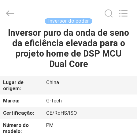
2026
G-
TECH
POWER
GROUP.
Inversor do poder
All
Rights
Reserved.
Inversor puro da onda de seno
PARA
da eficiência elevada para o
CASA
projeto home de DSP MCU
PRODUTOS
Dual Core
SOBRE
Lugar de
China
origem:
NÓS
Marca:
G-tech
VISITA
Certificação:
CE/RoHS/ISO
À
Número do
PM
FÁBRICA
modelo: