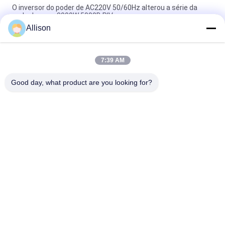
O inversor do poder de AC220V 50/60Hz alterou a série da
onda de seno 3000W 5000B PIV
Allison
Inversor puro da onda de seno da série do XL, inversor para o
uso home
7:39 AM
exposição de LCD do inversor do poder de 800VA 640W com 2
anos de garantia
Good day, what product are you looking for?
Categorias populares
Todos
Linha Pura UPS 
Tecnologia UPS De G
Interativo Da Onda 
De Seno
UPS Linha De Alta 
PWM UPS
Freqüência
UPS Em Linha 
UPS De Baixa 
Modular
Frequência Online