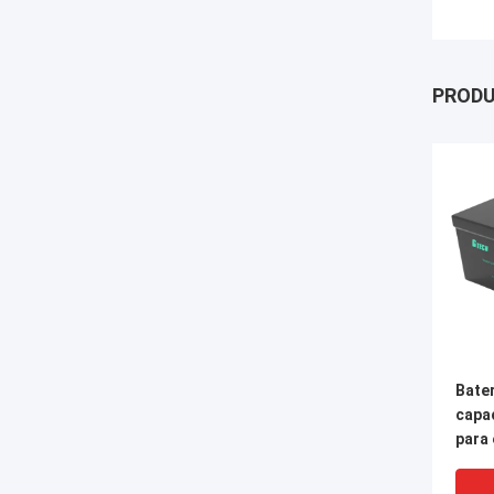
PROD
Bater
capa
para 
rese