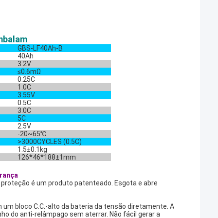
embalam
GBS-LF40Ah-B
40Ah
3.2V
≤0.6mΩ
0.25C
1.0C
3.55V
0.5C
3.0C
5C
2.5V
-20~65℃
>3000CYCLES
(0.5C)
1.5±0.1kg
126*46*188±1mm
urança
a proteção é um produto patenteado. Esgota e abre
um bloco C.C.-alto da bateria da tensão diretamente. A
o do anti-relâmpago sem aterrar. Não fácil gerar a