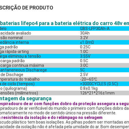
SCRIÇÃO DE PRODUTO
 baterias lifepo4 para a bateria elétrica do carro 48v 
elo
GBS-LFP30Ah-A
acidade avaliado
30Ah
são nominal
3.2V
edância interna
≤1.0mΩ
ga padrão
0.25C
ga rápida-arting
1.0C
arga eliminou a tensão
3.55V
carga padrão
0.5C
carga contínua máxima
3.0C
tantaneneous Discharege
5C
 de Dischage
2.5V
peratura do trabalho
-20~65℃
a de ciclo (tempos)
>3000CYCLES (0.5C)
o (quilograma)
0.8±0.1kg
ensões (milímetros)
126*21*216±1mm
ntagem da segurança
espiradouro de ar com funções dobro da proteção assegura a seg
piradouro de ar verificável do mundo o primeiro com funções dobro d
omaticamente no modo de sentido único na pressão diferente.
 resistência da isolação e do relâmpago no selvagem
scudo plástico tem boas isolações. As pilhas podem ser montadas em 
acidade da isolação não é afetada pela umidade do ar. Bom desempenh