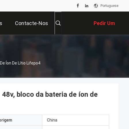
Portuguese
s
Contacte-Nos
Pedir Um
Orçamento
De Íon De Lítio Lifepo4
o 48v, bloco da bateria de íon de
origem
China