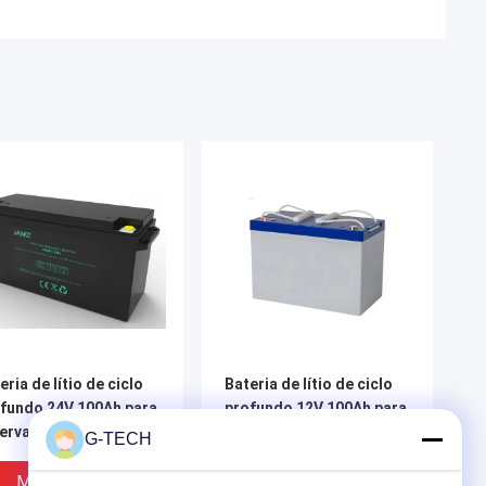
eria de lítio de ciclo
Bateria de lítio de ciclo
fundo 24V 100Ah para
profundo 12V 100Ah para
erva de energia e
UPS Power Back-up e
G-TECH
mazenamento de
armazenamento de
rgia
energia
Melhor Preço
Melhor Preço