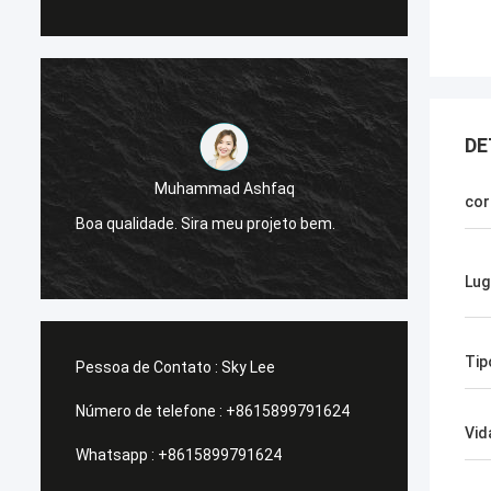
DE
Muhammad Ashfaq
Eu sou
cor
e
Boa qualidade. Sira meu projeto bem.
da G-t
estáve
Lug
Tip
Pessoa de Contato :
Sky Lee
Número de telefone :
+8615899791624
Vid
Whatsapp :
+8615899791624