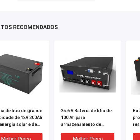
UTOS RECOMENDADOS
ia de lítio de grande
25.6 V Bateria de lítio de
Bat
cidade de 12V 300Ah
100 Ah para
pro
energia solar e de
armazenamento de
res
rva
energia solar fora da
ar
rede
ene
Melhor Preço
Melhor Preço