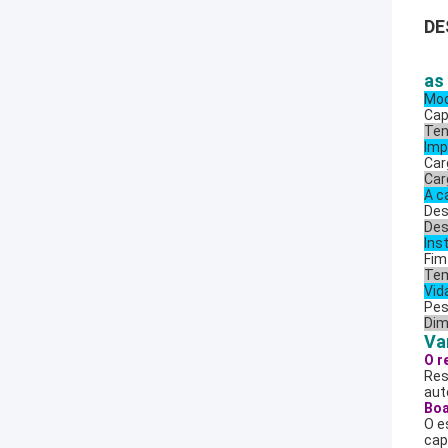
DE
as
Mod
Cap
Ten
Imp
Car
Car
A c
Des
Des
Ins
Fim
Tem
Vid
Pes
Dim
Va
O r
Res
aut
Boa
O e
cap