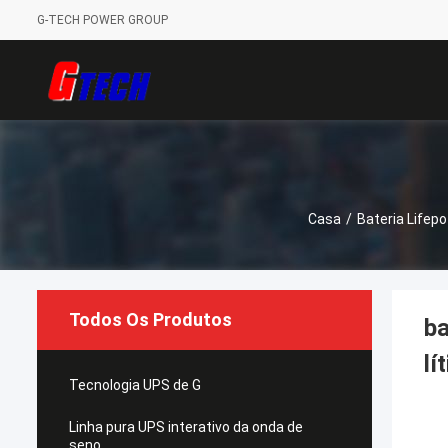
G-TECH POWER GROUP
Casa
/
Bateria Lifep
Todos Os Produtos
ba
lí
Tecnologia UPS de G
Linha pura UPS interativo da onda de
seno