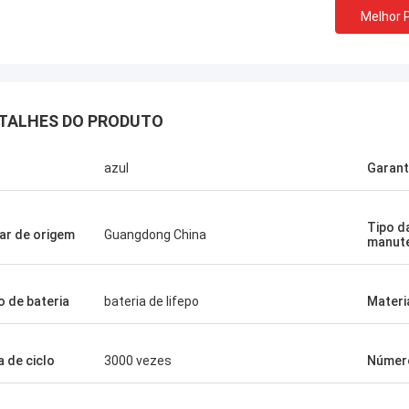
Melhor 
TALHES DO PRODUTO
Stamatis Greece
 satisfeito muito com os produtos
azul
Garant
ecnologia, a qualidade é muito boa e
l, e com bom serviço, eu aprecio!
Tipo d
ar de origem
Guangdong China
manut
o de bateria
bateria de lifepo
Materi
a de ciclo
3000 vezes
Númer