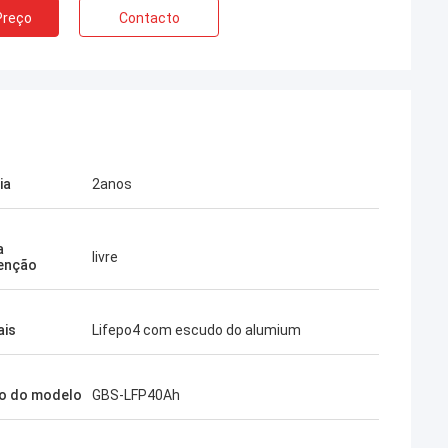
Preço
Contacto
ia
2anos
a
livre
enção
ais
Lifepo4 com escudo do alumium
o do modelo
GBS-LFP40Ah