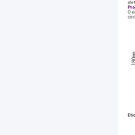
ele
Pro
O e
cir
Eti