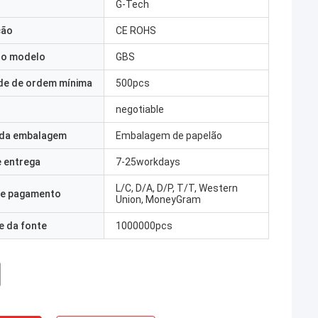
G-Tech
ção
CE ROHS
o modelo
GBS
de de ordem mínima
500pcs
negotiable
 da embalagem
Embalagem de papelão
 entrega
7-25workdays
L/C, D/A, D/P, T/T, Western
e pagamento
Union, MoneyGram
e da fonte
1000000pcs