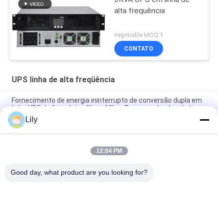
alta frequência
negotiable MOQ:1
CONTATO
UPS linha de alta freqüência
Fornecimento de energia ininterrupto de conversão dupla em
linha UPS de fase única 1kva -10kva Para gerador doméstico
Lily
Fase monofásica UPS 1-10kva PF 1,0 da dobro-conversão em
linha
12:04 PM
PTEC Online UPS de dupla conversão de fase única 1-10kva PF
1.0
Good day, what product are you looking for?
Categorias populares
Todos