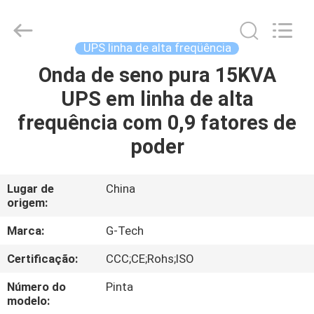
2026
G-
TECH
POWER
GROUP.
UPS linha de alta freqüência
All
Rights
Reserved.
Onda de seno pura 15KVA
PARA
UPS em linha de alta
CASA
frequência com 0,9 fatores de
PRODUTOS
poder
SOBRE
Lugar de
China
origem:
NÓS
Marca:
G-Tech
VISITA
Certificação:
CCC;CE;Rohs;ISO
À
Número do
Pinta
FÁBRICA
modelo: