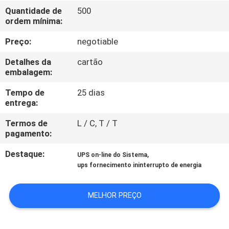
Quantidade de
500
ordem mínima:
CONTROLE
DE
Preço:
negotiable
QUALIDADE
Detalhes da
cartão
embalagem:
CONTACTE-
Tempo de
25 dias
entrega:
NOS
Termos de
L / C, T / T
pagamento:
NOTÍCIAS
Destaque:
,
UPS on-line do Sistema
ups fornecimento ininterrupto de energia
SOLICITE UM
ORÇAMENTO
MELHOR PREÇO
MAPA