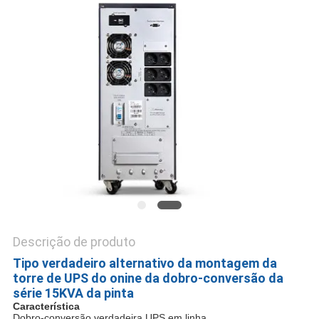
DO
SITE
POLÍTICA
DE
PRIVACIDADE
Descrição de produto
Tipo verdadeiro alternativo da montagem da
torre de UPS do onine da dobro-conversão da
série 15KVA da pinta
Característica
Dobro-conversão verdadeira UPS em linha