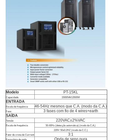
Modelo
PT-15KL
Capacidade
15000VA/13500W
ENTRADA
46-54Hz mesmos que C.A. (modo da C.A.)
Escala de frequência
3 fases com fio de 4 wires+earth
Fase
SAÍDA
220VAC±2%VAC
Tensão
Escala de frequência
50-60Hz (detecção automática) (modo da C.A.)
220V: 50±0.2HZ (modo da C.C.)
3:1
Fator de crista de Currrent
Onda de seno pura
Formulário de onda