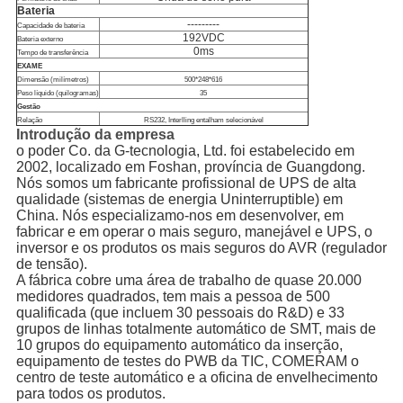
Bateria
---------
Capacidade de bateria
192VDC
Bateria externo
0ms
Tempo de transferência
EXAME
Dimensão (milímetros)
500*248*616
Peso líquido (quilogramas)
35
Gestão
Relação
RS232, Interlling entalham selecionável
Introdução da empresa
o poder Co. da G-tecnologia, Ltd. foi estabelecido em
2002, localizado em Foshan, província de Guangdong.
Nós somos um fabricante profissional de UPS de alta
qualidade (sistemas de energia Uninterruptible) em
China. Nós especializamo-nos em desenvolver, em
fabricar e em operar o mais seguro, manejável e UPS, o
inversor e os produtos os mais seguros do AVR (regulador
de tensão).
A fábrica cobre uma área de trabalho de quase 20.000
medidores quadrados, tem mais a pessoa de 500
qualificada (que incluem 30 pessoais do R&D) e 33
grupos de linhas totalmente automático de SMT, mais de
10 grupos do equipamento automático da inserção,
equipamento de testes do PWB da TIC, COMERAM o
centro de teste automático e a oficina de envelhecimento
para todos os produtos.