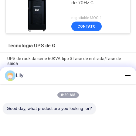
de 70Hz G
negotiable MOQ:1
CONTATO
Tecnologia UPS de G
UPS de rack da série 60KVA tipo 3 fase de entrada/fase de
saída
Lily
Fornecedor de energia UPS industrial compacto com design
modular e capacidade escalável adequado para ambientes
industriais adversos
8:39 AM
Flexível G Tech UPS Multi Voltage Input Power Supply com
suporte a vários padrões e configurações industriais
Good day, what product are you looking for?
Categorias populares
Todos