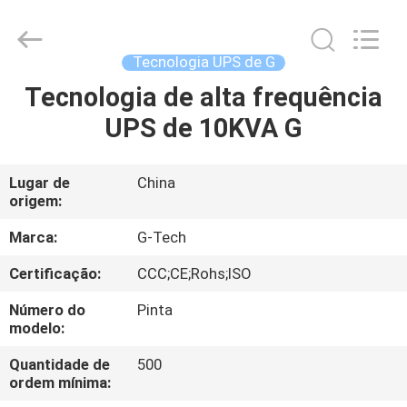
2026
G-
TECH
POWER
GROUP.
Tecnologia UPS de G
All
Rights
Reserved.
Tecnologia de alta frequência
PARA
UPS de 10KVA G
CASA
PRODUTOS
Lugar de
China
origem:
SOBRE
Marca:
G-Tech
NÓS
Certificação:
CCC;CE;Rohs;ISO
Número do
Pinta
VISITA
modelo:
À
Quantidade de
500
ordem mínima:
FÁBRICA