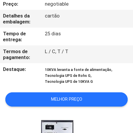
Preço:
negotiable
CONTROLE
Detalhes da
cartão
embalagem:
DE
QUALIDADE
Tempo de
25 dias
entrega:
Termos de
L / C, T / T
CONTACTE-
pagamento:
NOS
Destaque:
,
10KVA levanta a fonte de alimentação
,
Tecnologia UPS de Rohs G
NOTÍCIAS
Tecnologia UPS de 10KVA G
MELHOR PREÇO
SOLICITE UM
ORÇAMENTO
MAPA