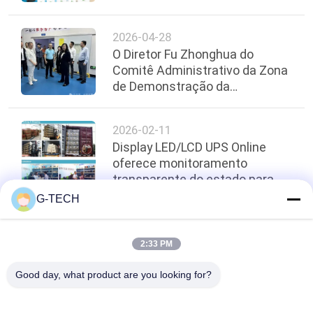
DO
2026-04-28
SITE
O Diretor Fu Zhonghua do
Comitê Administrativo da Zona
POLÍTICA
de Demonstração da
Organização de Cooperação
DE
China-Xangai para Cooperação
2026-02-11
PRIVACIDADE
Econômica e Comercial Local
Display LED/LCD UPS Online
visita o Parque Zhongke Jinqi
oferece monitoramento
para inspeção e orientação
transparente do estado para
redes de varejo e escritórios de
G-TECH
vários locais
topo
2:33 PM
Good day, what product are you looking for?
Categorias populares
Todos