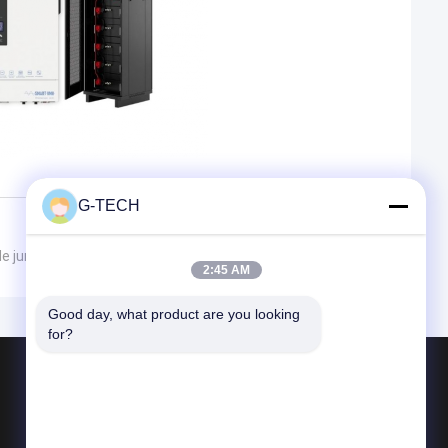
G-TECH
de junho de 2024
2:45 AM
Good day, what product are you looking 
for?
Produtos
Tecnologia UPS de G
Linha pura UPS interativo da onda de seno