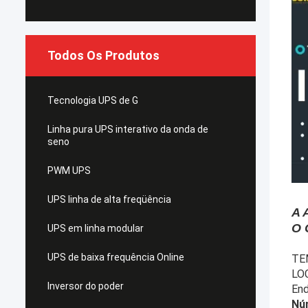
Todos Os Produtos
Tecnologia UPS de G
Linha pura UPS interativo da onda de
seno
PWM UPS
UPS linha de alta freqüência
A 
O 
UPS em linha modular
UPS de baixa frequência Online
TE
LO
Inversor do poder
En
Nú