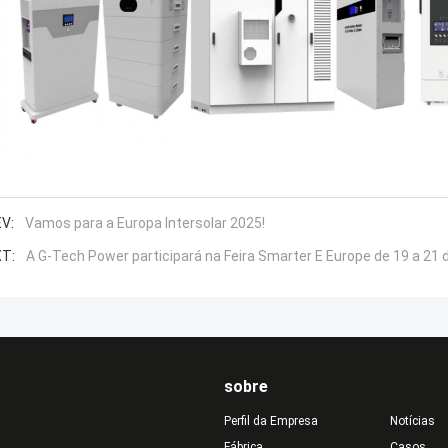
V:
Vamos para a Europa Intersolar 2025!
T:
A G-Tech Power participará na Feira Smarter E Europe de 19 a 21 
sobre
Perfil da Empresa
Notícias
Fábrica
Casos