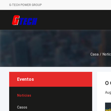
G-TECH POWER GROUP
Casa
/
Notíc
Eventos
O 
Aug
Notícias
Casos