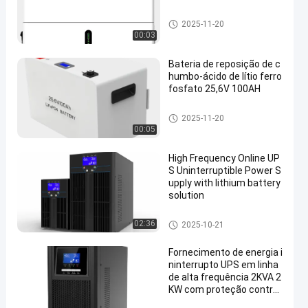
Tecnologia UPS de G
2025-11-20
00:03
Bateria de reposição de c
humbo-ácido de lítio ferro
fosfato 25,6V 100AH
Tecnologia UPS de G
2025-11-20
00:05
High Frequency Online UP
S Uninterruptible Power S
upply with lithium battery
solution
Tecnologia UPS de G
02:36
2025-10-21
Fornecimento de energia i
ninterrupto UPS em linha
de alta frequência 2KVA 2
KW com proteção contra
baixa tensão