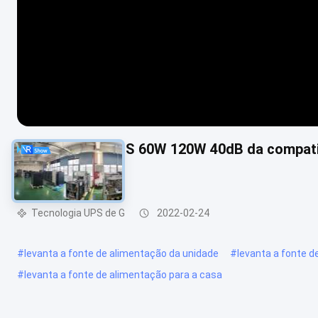
Ruído da C.C. UPS 60W 120W 40dB da compatib
7/9AHAH AGM
Tecnologia UPS de G
2022-02-24
#
levanta a fonte de alimentação da unidade
#
levanta a fonte d
#
levanta a fonte de alimentação para a casa